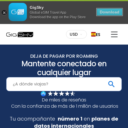
GigSky
Download
Global eSIM Travel App
Download the app on the Play Store
USD
ES
Planes de datos internacionales
gratuitos
Hasta 3 GB de datos / en más de 175 países
DEJA DE PAGAR POR ROAMING
Mantente conectado en
Planes de datos ilimitados para
determinados destinos
cualquier lugar
Go Unlimited, hasta 7 días
Hasta un 30 % de descuento en todos los
planes
4.6/5
Descuentos permanentes para disfrutar tanto en
tierra como en el mar
De miles de reseñas
Con la confianza de más de 1 millón de usuarios
Tu acompañante
número 1
en
planes de
datos internacionales