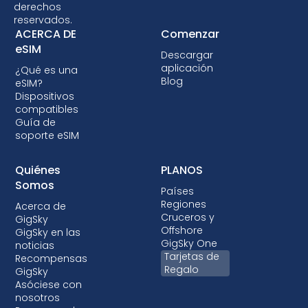
llamadas o envías mensajes de texto en tu
derechos
país de destino sin utilizar aplicaciones que
reservados.
ACERCA DE
Comenzar
usan datos como WhatsApp y Facebook
eSIM
Messenger.
Descargar
aplicación
¿Qué es una
Blog
eSIM?
Dispositivos
compatibles
Guía de
soporte eSIM
Quiénes
PLANOS
Somos
Países
Regiones
Acerca de
Cruceros y
GigSky
Offshore
GigSky en las
GigSky One
noticias
Tarjetas de
Recompensas
Regalo
GigSky
Asóciese con
nosotros