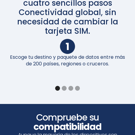
cuatro sencillos pasos
Conectividad global, sin
necesidad de cambiar la
tarjeta SIM.
1
Escoge tu destino y paquete de datos entre más
A
de 200 países, regiones o cruceros.
Compruebe su
compatibilidad
Aunque la mayoría de los dispositivos son