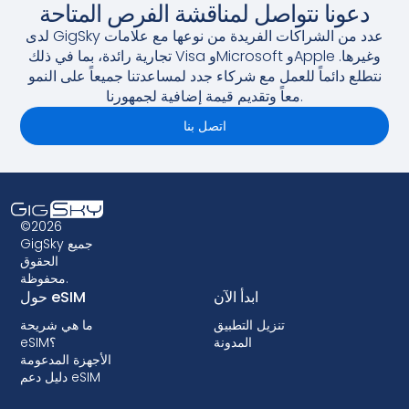
دعونا نتواصل لمناقشة الفرص المتاحة
لدى GigSky عدد من الشراكات الفريدة من نوعها مع علامات
تجارية رائدة، بما في ذلك Visa وMicrosoft وApple وغيرها.
نتطلع دائماً للعمل مع شركاء جدد لمساعدتنا جميعاً على النمو
معاً وتقديم قيمة إضافية لجمهورنا.
اتصل بنا
©2026
GigSky جميع
الحقوق
محفوظة.
ابدأ الآن
حول eSIM
تنزيل التطبيق
ما هي شريحة
المدونة
eSIM؟
الأجهزة المدعومة
دليل دعم eSIM