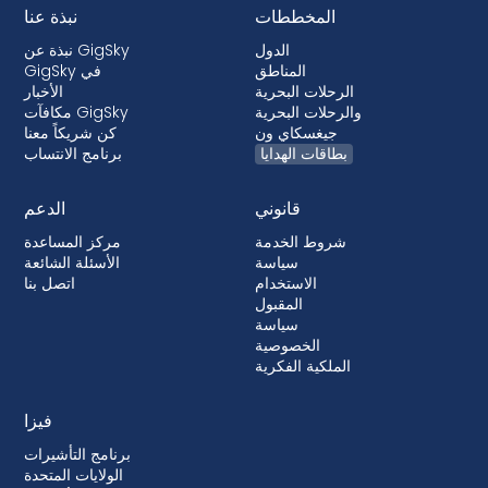
المخططات
نبذة عنا
الدول
نبذة عن GigSky
المناطق
GigSky في
الرحلات البحرية
الأخبار
والرحلات البحرية
مكافآت GigSky
جيغسكاي ون
كن شريكاً معنا
بطاقات الهدايا
برنامج الانتساب
قانوني
الدعم
شروط الخدمة
مركز المساعدة
سياسة
الأسئلة الشائعة
الاستخدام
اتصل بنا
المقبول
سياسة
الخصوصية
الملكية الفكرية
فيزا
برنامج التأشيرات
الولايات المتحدة