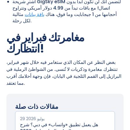
اشترِ شريحة GigSky eSIM لتضمن أنك لن تكون أبداً بدون
اتصال! مع باقات تبدأ من 4.99 دولار أمريكي وتتراوح
أحجامها من 1 جيجابايت وما فوق، هناك
باقة بيانات
مثالية
لكل رحلة.
مغامرتك فبراير في
انتظارك!
بغض النظر عن المكان الذي ستغامر فيه خلال شهر فبراير،
تنتظرك مغامرة وذكريات لا تُنسى. من الشواطئ الرملية في
البرازيل إلى القمم الثلجية في اليابان، فإن وجهة أحلامك أقرب
مما تعتقد.
مقالات ذات صلة
29 يوليو 2026
هل يعمل تطبيق «واتساب» في دبي؟ شرح