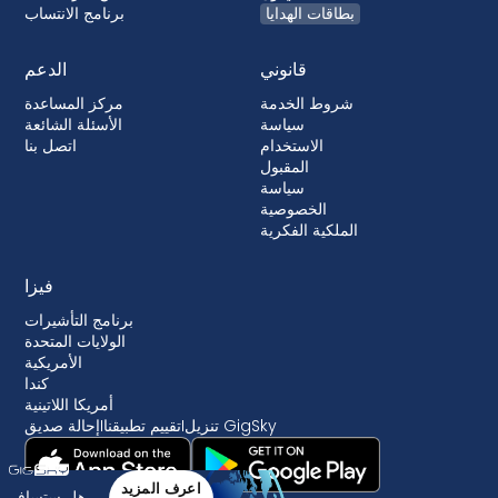
بطاقات الهدايا
برنامج الانتساب
قانوني
الدعم
شروط الخدمة
مركز المساعدة
سياسة
الأسئلة الشائعة
الاستخدام
اتصل بنا
المقبول
سياسة
الخصوصية
الملكية الفكرية
فيزا
برنامج التأشيرات
الولايات المتحدة
الأمريكية
كندا
أمريكا اللاتينية
تنزيل GigSky
I
تقييم تطبيقنا
I
إحالة صديق
اعرف المزيد
هل ستسافر