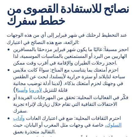
نصائح للاستفادة القصوى من
خطط سفرك
عند التخطيط لرحلتك في شهر فبراير إلى أي من هذه الوجهات
الرائعة، ضع هذه النصائح في اعتبارك:
احجز مسبقاً: غالبًا ما يكون شهر فبراير مزدحمًا بالمسافرين
الهاربين من البرد أو المستمتعين بالمناسبات الموسمية، لذا
احجز رحلات الطيران والإقامة في أقرب وقت ممكن.
احزم أمتعتك بما يتناسب مع المناخ: سواءً كانت ملابس
سباحة لتايلاند أو سترة حرارية لأيسلندا، ابحث عن الطقس
في وجهتك لحزم أمتعتك بذكاء. (لدينا أدلة توضيب مجانية
قابلة للتنزيل
لأوروبا
وآسيا
!)
فكّر في الفعاليات المحلية: تحقق من المهرجانات الفريدة أو
الاحتفالات الثقافية التي تقام خلال زيارتك لإثراء تجربة
سفرك.
احترم الثقافات المحلية: ضع في اعتبارك العادات
وآداب
السلوك،
خاصة في وجهات مثل المغرب أو اليابان، حيث
التقاليد متجذرة بعمق.