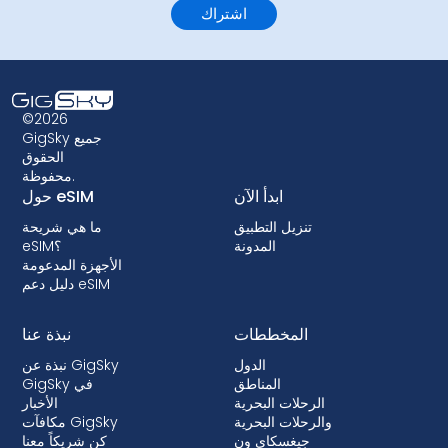
©2026
GigSky جميع
الحقوق
محفوظة.
ابدأ الآن
حول eSIM
تنزيل التطبيق
ما هي شريحة
المدونة
eSIM؟
الأجهزة المدعومة
دليل دعم eSIM
المخططات
نبذة عنا
الدول
نبذة عن GigSky
المناطق
GigSky في
الرحلات البحرية
الأخبار
والرحلات البحرية
مكافآت GigSky
جيغسكاي ون
كن شريكاً معنا