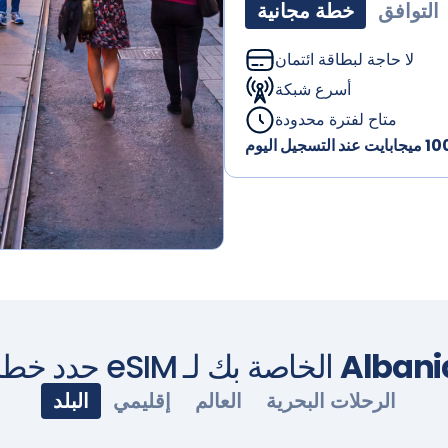
التوافق
خطة مجانية
لا حاجة لبطاقة ائتمان
أسرع شبكة
متاح لفترة محدودة
Albani
حدد خطة eSIM الخاصة بك لـ
الرحلات البحرية
العالم
إقليمي
البلد