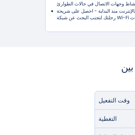
لإنترنت منذ البداية
- احصل على شريحة eSIM قبل
وقت التفعيل
التغطية