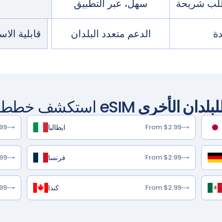
سهل، عبر التطبيق
ة
الدعم متعدد البلدان
قابلية الا
لبلدان الأخرى
استكشف خطط eSIM
ايطاليا
99
From $2.99
فرنسا
99
From $2.99
كندا
99
From $2.99