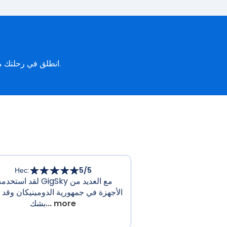
انطلق في رحلتك من ميدان سكندربيغ في تيرانا إلى قلعة دوريس في دوريس، وابقَ على اتصال مع غيغسكي.
Нес
:
5
/5
لقد استخدمت GigSky مع العدي
الأجهزة في جمهورية الدومينيكان وقد 
... more
بشك