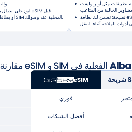
 تطبيقات مثل أوبر وليفت
والنشاط وجهات الاتصال في حالات الطوارئ.
ابقَ على اتصال با
نصيحة:
تضمن لك بطاقة eSIM اتصالاً موثوقًا به لحجز الرحلات والتحقق
رحلتك لتجنب البحث عن شبكة Wi-Fi أو بطاقات SIM المحلية عند وصولك.
Alba
مقارنة بين eSIM و SIM الفعلية في
eSIM
متجر
فوري
أفضل الشبكات