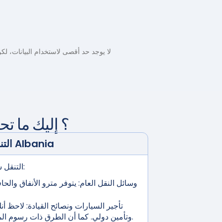
لا يوجد حد أقصى لاستخدام البيانات، لكن السرعة ستنخفض بعد تجاوز 3.5 جيجاباي
؟ إليك ما تح
Albania
التنقل عبر وسائل النقل في
التنقل سهل مع خيارات النقل المتعددة:
وسائل النقل العام:
يتوفر مترو الأنفاق والح
تأجير السيارات ونصائح القيادة:
لاحظ أنك
وتأمين دولي. كما أن الطرق ذات رسوم المرور هي أيضاً تكلفة محتملة.