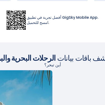
أفضل تجربة في تطبيق GigSky Mobile App.
امسح للتحميل.
شف باقات بيانات
الرحلات البحرية والب
أين تبحر؟