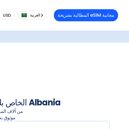
تنوع 
المطالبة بشريحة eSIM مجانية
USD
العربية‏
ال
تفع
Albania
حل بيانات eSIM الخاص بك لـ
من آلاف الم
موثوق به من 