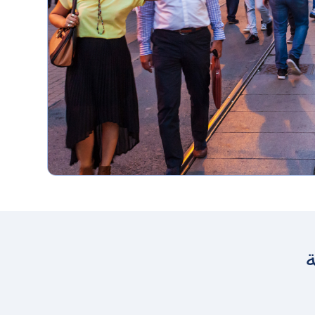
على جميع
الباقات
عروض
ترويجية دائمة
للاستمتاع بها
على اليابسة
وفي البحر