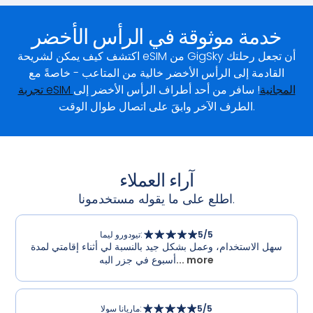
خدمة موثوقة في الرأس الأخضر
اكتشف كيف يمكن لشريحة eSIM من GigSky أن تجعل رحلتك
القادمة إلى الرأس الأخضر خالية من المتاعب - خاصةً مع
تجربة eSIM المجانية
! سافر من أحد أطراف الرأس الأخضر إلى
الطرف الآخر وابقَ على اتصال طوال الوقت.
آراء العملاء
اطلع على ما يقوله مستخدمونا.
/5
5
:
تيودورو ليما
سهل الاستخدام، وعمل بشكل جيد بالنسبة لي أثناء إقامتي لمدة
... more
أسبوع في جزر البه
/5
5
:
ماريانا سولا