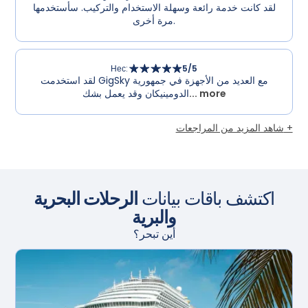
لقد كانت خدمة رائعة وسهلة الاستخدام والتركيب. سأستخدمها
مرة أخرى.
Нес
:
5
/5
لقد استخدمت GigSky مع العديد من الأجهزة في جمهورية
... more
الدومينيكان وقد يعمل بشك
شاهد المزيد من المراجعات +
اكتشف باقات بيانات
الرحلات البحرية
والبرية
أين تبحر؟