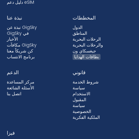
دليل دعم eSIM
المخططات
نبذة عنا
الدول
نبذة عن GigSky
المناطق
GigSky في
الرحلات البحرية
الأخبار
والرحلات البحرية
مكافآت GigSky
جيغسكاي ون
كن شريكاً معنا
بطاقات الهدايا
برنامج الانتساب
قانوني
الدعم
شروط الخدمة
مركز المساعدة
سياسة
الأسئلة الشائعة
الاستخدام
اتصل بنا
المقبول
سياسة
الخصوصية
الملكية الفكرية
فيزا