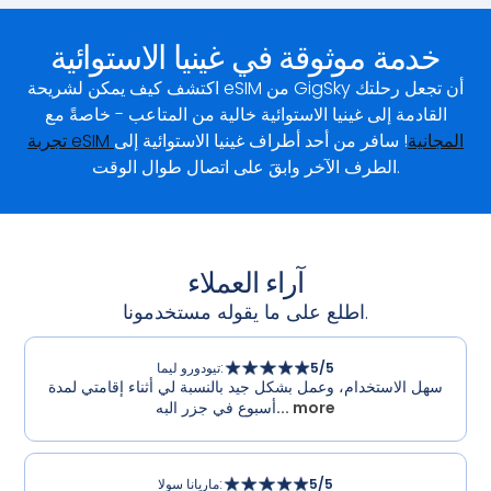
خدمة موثوقة في غينيا الاستوائية
اكتشف كيف يمكن لشريحة eSIM من GigSky أن تجعل رحلتك
القادمة إلى غينيا الاستوائية خالية من المتاعب - خاصةً مع
تجربة eSIM المجانية
! سافر من أحد أطراف غينيا الاستوائية إلى
الطرف الآخر وابقَ على اتصال طوال الوقت.
آراء العملاء
اطلع على ما يقوله مستخدمونا.
/5
5
:
تيودورو ليما
سهل الاستخدام، وعمل بشكل جيد بالنسبة لي أثناء إقامتي لمدة
... more
أسبوع في جزر البه
/5
5
:
ماريانا سولا