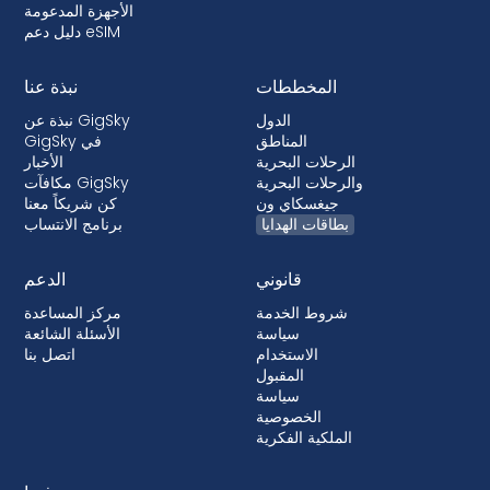
الأجهزة المدعومة
دليل دعم eSIM
المخططات
نبذة عنا
الدول
نبذة عن GigSky
المناطق
GigSky في
الرحلات البحرية
الأخبار
والرحلات البحرية
مكافآت GigSky
جيغسكاي ون
كن شريكاً معنا
بطاقات الهدايا
برنامج الانتساب
قانوني
الدعم
شروط الخدمة
مركز المساعدة
سياسة
الأسئلة الشائعة
الاستخدام
اتصل بنا
المقبول
سياسة
الخصوصية
الملكية الفكرية