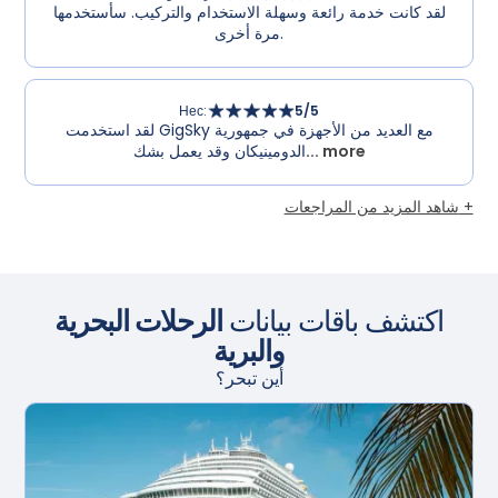
لقد كانت خدمة رائعة وسهلة الاستخدام والتركيب. سأستخدمها
مرة أخرى.
Нес
:
5
/5
لقد استخدمت GigSky مع العديد من الأجهزة في جمهورية
... more
الدومينيكان وقد يعمل بشك
شاهد المزيد من المراجعات +
اكتشف باقات بيانات
الرحلات البحرية
والبرية
أين تبحر؟