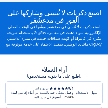
اصنع ذكريات لا تُنسى وشاركها على
الفور في مدغشقر
اصنع ذكريات لا تُنسى في مدغشقر ووثّقها في الوقت الفعلي
باستخدام شريحة GigSky الإلكترونية. سواء ذهبت في مغامرة
مثيرة في فاليرانا أو كوّنت صداقات جديدة في منتزه أنداسيبي
مانتاديا الوطني، يمكنك الاعتماد على خدمة موثوقة مع GigSky.
آراء العملاء
اطلع على ما يقوله مستخدمونا.
/5
5
:
تيودورو ليما
سهل الاستخدام، وعمل بشكل جيد بالنسبة لي أثناء إقامتي لمدة
... more
أسبوع في جزر البه