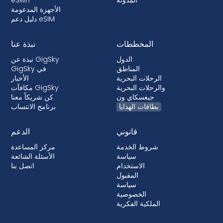
الأجهزة المدعومة
دليل دعم eSIM
المخططات
نبذة عنا
الدول
نبذة عن GigSky
المناطق
GigSky في
الرحلات البحرية
الأخبار
والرحلات البحرية
مكافآت GigSky
جيغسكاي ون
كن شريكاً معنا
بطاقات الهدايا
برنامج الانتساب
قانوني
الدعم
شروط الخدمة
مركز المساعدة
سياسة
الأسئلة الشائعة
الاستخدام
اتصل بنا
المقبول
سياسة
الخصوصية
الملكية الفكرية