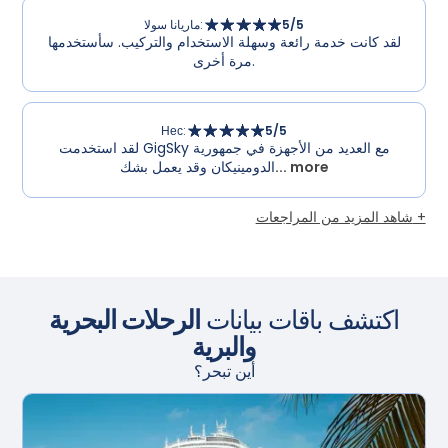
/5
5
:
ماريانا سولا
لقد كانت خدمة رائعة وسهلة الاستخدام والتركيب. سأستخدمها
مرة أخرى.
Нес
:
5
/5
لقد استخدمت GigSky مع العديد من الأجهزة في جمهورية
... more
الدومينيكان وقد يعمل بشك
شاهد المزيد من المراجعات +
اكتشف باقات بيانات
الرحلات البحرية
والبرية
أين تبحر؟