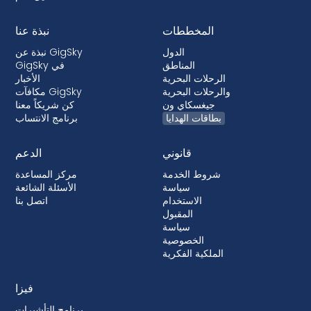
المخططات
نبذة عنا
الدول
نبذة عن GigSky
المناطق
GigSky في
الرحلات البحرية
الأخبار
والرحلات البحرية
مكافآت GigSky
جيغسكاي ون
كن شريكاً معنا
بطاقات الهدايا
برنامج الانتساب
قانوني
الدعم
شروط الخدمة
مركز المساعدة
سياسة
الأسئلة الشائعة
الاستخدام
اتصل بنا
المقبول
سياسة
الخصوصية
الملكية الفكرية
فيزا
برنامج التأشيرات