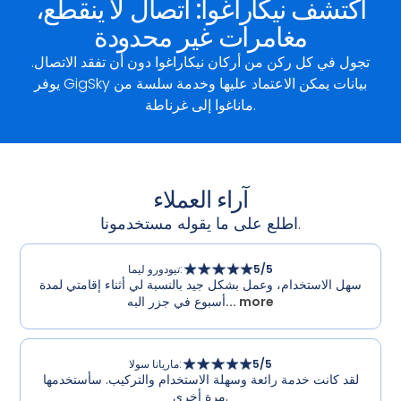
اكتشف نيكاراغوا: اتصال لا ينقطع،
مغامرات غير محدودة
تجول في كل ركن من أركان نيكاراغوا دون أن تفقد الاتصال.
يوفر GigSky بيانات يمكن الاعتماد عليها وخدمة سلسة من
ماناغوا إلى غرناطة.
آراء العملاء
اطلع على ما يقوله مستخدمونا.
/5
5
:
تيودورو ليما
سهل الاستخدام، وعمل بشكل جيد بالنسبة لي أثناء إقامتي لمدة
... more
أسبوع في جزر البه
/5
5
:
ماريانا سولا
لقد كانت خدمة رائعة وسهلة الاستخدام والتركيب. سأستخدمها
مرة أخرى.