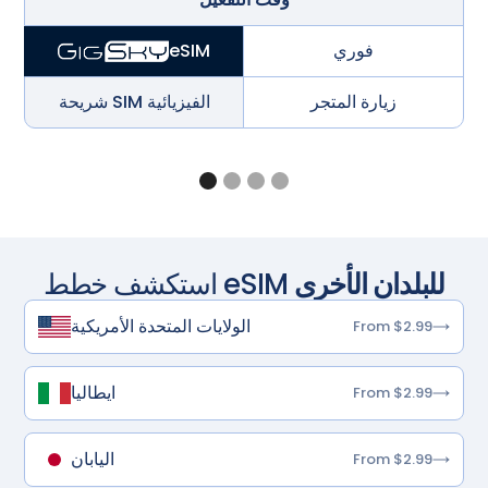
فوري
eSIM
زيارة المتجر
شريحة SIM الفيزيائية
للبلدان الأخرى
استكشف خطط eSIM
الولايات المتحدة الأمريكية
From $2.99
ايطاليا
From $2.99
اليابان
From $2.99