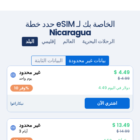
حدد خطة eSIM الخاصة بك لـ
Nicaragua
الرحلات البحرية
العالم
إقليمي
البلد
بيانات غير محدودة
البيانات الثابتة
$ 4.49
غير محدود
$ 4.99
يوم واحد
4.49 دولار في اليوم
وفر 10%
اشتري الآن
نيكاراغوا
$ 13.49
غير محدود
$ 14.99
3 أيام