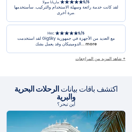
/5
5
:
ماريانا سولا
لقد كانت خدمة رائعة وسهلة الاستخدام والتركيب. سأستخدمها
مرة أخرى.
Нес
:
5
/5
لقد استخدمت GigSky مع العديد من الأجهزة في جمهورية
... more
الدومينيكان وقد يعمل بشك
شاهد المزيد من المراجعات +
اكتشف باقات بيانات
الرحلات البحرية
والبرية
أين تبحر؟