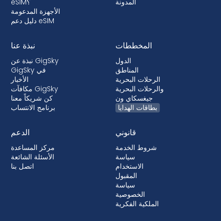
المدونة
eSIM؟
الأجهزة المدعومة
دليل دعم eSIM
المخططات
نبذة عنا
الدول
نبذة عن GigSky
المناطق
GigSky في
الرحلات البحرية
الأخبار
والرحلات البحرية
مكافآت GigSky
جيغسكاي ون
كن شريكاً معنا
بطاقات الهدايا
برنامج الانتساب
قانوني
الدعم
شروط الخدمة
مركز المساعدة
سياسة
الأسئلة الشائعة
الاستخدام
اتصل بنا
المقبول
سياسة
الخصوصية
الملكية الفكرية