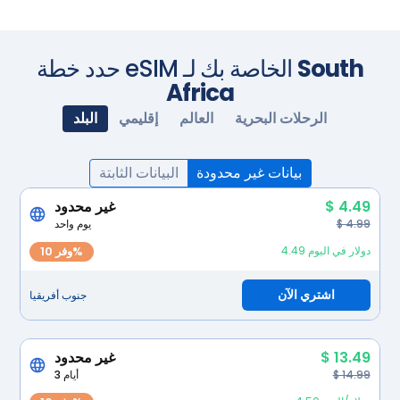
South
حدد خطة eSIM الخاصة بك لـ
Africa
الرحلات البحرية
العالم
إقليمي
البلد
بيانات غير محدودة
البيانات الثابتة
$ 4.49
غير محدود
$ 4.99
يوم واحد
4.49 دولار في اليوم
وفر 10%
اشتري الآن
جنوب أفريقيا
$ 13.49
غير محدود
$ 14.99
3 أيام