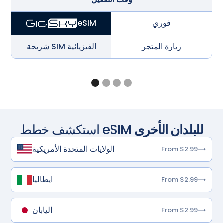
فوري
eSIM
زيارة المتجر
شريحة SIM الفيزيائية
للبلدان الأخرى
استكشف خطط eSIM
الولايات المتحدة الأمريكية
From $2.99
ايطاليا
From $2.99
اليابان
From $2.99