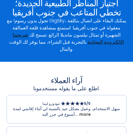
اجتياز المناظر الطبيعية الجديدة؛
تخطي المتاعب في جنوب أفريقيا
تجول بدون رسوم! مع GigSky، يمكنك البقاء على اتصال بتكلفة
معقولة في جنوب أفريقيا. استمتع بمشاهدة قلعة العمالقة
الشهيرة أو تمثال نيلسون مانديلا الرائع. تسمح لك
شريحتنا
الإلكترونية المجانية
بالتجربة قبل الشراء، مما يوفر لك الوقت
والمال.
آراء العملاء
اطلع على ما يقوله مستخدمونا.
/5
5
:
تيودورو ليما
سهل الاستخدام، وعمل بشكل جيد بالنسبة لي أثناء إقامتي لمدة
... more
أسبوع في جزر البه