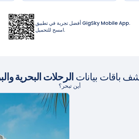
أفضل تجربة في تطبيق GigSky Mobile App.
امسح للتحميل.
شف باقات بيانات
الرحلات البحرية والب
أين تبحر؟