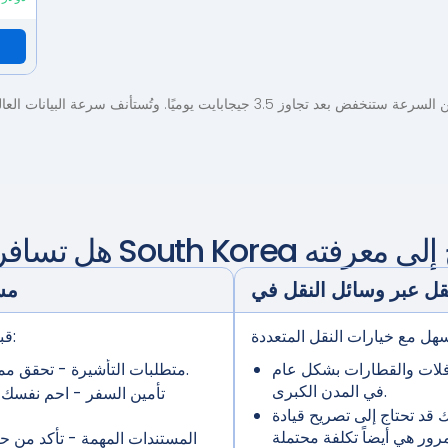
ت يوميًا. وتُستأنف سرعة البيانات العالية يوميًا. اطلع على
 إلى معرفته
South Korea
هل تسافر لأول مرة إلى
مس
قبل الشروع في رحلتك، تأكد من حصولك على:
افلات والقطارات بشكل عام
- تحقق مما إذا كنت بحاجة إلى تأشيرة قبل الوصول.
متطلبات التأشيرة
في المدن الكبرى.
تأمين السفر
- احم نفسك م
 قد تحتاج إلى تصريح قيادة
المستندات المهمة
- تأكد من ح