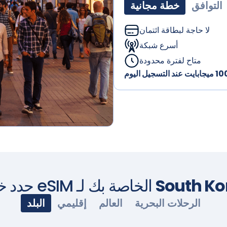
التوافق
خطة مجانية
لا حاجة لبطاقة ائتمان
أسرع شبكة
متاح لفترة محدودة
South Ko
حدد خطة eSIM الخاصة بك لـ
الرحلات البحرية
العالم
إقليمي
البلد