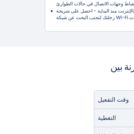
لإنترنت منذ البداية
- احصل على شريحة eSIM قبل
وقت التفعيل
التغطية