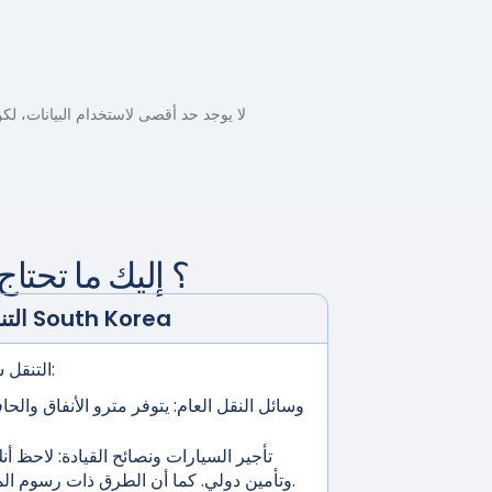
لا يوجد حد أقصى لاستخدام البيانات، لكن السرعة ستنخفض بعد تجاوز 3.5 جيجاباي
؟ إليك ما تحتاج
South Korea
التنقل عبر وسائل النقل في
التنقل سهل مع خيارات النقل المتعددة:
وسائل النقل العام:
يتوفر مترو الأنفاق والح
تأجير السيارات ونصائح القيادة:
لاحظ أنك
وتأمين دولي. كما أن الطرق ذات رسوم المرور هي أيضاً تكلفة محتملة.