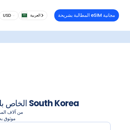
تنوع 
المطالبة بشريحة eSIM مجانية
USD
العربية‏
orea
South
الاستجابة السريعة. بعد التثبيت، استمتع باتصال إنترنت سريع وموثوق ومستقر في
تفع
South Korea
حل بيانات eSIM الخاص بك لـ
من آلاف الم
موثوق به من 