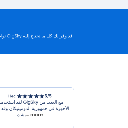
تواصل مع نفسك-إجازة في كوريا الجنوبية. استمتع بالراحة في بوسان وتجوّل في قصر جيونغبوكغونغ - مع العلم أن GigSky قد وفر لك كل ما تحتاج إليه.
Нес
:
5
/5
لقد استخدمت GigSky مع العدي
الأجهزة في جمهورية الدومينيكان وقد 
... more
بشك