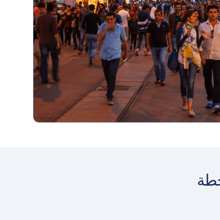
على جميع
الباقات
عروض
ترويجية دائمة
للاستمتاع بها
على اليابسة
وفي البحر