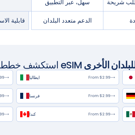
سهل، عبر التطبيق
ة
الدعم متعدد البلدان
قابلية الا
لبلدان الأخرى
استكشف خطط eSIM
ايطاليا
99
From $2.99
فرنسا
99
From $2.99
كندا
99
From $2.99