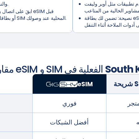
 تطبيقات مثل أوبر وليفت
والنشاط وجهات الاتصال في حالات الطوارئ.
ابقَ على اتصال با
نصيحة:
تضمن لك بطاقة eSIM اتصالاً موثوقًا به لحجز الرحلات والتحقق
رحلتك لتجنب البحث عن شبكة Wi-Fi أو بطاقات SIM المحلية عند وصولك.
South 
مقارنة بين eSIM و SIM الفعلية في
eSIM
متجر
فوري
أفضل الشبكات