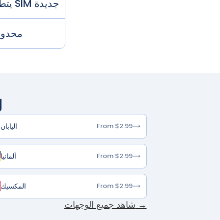
يتطلب شريحة SIM جديدة
محدود
ل
اليابان
From $2.99
ألمانيا
From $2.99
المكسيك
From $2.99
شاهد جميع الوجهات →