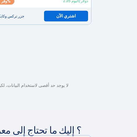
2.35 دولار/اليوم
وفر 15%
اشتري الآن
جزر تركس وكاي
لا يوجد حد أقصى لاستخدام البيانات، لكن السرعة ستنخفض بعد تجاوز 3.5 جيجاباي
؟ إليك ما تحتاج إلى مع