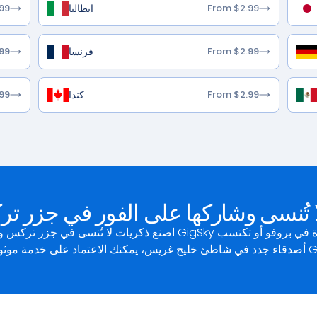
ايطاليا
99
From $2.99
فرنسا
99
From $2.99
كندا
99
From $2.99
ا تُنسى وشاركها على الفور في جزر 
اصنع ذكريات لا تُنسى في جزر تركس وكايكوس ووثّقها في الوقت الفعلي 
ة موثوقة مع GigSky.