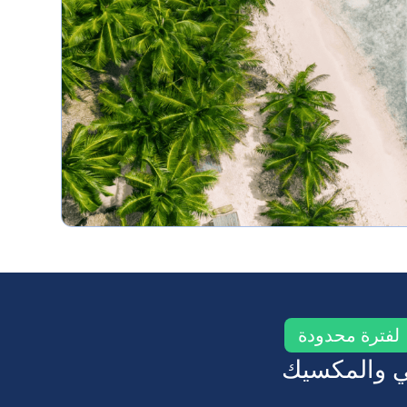
على جميع
الباقات
عروض
ترويجية دائمة
للاستمتاع بها
على اليابسة
وفي البحر
لفترة محدودة