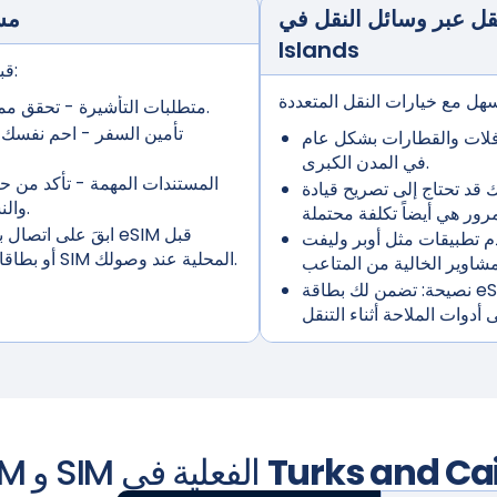
مس
Islands
قبل الشروع في رحلتك، تأكد من حصولك على:
- تحقق مما إذا كنت بحاجة إلى تأشيرة قبل الوصول.
متطلبات التأشيرة
تأمين السفر
- احم نفسك م
افلات والقطارات بشكل عام
في المدن الكبرى.
المستندات المهمة
- تأكد من ح
 قد تحتاج إلى تصريح قيادة
والنشاط وجهات الاتصال في حالات الطوارئ.
ابقَ على اتصال با
 تطبيقات مثل أوبر وليفت
رحلتك لتجنب البحث عن شبكة Wi-Fi أو بطاقات SIM المحلية عند وصولك.
نصيحة:
تضمن لك بطاقة eSIM اتصالاً موثوقًا به لحجز الرحلات والتحقق
Turks and Ca
مقارنة بين eSIM و SIM الفعلية في