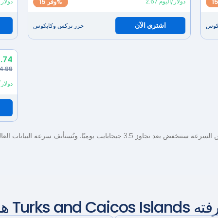
2.67 دولار/اليوم
وفر 15%
3.73 دو
اشتري الآن
كوس
جزر تركس وكايكوس
.74
4.99
2.12 دول
ت يوميًا. وتُستأنف سرعة البيانات العالية يوميًا. اطلع على
رفته
Turks and Caicos Islands
هل تسافر لأول مرة إلى