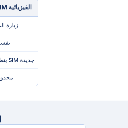
شريحة SIM الفيزيائية
زيارة ال
نفسه
يتطلب شريحة SIM جديدة
محدود
ل