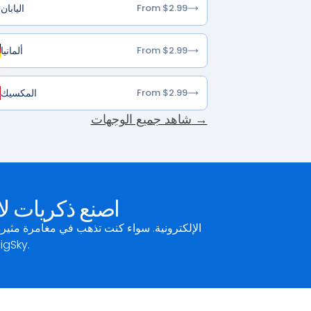
اليابان
From $2.99
ألمانيا
From $2.99
المكسيك
From $2.99
شاهد جميع الوجهات →
اصنع ذكريات ل
أصدقاء جدد في شاطئ خليج غريس، يمكنك الاعتماد على خدم