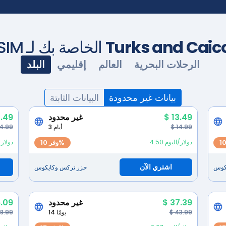
Turks and Caic
حدد خطة eSIM الخاصة بك لـ
الرحلات البحرية
العالم
إقليمي
البلد
بيانات غير محدودة
البيانات الثابتة
$ 13.49
غير محدود
.49
$ 14.99
3 أيام
 4.99
4.50 دولار/اليوم
وفر 10%
4.49 دو
اشتري الآن
كوس
جزر تركس وكايكوس
$ 37.39
غير محدود
.09
$ 43.99
14 يومًا
28.99