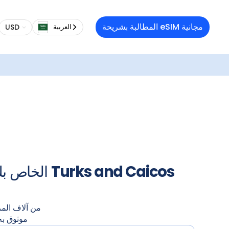
تنوع 
المطالبة بشريحة eSIM مجانية
USD
العربية‏
بطاق
تتوفر الباقات أيضًا مع باقات الرحلات البحرية والبرية.
Turks
الاستجابة السريعة. بعد التثبيت، استمتع باتصال إنترنت سريع وموثوق ومستقر في
تفع
Turks and Caicos
حل بيانات eSIM الخاص بك لـ
من آلاف الم
موثوق به من 