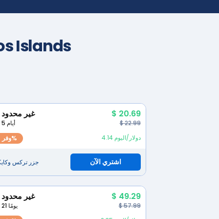
os Islands
$ 20.69
غير محدود
$ 22.99
5 أيام
4.14 دولار/اليوم
وفر 10%
اشتري الآن
جزر تركس وكاي
$ 49.29
غير محدود
$ 57.99
21 يومًا