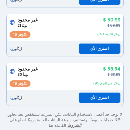
$ 50.99
غير محدود
$ 59.99
21 يومًا
2.43 دولار/اليوم
وفر 15%
اشتري الآن
أوروبا
$ 58.64
غير محدود
$ 68.99
30 يوماً
1.95 دولار في اليوم
وفر 15%
اشتري الآن
أوروبا
لا يوجد حد أقصى لاستخدام البيانات، لكن السرعة ستنخفض بعد تجاوز
3.5 جيجابايت يوميًا. وتُستأنف سرعة البيانات العالية يوميًا. اطلع على
الشروط
الكاملة هنا