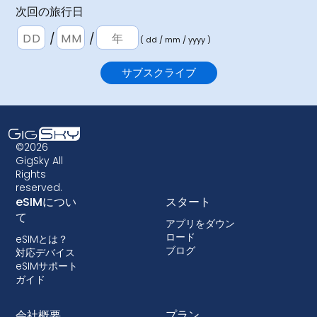
次回の旅行日
/
/
( dd / mm / yyyy )
©2026
GigSky All
Rights
reserved.
eSIMについ
スタート
て
アプリをダウン
ロード
eSIMとは？
ブログ
対応デバイス
eSIMサポート
ガイド
会社概要
プラン