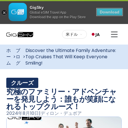
GigSky
Download
Global eSIM Travel App
Download the app on the Play Store
米ドル
JA
ホ
ブ
Discover the Ultimate Family Adventure:
ー
>
ロ
>
Top Cruises That Will Keep Everyone
ム
グ
Smiling!
クルーズ
究極のファミリー・アドベンチャ
ーを発見しよう：誰もが笑顔にな
れるトップクルーズ！
2024年8月10日
|
ディロン・デュボア