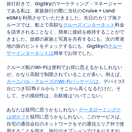
旅行好きで、GigSkyのマーケティング・マネージャー
である私は、家族旅行の際に当社のCruise + Land
eSIMを利用させていただきました。先日のカリブ海ク
ルーズでは、船上で高額な
クルーズインターネット
料金
を請求されることなく、簡単に接続を維持することがで
きました。故郷の家族と写真を共有するにも、次の寄港
地の旅のヒントをチェックするにも、GigSkyの
クルー
ザーインターネットは
簡単でお得でした。
クルーズ船のWi-Fiは便利でお得に思えるかもしれない
が、かなり高額で制限されていることが多い。例えば、
カーニバル・クルーズのWi-Fiパッケージは
、デバイス1
台につき1日15ドルから！そこから高くなるだけだ。そ
して、その接続性は、出航後はついてこない。
あなたは疑問に思うかもしれない
データローミングと
は何か？
と疑問に思うかもしれない
。
このサービスは、
自宅の通信会社のネットワークをその通信エリア外で使
用することを指す。旅行のオプションではありますが、