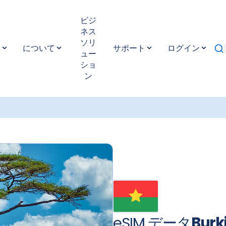
ビジ
プラン：
あなたにぴったりのプランをお選びください。データ
ネス
ンでも、無制限プランでも、GigSkyなら最適なプランをご用意
ソリ
na Faso
国際eSIMなら、ローミング料金を気にせず、快適に
典
について
サポート
ログイン
ュー
に接続できます
Burkina Faso
様々なプランをご利用いただけま
ショ
ットアップ：
GigSkyのご利用開始は簡単です。データプラン
ン
gSkyアプリからeSIMを入手するか、メールの指示に従ってQR
ンロードしてください。インストールが完了したら、高速で信
定したインターネット接続をお楽しみください
Burkina Faso
アクティベーション：
ご旅行の計画はお早めに！ご旅行前にデ
し、eSIMをインストールしてください。ご到着後、eSIMの
自動的にアクティベートされます。シームレスな接続をお楽し
eSIM データ
Burk