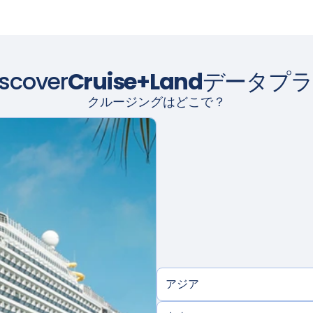
iscover
Cruise+Land
データプラ
クルージングはどこで？
アジア