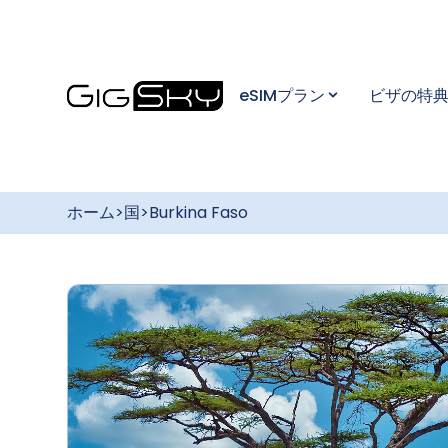
豊富な
きプラ
このプランを購入
無料のグロー
す
Burki
eSIMプラン
ビザの特
するには
バルデータプ
ネット
ラン
簡単セ
最大3GBのデー
後、Gi
タ通信 / 175カ
国以上で利用可
らダウ
能
く、安
ホーム
>
国
>
Burkina Faso
柔軟な
特定の国・地
域向けのデー
ンを購入
タ使い放題プ
れると
ラン
い。
「Go
Unlimited」：
カメラでスキャンしてください
最長7日間
すべてのプラ
ンが最大
30%オフ
陸でも海でも楽
しめる、常時適