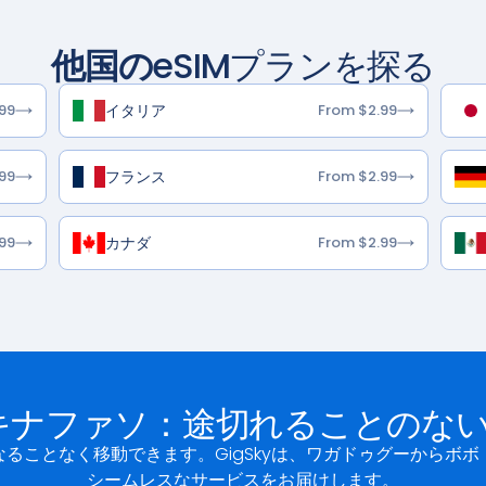
他国の
eSIMプランを探る
イタリア
99
From $2.99
フランス
99
From $2.99
カナダ
99
From $2.99
キナファソ：途切れることのな
ることなく移動できます。GigSkyは、ワガドゥグーからボ
シームレスなサービスをお届けします。