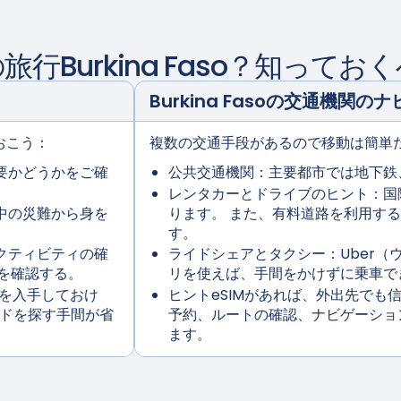
の旅行
Burkina Faso
？知っておく
Burkina Faso
の交通機関のナ
おこう：
複数の交通手段があるので移動は簡単
必要かどうかをご確
公共交通機関：
主要都市では地下鉄
レンタカーとドライブのヒント：
国
中の災難から身を
ります。 また、有料道路を利用す
す。
クティビティの確
ライドシェアとタクシー：
Uber
を確認する。
リを使えば、手間をかけずに乗車で
IMを入手しておけ
ヒント
eSIMがあれば、外出先で
カードを探す手間が省
予約、ルートの確認、ナビゲーショ
ます。