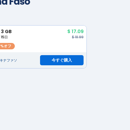
na Faso
3 GB
$ 17.09
15日
$ 18.99
0%オフ
今すぐ購入
キナファソ