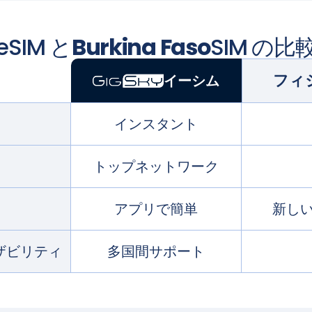
eSIM と
Burkina Faso
SIM の比
フィ
イーシム
インスタント
トップネットワーク
アプリで簡単
新しい
ザビリティ
多国間サポート