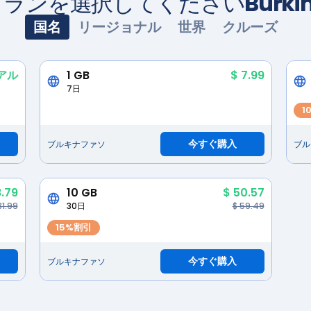
M プランを選択してください
Burki
国名
リージョナル
世界
クルーズ
アル
1 GB
$ 7.99
7日
1
今すぐ購入
ブルキナファソ
ブル
8.79
10 GB
$ 50.57
31.99
30日
$ 59.49
15%割引
今すぐ購入
ブルキナファソ