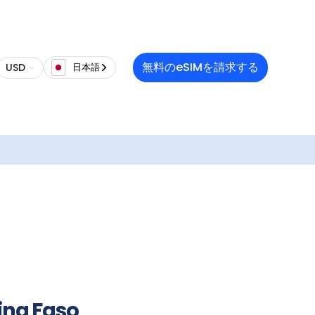
量制限付
していま
インター
無料のeSIMを請求する
USD
日本語
す。
をご購入
コードか
頼性が高
ータプラ
電源を入
みくださ
ina Faso