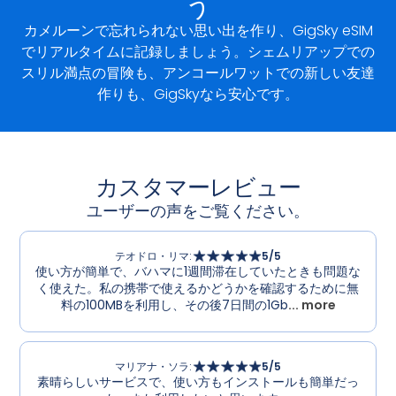
う
カメルーンで忘れられない思い出を作り、GigSky eSIM
でリアルタイムに記録しましょう。シェムリアップでの
スリル満点の冒険も、アンコールワットでの新しい友達
作りも、GigSkyなら安心です。
カスタマーレビュー
ユーザーの声をご覧ください。
テオドロ・リマ
:
5
/5
使い方が簡単で、バハマに1週間滞在していたときも問題な
く使えた。私の携帯で使えるかどうかを確認するために無
料の100MBを利用し、その後7日間の1Gb
... more
マリアナ・ソラ
:
5
/5
素晴らしいサービスで、使い方もインストールも簡単だっ