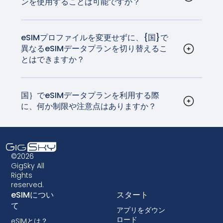
ンを使用することは可能ですか？
るため、旅行者に最適です。もうSIMカードをいじ
はい、eSIMデータプランは{国}での国際ローミン
ったり、帰国前に紛失する心配はありません。
グにご利用いただけます。GigSkyのデータプラン
は、高品質で信頼性の高いネットワークと接続
eSIMプロファイルを変更せずに、{国}で
異なるeSIMデータプランを切り替えるこ
を、自国の通信事業者が請求するデータローミン
とはできますか？
グ料金の数分の一で提供します。
はい、デバイスの設定からeSIMプロファイルを更
新することで、eSIMデータプランを切り替えるこ
とができます。これはシームレスなプロセスで、
国｝でeSIMデータプランを利用する際
に、何か制限や注意点はありますか？
実物SIMカードの入れ替える必要はありません。帰
eSIMは広くサポートされていますが、お使いのデ
国までにSIMカードをいじって紛失しないよう用心
バイスが対応していることを確認することが不可
深く心掛ける時代は終わりました。
欠です。さらに、一部の古いデバイスはeSIMテク
ノロジーに対応していない場合があるため、eSIM
©2026
データプランを選ぶ前に互換性を確認することが
GigSky All
Rights
非常に重要です。また、キャリアによっては、
reserved.
eSIMを使用できないように端末をロックしている
eSIMについ
スタート
場合があります。ロックはほとんどの国で許可さ
て
アプリをダウン
れていないが、ロックが行われる場合は、ほとん
ロード
eSIMとは？