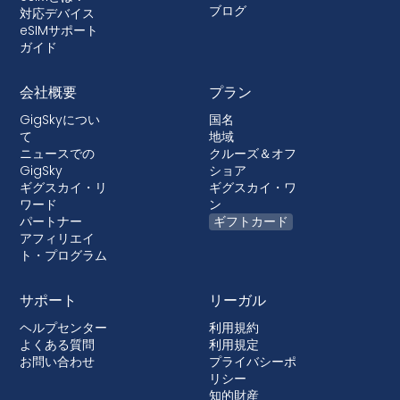
どの場合、デバイスが融資されているポストペイ
ブログ
対応デバイス
ドプランに付属している。
eSIMサポート
ガイド
会社概要
プラン
GigSkyについ
国名
て
地域
ニュースでの
クルーズ＆オフ
GigSky
ショア
ギグスカイ・リ
ギグスカイ・ワ
ワード
ン
パートナー
ギフトカード
アフィリエイ
ト・プログラム
サポート
リーガル
ヘルプセンター
利用規約
よくある質問
利用規定
お問い合わせ
プライバシーポ
リシー
知的財産