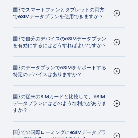
アによってサポートされています。eSIMは、従来
す。GigSkyはご自宅の通信事業者と同じ技術を持
注：東南アジア、日本、Verizon USのPixel 3aはeSIMに対
iPad mini（第5および第6世代）Wi-Fi + Cellular
どうかは、メーカーにご確認ください。
のSIMカードが行うすべてのことを行いますが、非
っており、どのようなネットサーフィンでも最速
国}でスマートフォンとタブレットの両方
応していません。
iPad（第7世代から第10世代まで）Wi-Fi +
でeSIMデータプランを使用できますか？
常に多くのスマートフォンユーザーにとって、物
で最も信頼性の高いネットワークをご利用いただ
Cellular
はい、{国}のeSIMデータプランは汎用性が高く、
事をより簡単にすることは間違いありません。
けます。
eSIM技術に対応したスマートフォン、タブレッ
今、あなたが買うほとんどすべての新しい携帯電
* iPad Pro (M4) Wi-Fi + CellularモデルおよびiPad Air
ト、スマートウォッチなど、さまざまなデバイス
国}で自分のデバイスのeSIMデータプラン
話は、eSIM技術を備えています。
(M2) Wi-Fi + CellularモデルはeSIMでアクティベートさ
を有効にするにはどうすればよいですか？
でご利用いただけます。対応デバイスのリストは
れ、物理的なSIMカードは搭載されていません。
アクティベーションの手順は、お使いのデバイス
こちらで
ご覧いただけます。
によって異なりますが、一般的には非常に簡単で
す。iOSとAndroidのアクティベーション手順は
こ
国}のデータプランでeSIMをサポートする
特定のデバイスはありますか？
ちらを
ご覧ください。
iPhoneやほとんどのAndroid端末を含む最新のス
マホのほとんどがeSIM技術に対応している。さら
に、一部のタブレットやスマートウォッチも対応
国}の従来のSIMカードと比較して、eSIM
データプランにはどのような利点がありま
しています。
すか？
eSIMは実物SIMカードを必要としないため、利便
性が高いです。また、物理的なカードを交換する
ことなくキャリアを簡単に切り替えることができ
国}での国際ローミングにeSIMデータプラ