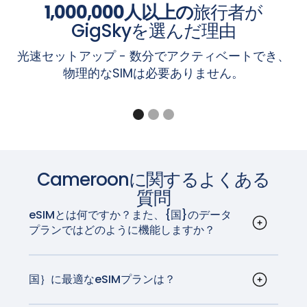
S21+ / S21ウルトラ、ギャラクシーS20 / S20+ /
香港とマカオでは、iPhoneの一部モデルにeSIMが搭載さ
1,000,000人以上の
旅行者が
ピクセル8、8a、8プロ
Planet Gemini PDA - 4G+WiFi
S20ウルトラ
れています。iPhoneがeSIMに対応しているのは、
「設
ピクセル7、7a、7プロ
GigSkyを選んだ理由
楽天ミニ、Big、Big-S、Hand、Hand 5G
Galaxy Z Fold7 / Flip 7、Galaxy Z Fold6 /
定」＞「携帯電話」
画面で「
eSIMを追加
」オプションが
ピクセルフォールド
Sharp Aquos Sense6s、Aquos Wish
Flip6、Galaxy Z Fold5 / Z Flip5、Galaxy Z
光速セットアップ - 数分でアクティベートでき、
表示されている場合です。
ピクセル6、6a、6プロ
Sony Xperia 1 IV、Xperia 10 III Lite、Xperia 10 IV
Fold4 / Flip4、Galaxy Z Fold3 / Flip3、Galaxy Z
物理的なSIMは必要ありません。
ピクセル5、5a
ȀXiaomi
MI 12T Pro
Fold2、Galaxy Z Flip 5G、Galaxy Z Flip、
注：「設定」＞「一般」＞「バージョン情報」画面の「キ
ピクセル4、4a、4 XL
Galaxy Fold
ャリアロック」セクションに「SIMロックなし」と表示さ
Pixel 3a、3a XL (東南アジア、日本、Verizon US
Galaxy A56 5G、A55（全地域）、A54（欧
のPixel 3aはeSIMに対応していません)
れているiPhoneは、ロック解除されています。
州、北米、韓国、日本のみ）、A36 5G、
Pixel 3、Pixel 3 XL (オーストラリア、日本、台湾
A35（欧州、北米、韓国のみ）、Xcover7（全地
のPixel 3、またはSprintとGoogle Fi以外の米国
iPad
域）
やカナダの通信事業者から購入したPixel 3は、
ギャラクシーNote20 / Note20 Ultra
iPad Pro 13インチ（M4）Wi-Fi + セルラー*対応
Cameroon
に関するよくある
eSIMでは動作しません)。
ギャラクシー・タブ S10+ / S10 Ultra、ギャラク
iPad Pro 12.9インチ（第3世代～第6世代）Wi-Fi
質問
Pixel 2、Pixel 2 XL（Google Fiサービスで購入し
シー・タブ S9 / S9+ / S9 Ultra、ギャラクシー・
+ Cellular
た機種のみ）
eSIMとは何ですか？また、{国}のデータ
タブ S9 FE / S9 FE+、ギャラクシー・タブ
iPad Pro 11インチ（M4）Wi-Fi + セルラー*対応
プランではどのように機能しますか？
Active5
iPad Pro 11インチ（第1世代～第4世代）Wi-Fi +
eSIM、または埋め込みSIMは、デバイスに埋め込
注：オーストラリア、日本、台湾のPixel 3、またはSprint
Cellular
まれたデジタルSIMカードです。物理的なSIMカー
とGoogle Fi以外の米国やカナダの通信事業者から購入し
iPad Air 13インチ（M2）Wi-Fi + セルラー*対応
注：上記のリストに記載されているデバイスでも、国によ
ドなしでモバイルデータプランを有効にすること
国｝に最適なeSIMプランは？
たPixel 3は、eSIMでは動作しません。
iPad Air 11インチ（M2）Wi-Fi + セルラー*対応
ってはeSIMに対応していない場合があります。お住まいの
ができます。国}では、eSIMはさまざまなキャリ
GigSkyは{国}に最適なeSIMプランを提供していま
iPad Air（第3～5世代）Wi-Fi + セルラー
地域でお使いのデバイスがこの機能をサポートしているか