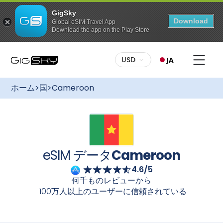
GigSky
Download
Global eSIM Travel App
Download the app on the Play Store
このプランを購入するには
豊富なプラン：
あなたにぴったりのプランをお選びくださ
USD
JA
い。データ量制限付きプランでも、無制限プランでも、
GigSkyなら最適なプランをご用意しています
Cameroon
無料のグローバルデータプラン
国際eSIMなら、ローミング料金を気にせず、快適にインタ
最大3GBのデータ通信 / 175カ国以上で利用可能
ホーム
>
国
>
Cameroon
ーネットに接続できます
Cameroon
様々なプランをご利用
特定の国・地域向けのデータ使い放題プラン
いただけます。
「Go Unlimited」：最長7日間
簡単セットアップ：
GigSkyのご利用開始は簡単です。デ
ータプランをご購入後、GigSkyアプリからeSIMを入手す
すべてのプランが最大30%オフ
るか、メールの指示に従ってQRコードからダウンロードし
陸でも海でも楽しめる、常時適用される割引
てください。インストールが完了したら、高速で信頼性が
高く、安定したインターネット接続をお楽しみください
eSIM データ
Cameroon
Cameroon
4.6/5
柔軟なアクティベーション：
ご旅行の計画はお早めに！ご
旅行前にデータプランを購入し、eSIMをインストールして
何千ものレビューから
ください。ご到着後、eSIMの電源を入れると自動的にアク
100万人以上のユーザーに信頼されている
ティベートされます。シームレスな接続をお楽しみくださ
い。
カメラでスキャンしてください