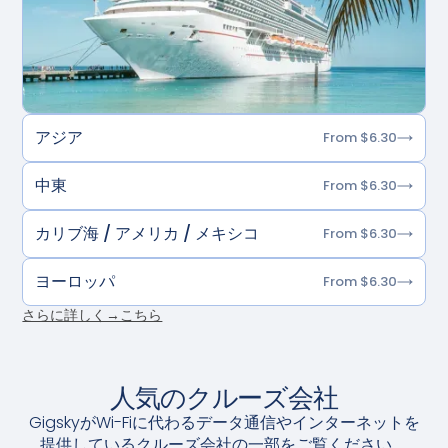
アジア
From $6.30
中東
From $6.30
カリブ海 / アメリカ / メキシコ
From $6.30
ヨーロッパ
From $6.30
さらに詳しく→こちら
人気のクルーズ会社
GigskyがWi-Fiに代わるデータ通信やインターネットを
提供しているクルーズ会社の一部をご覧ください。