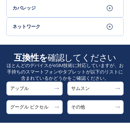
カバレッジ
ネットワーク
互換性を
確認してください
ほとんどのデバイスがeSIM技術に対応していますが、お
手持ちのスマートフォンやタブレットが以下のリストに
含まれているかどうかをご確認ください。
Google Pixelは、"代わりにSIMをダウンロードします
DOOGEE V30 Support ESIM
アップル
サムスン
設定＞接続＞SIMマネージャーで
か？"と表示されればeSIMに対応しています。設定 > ネッ
Fairphone 4
「eSIMを追加」が表示さ
iPhone
れていれば、お使いのデバイスはeSIMに対応しています
トワークとインターネット > SIMs +をタップした後にオプ
Honor Magic 4 Pro
。
iPhone XS、iPhone XS Max、iPhone XR、およ
ギャラクシーS25 / S25+ / S25ウルトラ、ギャラ
グーグル ピクセル
その他
ションが表示されます。
ȀMicrosoft
Surface Pro X
びそれ以降
クシーS24 / S24+ / S24ウルトラ、ギャラクシー
Motorola Razr 2019, Razr 5G
S23、S23FE / S23+ / S23ウルトラ、ギャラクシ
Pixel 10、10 Pro、10 Pro XL、10 Pro Fold
Planet Astro Slide
ーS22 / S22+ / S22ウルトラ、ギャラクシーS21 /
注：iPhoneのeSIMは中国本土では提供されていません。
Pixel 9、9a、9 Pro、9 Pro XL、9 Pro Fold
Planet Cosmo Communicator