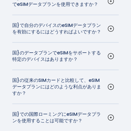
iPad mini（第5および第6世代）Wi-Fi + Cellular
どうかは、メーカーにご確認ください。
でeSIMデータプランを使用できますか？
常に多くのスマートフォンユーザーにとって、物
で最も信頼性の高いネットワークをご利用いただ
応していません。
iPad（第7世代から第10世代まで）Wi-Fi +
はい、{国}のeSIMデータプランは汎用性が高く、
事をより簡単にすることは間違いありません。
けます。
Cellular
eSIM技術に対応したスマートフォン、タブレッ
今、あなたが買うほとんどすべての新しい携帯電
ト、スマートウォッチなど、さまざまなデバイス
国}で自分のデバイスのeSIMデータプラン
話は、eSIM技術を備えています。
* iPad Pro (M4) Wi-Fi + CellularモデルおよびiPad Air
を有効にするにはどうすればよいですか？
でご利用いただけます。対応デバイスのリストは
(M2) Wi-Fi + CellularモデルはeSIMでアクティベートさ
アクティベーションの手順は、お使いのデバイス
こちらで
ご覧いただけます。
れ、物理的なSIMカードは搭載されていません。
によって異なりますが、一般的には非常に簡単で
す。iOSとAndroidのアクティベーション手順は
こ
国}のデータプランでeSIMをサポートする
特定のデバイスはありますか？
ちらを
ご覧ください。
iPhoneやほとんどのAndroid端末を含む最新のス
マホのほとんどがeSIM技術に対応している。さら
に、一部のタブレットやスマートウォッチも対応
国}の従来のSIMカードと比較して、eSIM
データプランにはどのような利点がありま
しています。
すか？
eSIMは実物SIMカードを必要としないため、利便
性が高いです。また、物理的なカードを交換する
ことなくキャリアを簡単に切り替えることができ
国}での国際ローミングにeSIMデータプラ
ンを使用することは可能ですか？
るため、旅行者に最適です。もうSIMカードをいじ
はい、eSIMデータプランは{国}での国際ローミン
ったり、帰国前に紛失する心配はありません。