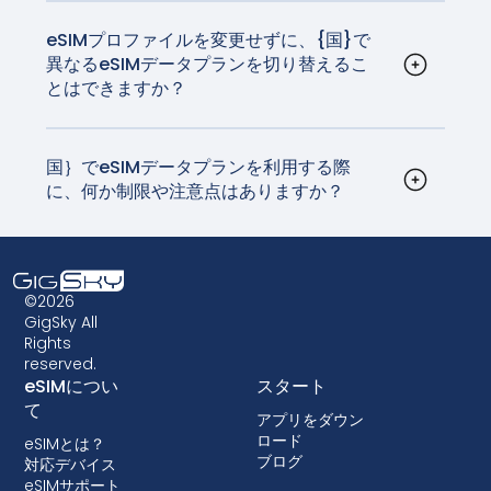
グにご利用いただけます。GigSkyのデータプラン
は、高品質で信頼性の高いネットワークと接続
eSIMプロファイルを変更せずに、{国}で
異なるeSIMデータプランを切り替えるこ
を、自国の通信事業者が請求するデータローミン
とはできますか？
グ料金の数分の一で提供します。
はい、デバイスの設定からeSIMプロファイルを更
新することで、eSIMデータプランを切り替えるこ
とができます。これはシームレスなプロセスで、
国｝でeSIMデータプランを利用する際
に、何か制限や注意点はありますか？
実物SIMカードの入れ替える必要はありません。帰
eSIMは広くサポートされていますが、お使いのデ
国までにSIMカードをいじって紛失しないよう用心
バイスが対応していることを確認することが不可
深く心掛ける時代は終わりました。
欠です。さらに、一部の古いデバイスはeSIMテク
ノロジーに対応していない場合があるため、eSIM
©2026
データプランを選ぶ前に互換性を確認することが
GigSky All
Rights
非常に重要です。また、キャリアによっては、
reserved.
eSIMを使用できないように端末をロックしている
eSIMについ
スタート
場合があります。ロックはほとんどの国で許可さ
て
アプリをダウン
れていないが、ロックが行われる場合は、ほとん
ロード
eSIMとは？
どの場合、デバイスが融資されているポストペイ
ブログ
対応デバイス
ドプランに付属している。
eSIMサポート