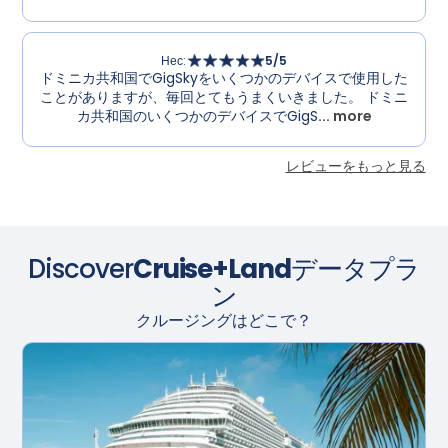
Нес
:
5
/5
ドミニカ共和国でGigSkyをいくつかのデバイスで使用した
ことがありますが、毎回とてもうまくいきました。 ドミニ
カ共和国のいくつかのデバイスでGigS
... more
レビューをもっと見る
Discover
Cruise+Land
データプラ
ン
クルージングはどこで？