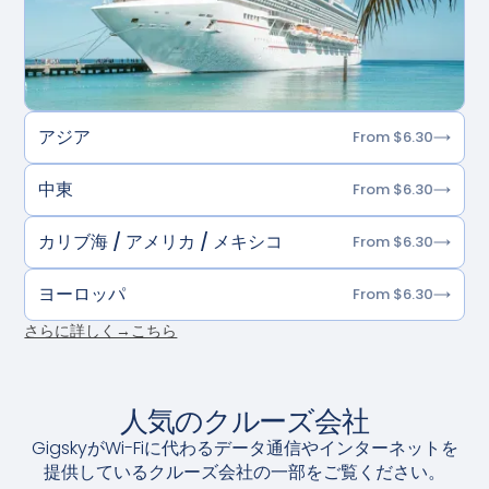
アジア
From $6.30
中東
From $6.30
カリブ海 / アメリカ / メキシコ
From $6.30
ヨーロッパ
From $6.30
さらに詳しく→こちら
人気のクルーズ会社
GigskyがWi-Fiに代わるデータ通信やインターネットを
提供しているクルーズ会社の一部をご覧ください。