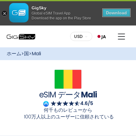
GigSky
Download
Global eSIM Travel App
Download the app on the Play Store
このプランを購入するには
豊富なプラン：
あなたにぴったりのプランをお選びくださ
USD
JA
い。データ量制限付きプランでも、無制限プランでも、
GigSkyなら最適なプランをご用意しています
Mali
国際eSIM
無料のグローバルデータプラン
なら、ローミング料金を気にせず、快適にインターネット
最大3GBのデータ通信 / 175カ国以上で利用可能
ホーム
>
国
>
Mali
に接続できます
Mali
様々なプランをご利用いただけます。
特定の国・地域向けのデータ使い放題プラン
簡単セットアップ：
GigSkyのご利用開始は簡単です。デ
「Go Unlimited」：最長7日間
ータプランをご購入後、GigSkyアプリからeSIMを入手す
るか、メールの指示に従ってQRコードからダウンロードし
すべてのプランが最大30%オフ
てください。インストールが完了したら、高速で信頼性が
陸でも海でも楽しめる、常時適用される割引
高く、安定したインターネット接続をお楽しみください
Mali
eSIM データ
Mali
柔軟なアクティベーション：
ご旅行の計画はお早めに！ご
4.6/5
旅行前にデータプランを購入し、eSIMをインストールして
ください。ご到着後、eSIMの電源を入れると自動的にアク
何千ものレビューから
ティベートされます。シームレスな接続をお楽しみくださ
100万人以上のユーザーに信頼されている
い。
カメラでスキャンしてください