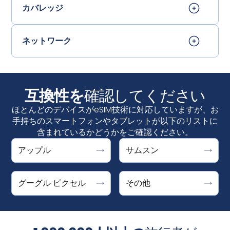
カバレッジ
ネットワーク
互換性を
確認してください
ほとんどのデバイスがeSIM技術に対応していますが、お
手持ちのスマートフォンやタブレットが以下のリストに
含まれているかどうかをご確認ください。
Google Pixelは、"代わりにSIMをダウンロードします
DOOGEE V30 Support ESIM
アップル
サムスン
設定＞接続＞SIMマネージャーで
か？"と表示されればeSIMに対応しています。設定 > ネッ
Fairphone 4
「eSIMを追加」が表示さ
iPhone
れていれば、お使いのデバイスはeSIMに対応しています
トワークとインターネット > SIMs +をタップした後にオプ
Honor Magic 4 Pro
。
iPhone XS、iPhone XS Max、iPhone XR、およ
ギャラクシーS25 / S25+ / S25ウルトラ、ギャラ
グーグル ピクセル
その他
ションが表示されます。
ȀMicrosoft
Surface Pro X
びそれ以降
クシーS24 / S24+ / S24ウルトラ、ギャラクシー
Motorola Razr 2019, Razr 5G
S23、S23FE / S23+ / S23ウルトラ、ギャラクシ
Pixel 10、10 Pro、10 Pro XL、10 Pro Fold
Planet Astro Slide
ーS22 / S22+ / S22ウルトラ、ギャラクシーS21 /
注：iPhoneのeSIMは中国本土では提供されていません。
Pixel 9、9a、9 Pro、9 Pro XL、9 Pro Fold
Planet Cosmo Communicator
S21+ / S21ウルトラ、ギャラクシーS20 / S20+ /
香港とマカオでは、iPhoneの一部モデルにeSIMが搭載さ