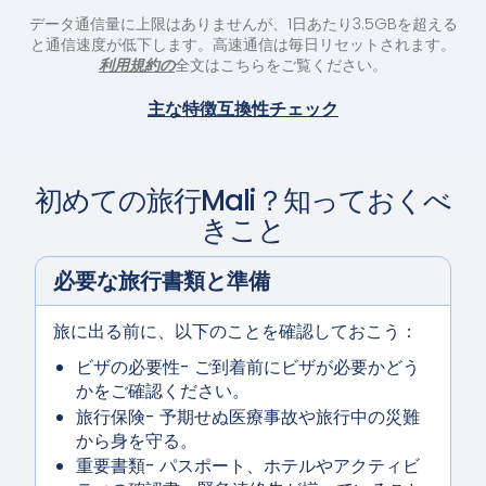
データ通信量に上限はありませんが、1日あたり3.5GBを超える
と通信速度が低下します。高速通信は毎日リセットされます。
利用規約の
全文はこちらをご覧ください。
主な特徴
互換性チェック
初めての旅行
Mali
？知っておくべ
きこと
必要な旅行書類と準備
旅に出る前に、以下のことを確認しておこう：
ビザの必要性
- ご到着前にビザが必要かどう
かをご確認ください。
旅行保険
- 予期せぬ医療事故や旅行中の災難
から身を守る。
重要書類
- パスポート、ホテルやアクティビ