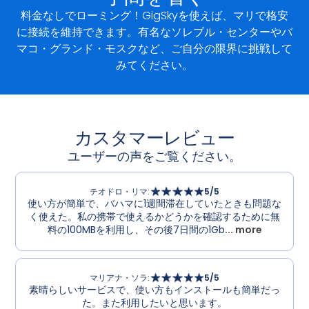
料金なしでローミング！GigSkyを使えば、マリで格安
に接続を維持できます。有名なソレブル・センターやバ
マコ・グランド・モスクなど、ご自分の限界に挑戦して
みてください。
カスタマーレビュー
ユーザーの声をご覧ください。
テオドロ・リマ
:
5
/5
使い方が簡単で、バハマに1週間滞在していたときも問題な
く使えた。私の携帯で使えるかどうかを確認するために無
料の100MBを利用し、その後7日間の1Gb
... more
マリアナ・ソラ
:
5
/5
素晴らしいサービスで、使い方もインストールも簡単だっ
た。また利用したいと思います。