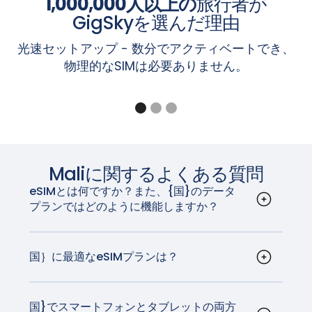
1,000,000人以上の
旅行者が
ピクセル8、8a、8プロ
Planet Gemini PDA - 4G+WiFi
S20ウルトラ
れています。iPhoneがeSIMに対応しているのは、
「設
ピクセル7、7a、7プロ
GigSkyを選んだ理由
楽天ミニ、Big、Big-S、Hand、Hand 5G
Galaxy Z Fold7 / Flip 7、Galaxy Z Fold6 /
定」＞「携帯電話」
画面で「
eSIMを追加
」オプションが
ピクセルフォールド
Sharp Aquos Sense6s、Aquos Wish
Flip6、Galaxy Z Fold5 / Z Flip5、Galaxy Z
光速セットアップ - 数分でアクティベートでき、
表示されている場合です。
ピクセル6、6a、6プロ
Sony Xperia 1 IV、Xperia 10 III Lite、Xperia 10 IV
Fold4 / Flip4、Galaxy Z Fold3 / Flip3、Galaxy Z
物理的なSIMは必要ありません。
ピクセル5、5a
ȀXiaomi
MI 12T Pro
Fold2、Galaxy Z Flip 5G、Galaxy Z Flip、
注：「設定」＞「一般」＞「バージョン情報」画面の「キ
ピクセル4、4a、4 XL
Galaxy Fold
ャリアロック」セクションに「SIMロックなし」と表示さ
Pixel 3a、3a XL (東南アジア、日本、Verizon US
Galaxy A56 5G、A55（全地域）、A54（欧
のPixel 3aはeSIMに対応していません)
れているiPhoneは、ロック解除されています。
州、北米、韓国、日本のみ）、A36 5G、
Pixel 3、Pixel 3 XL (オーストラリア、日本、台湾
A35（欧州、北米、韓国のみ）、Xcover7（全地
のPixel 3、またはSprintとGoogle Fi以外の米国
iPad
域）
やカナダの通信事業者から購入したPixel 3は、
ギャラクシーNote20 / Note20 Ultra
iPad Pro 13インチ（M4）Wi-Fi + セルラー*対応
Mali
に関するよくある質問
eSIMでは動作しません)。
ギャラクシー・タブ S10+ / S10 Ultra、ギャラク
iPad Pro 12.9インチ（第3世代～第6世代）Wi-Fi
eSIMとは何ですか？また、{国}のデータ
Pixel 2、Pixel 2 XL（Google Fiサービスで購入し
シー・タブ S9 / S9+ / S9 Ultra、ギャラクシー・
+ Cellular
プランではどのように機能しますか？
た機種のみ）
タブ S9 FE / S9 FE+、ギャラクシー・タブ
iPad Pro 11インチ（M4）Wi-Fi + セルラー*対応
eSIM、または埋め込みSIMは、デバイスに埋め込
Active5
iPad Pro 11インチ（第1世代～第4世代）Wi-Fi +
まれたデジタルSIMカードです。物理的なSIMカー
注：オーストラリア、日本、台湾のPixel 3、またはSprint
Cellular
ドなしでモバイルデータプランを有効にすること
国｝に最適なeSIMプランは？
とGoogle Fi以外の米国やカナダの通信事業者から購入し
iPad Air 13インチ（M2）Wi-Fi + セルラー*対応
注：上記のリストに記載されているデバイスでも、国によ
ができます。国}では、eSIMはさまざまなキャリ
GigSkyは{国}に最適なeSIMプランを提供していま
たPixel 3は、eSIMでは動作しません。
iPad Air 11インチ（M2）Wi-Fi + セルラー*対応
ってはeSIMに対応していない場合があります。お住まいの
アによってサポートされています。eSIMは、従来
す。GigSkyはご自宅の通信事業者と同じ技術を持
iPad Air（第3～5世代）Wi-Fi + セルラー
地域でお使いのデバイスがこの機能をサポートしているか
のSIMカードが行うすべてのことを行いますが、非
っており、どのようなネットサーフィンでも最速
国}でスマートフォンとタブレットの両方
注：東南アジア、日本、Verizon USのPixel 3aはeSIMに対