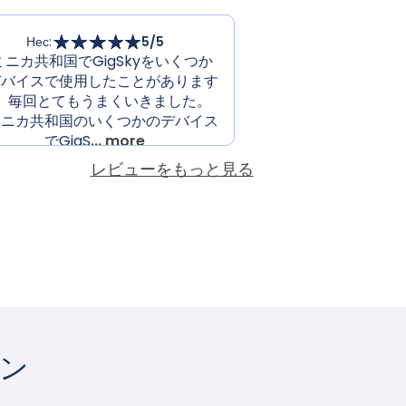
Нес
:
5
/5
ミニカ共和国でGigSkyをいくつか
デバイスで使用したことがあります
、毎回とてもうまくいきました。
ミニカ共和国のいくつかのデバイス
でGigS
... more
レビューをもっと見る
ン