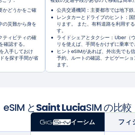
おこう：
複数の交通手段があるので移動は簡単
必要かどうかをご確
公共交通機関：
主要都市では地下鉄
レンタカーとドライブのヒント：
国
中の災難から身を
ります。 また、有料道路を利用す
す。
クティビティの確
ライドシェアとタクシー：
Uber
を確認する。
リを使えば、手間をかけずに乗車で
IMを入手しておけ
ヒント
eSIMがあれば、外出先で
カードを探す手間が省
予約、ルートの確認、ナビゲーショ
ます。
eSIM と
Saint Lucia
SIM の比較
フィ
イーシム