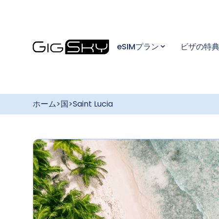
豊富な
きプラ
このプランを購入
無料のグロー
す
Saint
eSIMプラン
ビザの特
するには
バルデータプ
ットに
ラン
簡単セ
最大3GBのデー
後、Gi
タ通信 / 175カ
国以上で利用可
らダウ
能
く、安
ホーム
>
国
>
Saint Lucia
柔軟な
特定の国・地
域向けのデー
ンを購入
タ使い放題プ
れると
ラン
い。
「Go
Unlimited」：
カメラでスキャンしてください
最長7日間
すべてのプラ
ンが最大
30%オフ
陸でも海でも楽
しめる、常時適