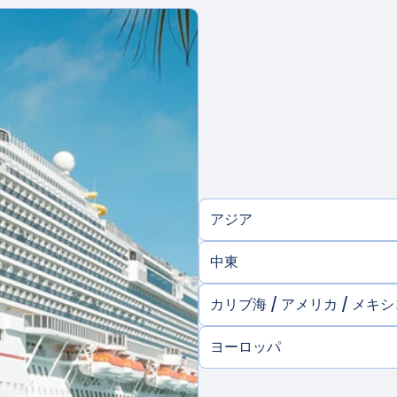
アジア
中東
カリブ海 / アメリカ / メキ
ヨーロッパ