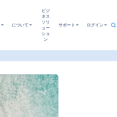
ビジ
プラン：
あなたにぴったりのプランをお選びください。データ
ネス
ンでも、無制限プランでも、GigSkyなら最適なプランをご用意
ソリ
 Lucia
国際eSIMなら、ローミング料金を気にせず、快適にイン
典
について
サポート
ログイン
ュー
接続できます
Saint Lucia
様々なプランをご利用いただけます。
ショ
ットアップ：
GigSkyのご利用開始は簡単です。データプラン
ン
gSkyアプリからeSIMを入手するか、メールの指示に従ってQR
ンロードしてください。インストールが完了したら、高速で信
定したインターネット接続をお楽しみください
Saint Lucia
アクティベーション：
ご旅行の計画はお早めに！ご旅行前にデ
し、eSIMをインストールしてください。ご到着後、eSIMの
自動的にアクティベートされます。シームレスな接続をお楽し