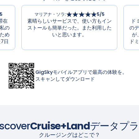
5
マリアナ・ソラ
:
5
/5
滞在
素晴らしいサービスで、使い方もイン
ド
私の
ストールも簡単だった。また利用した
の
ため
いと思います。
が
後7日
ド
GigSkyモバイルアプリで最高の体験を。
スキャンしてダウンロード
iscover
Cruise+Land
データプラ
クルージングはどこで？