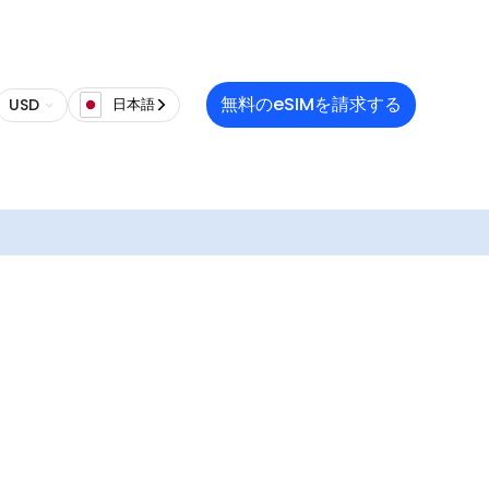
量制限付
していま
ターネ
無料のeSIMを請求する
USD
日本語
をご購入
コードか
頼性が高
ータプラ
電源を入
みくださ