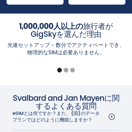
びそれ以降
クシーS24 / S24+ / S24ウルトラ、ギャラクシー
Motorola Razr 2019, Razr 5G
S23、S23FE / S23+ / S23ウルトラ、ギャラクシ
Pixel 10、10 Pro、10 Pro XL、10 Pro Fold
Planet Astro Slide
ーS22 / S22+ / S22ウルトラ、ギャラクシーS21 /
注：iPhoneのeSIMは中国本土では提供されていません。
Pixel 9、9a、9 Pro、9 Pro XL、9 Pro Fold
Planet Cosmo Communicator
S21+ / S21ウルトラ、ギャラクシーS20 / S20+ /
香港とマカオでは、iPhoneの一部モデルにeSIMが搭載さ
1,000,000人以上の
旅行者が
ピクセル8、8a、8プロ
Planet Gemini PDA - 4G+WiFi
S20ウルトラ
れています。iPhoneがeSIMに対応しているのは、
「設
ピクセル7、7a、7プロ
GigSkyを選んだ理由
楽天ミニ、Big、Big-S、Hand、Hand 5G
Galaxy Z Fold7 / Flip 7、Galaxy Z Fold6 /
定」＞「携帯電話」
画面で「
eSIMを追加
」オプションが
ピクセルフォールド
Sharp Aquos Sense6s、Aquos Wish
Flip6、Galaxy Z Fold5 / Z Flip5、Galaxy Z
光速セットアップ - 数分でアクティベートでき、
表示されている場合です。
ピクセル6、6a、6プロ
Sony Xperia 1 IV、Xperia 10 III Lite、Xperia 10 IV
Fold4 / Flip4、Galaxy Z Fold3 / Flip3、Galaxy Z
物理的なSIMは必要ありません。
ピクセル5、5a
ȀXiaomi
MI 12T Pro
Fold2、Galaxy Z Flip 5G、Galaxy Z Flip、
注：「設定」＞「一般」＞「バージョン情報」画面の「キ
ピクセル4、4a、4 XL
Galaxy Fold
ャリアロック」セクションに「SIMロックなし」と表示さ
Pixel 3a、3a XL (東南アジア、日本、Verizon US
Galaxy A56 5G、A55（全地域）、A54（欧
のPixel 3aはeSIMに対応していません)
れているiPhoneは、ロック解除されています。
州、北米、韓国、日本のみ）、A36 5G、
Pixel 3、Pixel 3 XL (オーストラリア、日本、台湾
A35（欧州、北米、韓国のみ）、Xcover7（全地
のPixel 3、またはSprintとGoogle Fi以外の米国
iPad
域）
やカナダの通信事業者から購入したPixel 3は、
ギャラクシーNote20 / Note20 Ultra
iPad Pro 13インチ（M4）Wi-Fi + セルラー*対応
Svalbard and Jan Mayen
に関
eSIMでは動作しません)。
ギャラクシー・タブ S10+ / S10 Ultra、ギャラク
iPad Pro 12.9インチ（第3世代～第6世代）Wi-Fi
するよくある質問
Pixel 2、Pixel 2 XL（Google Fiサービスで購入し
シー・タブ S9 / S9+ / S9 Ultra、ギャラクシー・
+ Cellular
た機種のみ）
eSIMとは何ですか？また、{国}のデータ
タブ S9 FE / S9 FE+、ギャラクシー・タブ
iPad Pro 11インチ（M4）Wi-Fi + セルラー*対応
プランではどのように機能しますか？
Active5
iPad Pro 11インチ（第1世代～第4世代）Wi-Fi +
eSIM、または埋め込みSIMは、デバイスに埋め込
注：オーストラリア、日本、台湾のPixel 3、またはSprint
Cellular