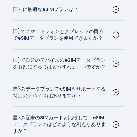
まれたデジタルSIMカードです。物理的なSIMカー
とGoogle Fi以外の米国やカナダの通信事業者から購入し
iPad Air 13インチ（M2）Wi-Fi + セルラー*対応
注：上記のリストに記載されているデバイスでも、国によ
ドなしでモバイルデータプランを有効にすること
国｝に最適なeSIMプランは？
たPixel 3は、eSIMでは動作しません。
iPad Air 11インチ（M2）Wi-Fi + セルラー*対応
ってはeSIMに対応していない場合があります。お住まいの
ができます。国}では、eSIMはさまざまなキャリ
GigSkyは{国}に最適なeSIMプランを提供していま
iPad Air（第3～5世代）Wi-Fi + セルラー
地域でお使いのデバイスがこの機能をサポートしているか
アによってサポートされています。eSIMは、従来
す。GigSkyはご自宅の通信事業者と同じ技術を持
注：東南アジア、日本、Verizon USのPixel 3aはeSIMに対
iPad mini（第5および第6世代）Wi-Fi + Cellular
どうかは、メーカーにご確認ください。
のSIMカードが行うすべてのことを行いますが、非
っており、どのようなネットサーフィンでも最速
国}でスマートフォンとタブレットの両方
応していません。
iPad（第7世代から第10世代まで）Wi-Fi +
でeSIMデータプランを使用できますか？
常に多くのスマートフォンユーザーにとって、物
で最も信頼性の高いネットワークをご利用いただ
Cellular
はい、{国}のeSIMデータプランは汎用性が高く、
事をより簡単にすることは間違いありません。
けます。
eSIM技術に対応したスマートフォン、タブレッ
今、あなたが買うほとんどすべての新しい携帯電
* iPad Pro (M4) Wi-Fi + CellularモデルおよびiPad Air
ト、スマートウォッチなど、さまざまなデバイス
国}で自分のデバイスのeSIMデータプラン
話は、eSIM技術を備えています。
(M2) Wi-Fi + CellularモデルはeSIMでアクティベートさ
を有効にするにはどうすればよいですか？
でご利用いただけます。対応デバイスのリストは
れ、物理的なSIMカードは搭載されていません。
アクティベーションの手順は、お使いのデバイス
こちらで
ご覧いただけます。
によって異なりますが、一般的には非常に簡単で
す。iOSとAndroidのアクティベーション手順は
こ
国}のデータプランでeSIMをサポートする
特定のデバイスはありますか？
ちらを
ご覧ください。
iPhoneやほとんどのAndroid端末を含む最新のス
マホのほとんどがeSIM技術に対応している。さら
に、一部のタブレットやスマートウォッチも対応
国}の従来のSIMカードと比較して、eSIM
データプランにはどのような利点がありま
しています。
すか？