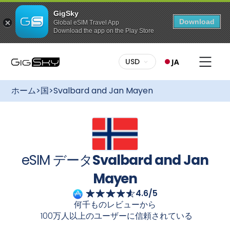
GigSky
Download
Global eSIM Travel App
Download the app on the Play Store
このプランを購入するには
豊富なプラン：
あなたにぴったりのプランをお選びくださ
USD
JA
い。データ量制限付きプランでも、無制限プランでも、
GigSkyなら最適なプランをご用意しています
Svalbard
無料のグローバルデータプラン
and Jan Mayen
国際eSIMなら、ローミング料金を気にせ
最大3GBのデータ通信 / 175カ国以上で利用可能
ホーム
>
国
>
Svalbard and Jan Mayen
ず、快適にインターネットに接続できます
Svalbard and
特定の国・地域向けのデータ使い放題プラン
Jan Mayen
様々なプランをご利用いただけます。
「Go Unlimited」：最長7日間
簡単セットアップ：
GigSkyのご利用開始は簡単です。デ
ータプランをご購入後、GigSkyアプリからeSIMを入手す
すべてのプランが最大30%オフ
るか、メールの指示に従ってQRコードからダウンロードし
陸でも海でも楽しめる、常時適用される割引
てください。インストールが完了したら、高速で信頼性が
高く、安定したインターネット接続をお楽しみください
eSIM データ
Svalbard and Jan
Svalbard and Jan Mayen
柔軟なアクティベーション：
ご旅行の計画はお早めに！ご
Mayen
旅行前にデータプランを購入し、eSIMをインストールして
4.6/5
ください。ご到着後、eSIMの電源を入れると自動的にアク
ティベートされます。シームレスな接続をお楽しみくださ
何千ものレビューから
い。
100万人以上のユーザーに信頼されている
カメラでスキャンしてください