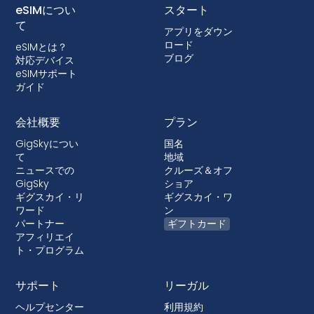
eSIMを使用できないように端末をロックしている
eSIMについ
スタート
場合があります。ロックはほとんどの国で許可さ
て
アプリをダウン
れていないが、ロックが行われる場合は、ほとん
ロード
eSIMとは？
どの場合、デバイスが融資されているポストペイ
ブログ
対応デバイス
ドプランに付属している。
eSIMサポート
ガイド
会社概要
プラン
GigSkyについ
国名
て
地域
ニュースでの
クルーズ＆オフ
GigSky
ショア
ギグスカイ・リ
ギグスカイ・ワ
ワード
ン
パートナー
ギフトカード
アフィリエイ
ト・プログラム
サポート
リーガル
ヘルプセンター
利用規約