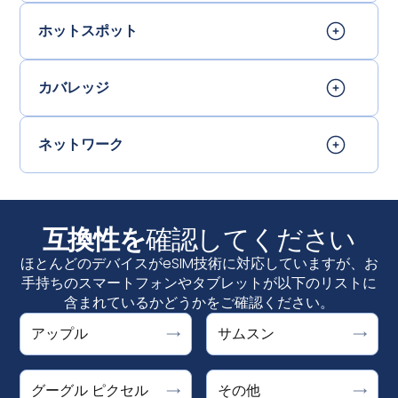
ホットスポット
カバレッジ
ネットワーク
互換性を
確認してください
ほとんどのデバイスがeSIM技術に対応していますが、お
手持ちのスマートフォンやタブレットが以下のリストに
含まれているかどうかをご確認ください。
Google Pixelは、"代わりにSIMをダウンロードします
DOOGEE V30 Support ESIM
アップル
サムスン
設定＞接続＞SIMマネージャーで
か？"と表示されればeSIMに対応しています。設定 > ネッ
Fairphone 4
「eSIMを追加」が表示さ
iPhone
れていれば、お使いのデバイスはeSIMに対応しています
トワークとインターネット > SIMs +をタップした後にオプ
Honor Magic 4 Pro
。
iPhone XS、iPhone XS Max、iPhone XR、およ
ギャラクシーS25 / S25+ / S25ウルトラ、ギャラ
グーグル ピクセル
その他
ションが表示されます。
ȀMicrosoft
Surface Pro X