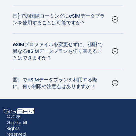
eSIMは実物SIMカードを必要としないため、利便
性が高いです。また、物理的なカードを交換する
ことなくキャリアを簡単に切り替えることができ
国}での国際ローミングにeSIMデータプラ
ンを使用することは可能ですか？
るため、旅行者に最適です。もうSIMカードをいじ
はい、eSIMデータプランは{国}での国際ローミン
ったり、帰国前に紛失する心配はありません。
グにご利用いただけます。GigSkyのデータプラン
は、高品質で信頼性の高いネットワークと接続
eSIMプロファイルを変更せずに、{国}で
異なるeSIMデータプランを切り替えるこ
を、自国の通信事業者が請求するデータローミン
とはできますか？
グ料金の数分の一で提供します。
はい、デバイスの設定からeSIMプロファイルを更
新することで、eSIMデータプランを切り替えるこ
とができます。これはシームレスなプロセスで、
国｝でeSIMデータプランを利用する際
に、何か制限や注意点はありますか？
実物SIMカードの入れ替える必要はありません。帰
eSIMは広くサポートされていますが、お使いのデ
国までにSIMカードをいじって紛失しないよう用心
バイスが対応していることを確認することが不可
深く心掛ける時代は終わりました。
欠です。さらに、一部の古いデバイスはeSIMテク
ノロジーに対応していない場合があるため、eSIM
©2026
データプランを選ぶ前に互換性を確認することが
GigSky All
Rights
非常に重要です。また、キャリアによっては、
reserved.