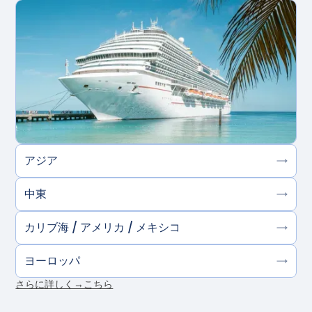
アジア
中東
カリブ海 / アメリカ / メキシコ
ヨーロッパ
さらに詳しく→こちら