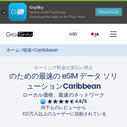
GigSky
Download
Global eSIM Travel App
Download the app on the Play Store
このプランを購入するには
多彩なプラン：
お客様に合ったプランをお選びください。
USD
JA
決められたデータ量でも、無制限でも、GigSkyは米国に最
適なプランをご用意しています。GigSkyの国際eSIMを利
無料のグローバルデータプラン
用すれば、ローミング料金とおさらばして、簡単に接続を
最大3GBのデータ通信 / 175カ国以上で利用可能
ホーム
>
地域
>
Caribbean
維持することができます。米国プランは、クルーズ＋ラン
特定の国・地域向けのデータ使い放題プラン
ドパッケージでもご利用いただけます。
「Go Unlimited」：最長7日間
簡単セットアップ：
GigSkyのご利用開始は簡単です。デー
ローミング料金の支払い停止
タプランをご購入後、GigSkyアプリでeSIMを入手する
すべてのプランが最大30%オフ
のための最速の eSIM データ ソリ
か、電子メールの指示に従ってQRコードからダウンロード
陸でも海でも楽しめる、常時適用される割引
してください。インストール後は、米国内で高速で信頼性
ューション
Caribbean
の高い安定したインターネット接続をお楽しみください。
柔軟なアクティベーション：
ご旅行の計画はお早めに！ご
ローカル価格。最速のネットワーク
旅行前にデータプランを購入し、eSIMをインストールして
4.6/5
ください。ご到着後、eSIMの電源を入れると自動的にアク
ティベートされます。シームレスな接続をお楽しみくださ
何千ものレビューから
い。
100万人以上のユーザーに信頼されている
カメラでスキャンしてください