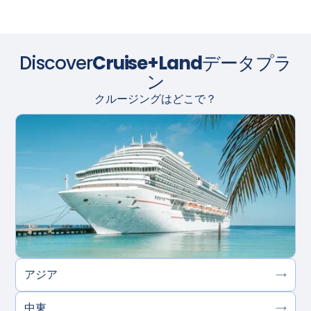
Discover
Cruise+Land
データプラ
ン
クルージングはどこで？
アジア
中東