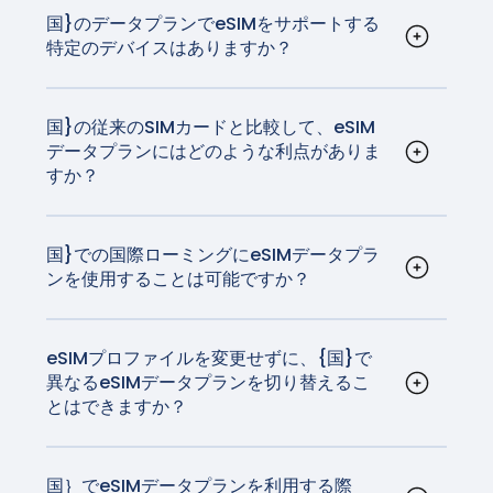
す。iOSとAndroidのアクティベーション手順は
こ
国}のデータプランでeSIMをサポートする
特定のデバイスはありますか？
ちらを
ご覧ください。
iPhoneやほとんどのAndroid端末を含む最新のス
マホのほとんどがeSIM技術に対応している。さら
に、一部のタブレットやスマートウォッチも対応
国}の従来のSIMカードと比較して、eSIM
データプランにはどのような利点がありま
しています。
すか？
eSIMは実物SIMカードを必要としないため、利便
性が高いです。また、物理的なカードを交換する
ことなくキャリアを簡単に切り替えることができ
国}での国際ローミングにeSIMデータプラ
ンを使用することは可能ですか？
るため、旅行者に最適です。もうSIMカードをいじ
はい、eSIMデータプランは{国}での国際ローミン
ったり、帰国前に紛失する心配はありません。
グにご利用いただけます。GigSkyのデータプラン
は、高品質で信頼性の高いネットワークと接続
eSIMプロファイルを変更せずに、{国}で
異なるeSIMデータプランを切り替えるこ
を、自国の通信事業者が請求するデータローミン
とはできますか？
グ料金の数分の一で提供します。
はい、デバイスの設定からeSIMプロファイルを更
新することで、eSIMデータプランを切り替えるこ
とができます。これはシームレスなプロセスで、
国｝でeSIMデータプランを利用する際