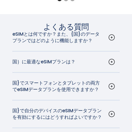
のPixel 3aはeSIMに対応していません)
れているiPhoneは、ロック解除されています。
州、北米、韓国、日本のみ）、A36 5G、
Pixel 3、Pixel 3 XL (オーストラリア、日本、台湾
A35（欧州、北米、韓国のみ）、Xcover7（全地
のPixel 3、またはSprintとGoogle Fi以外の米国
iPad
域）
やカナダの通信事業者から購入したPixel 3は、
ギャラクシーNote20 / Note20 Ultra
iPad Pro 13インチ（M4）Wi-Fi + セルラー*対応
よくある質問
eSIMでは動作しません)。
ギャラクシー・タブ S10+ / S10 Ultra、ギャラク
iPad Pro 12.9インチ（第3世代～第6世代）Wi-Fi
eSIMとは何ですか？また、{国}のデータ
Pixel 2、Pixel 2 XL（Google Fiサービスで購入し
シー・タブ S9 / S9+ / S9 Ultra、ギャラクシー・
+ Cellular
プランではどのように機能しますか？
た機種のみ）
タブ S9 FE / S9 FE+、ギャラクシー・タブ
iPad Pro 11インチ（M4）Wi-Fi + セルラー*対応
eSIM、または埋め込みSIMは、デバイスに埋め込
Active5
iPad Pro 11インチ（第1世代～第4世代）Wi-Fi +
まれたデジタルSIMカードです。物理的なSIMカー
注：オーストラリア、日本、台湾のPixel 3、またはSprint
Cellular
ドなしでモバイルデータプランを有効にすること
国｝に最適なeSIMプランは？
とGoogle Fi以外の米国やカナダの通信事業者から購入し
iPad Air 13インチ（M2）Wi-Fi + セルラー*対応
注：上記のリストに記載されているデバイスでも、国によ
ができます。国}では、eSIMはさまざまなキャリ
GigSkyは{国}に最適なeSIMプランを提供していま
たPixel 3は、eSIMでは動作しません。
iPad Air 11インチ（M2）Wi-Fi + セルラー*対応
ってはeSIMに対応していない場合があります。お住まいの
アによってサポートされています。eSIMは、従来
す。GigSkyはご自宅の通信事業者と同じ技術を持
iPad Air（第3～5世代）Wi-Fi + セルラー
地域でお使いのデバイスがこの機能をサポートしているか
のSIMカードが行うすべてのことを行いますが、非
っており、どのようなネットサーフィンでも最速
国}でスマートフォンとタブレットの両方
注：東南アジア、日本、Verizon USのPixel 3aはeSIMに対
iPad mini（第5および第6世代）Wi-Fi + Cellular
どうかは、メーカーにご確認ください。
でeSIMデータプランを使用できますか？
常に多くのスマートフォンユーザーにとって、物
で最も信頼性の高いネットワークをご利用いただ
応していません。
iPad（第7世代から第10世代まで）Wi-Fi +
はい、{国}のeSIMデータプランは汎用性が高く、
事をより簡単にすることは間違いありません。
けます。
Cellular
eSIM技術に対応したスマートフォン、タブレッ
今、あなたが買うほとんどすべての新しい携帯電
ト、スマートウォッチなど、さまざまなデバイス
国}で自分のデバイスのeSIMデータプラン
話は、eSIM技術を備えています。
* iPad Pro (M4) Wi-Fi + CellularモデルおよびiPad Air
を有効にするにはどうすればよいですか？
でご利用いただけます。対応デバイスのリストは
(M2) Wi-Fi + CellularモデルはeSIMでアクティベートさ
アクティベーションの手順は、お使いのデバイス
こちらで
ご覧いただけます。
れ、物理的なSIMカードは搭載されていません。
によって異なりますが、一般的には非常に簡単で