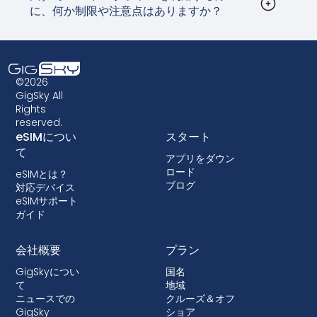
に、何か制限や注意点はありますか？
実物SIMカードの入れ替える必要はありません。帰
eSIMは広くサポートされていますが、お使いのデ
国までにSIMカードをいじって紛失しないよう用心
バイスが対応していることを確認することが不可
深く心掛ける時代は終わりました。
欠です。さらに、一部の古いデバイスはeSIMテク
ノロジーに対応していない場合があるため、eSIM
©2026
データプランを選ぶ前に互換性を確認することが
GigSky All
Rights
非常に重要です。また、キャリアによっては、
reserved.
eSIMを使用できないように端末をロックしている
eSIMについ
スタート
場合があります。ロックはほとんどの国で許可さ
て
アプリをダウン
れていないが、ロックが行われる場合は、ほとん
ロード
eSIMとは？
どの場合、デバイスが融資されているポストペイ
ブログ
対応デバイス
ドプランに付属している。
eSIMサポート
ガイド
会社概要
プラン
GigSkyについ
国名
て
地域
ニュースでの
クルーズ＆オフ
GigSky
ショア