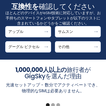
互換性を
確認してください
ほとんどのデバイスがeSIM技術に対応していますが、お
手持ちのスマートフォンやタブレットが以下のリストに
含まれているかどうかをご確認ください。
Google Pixelは、"代わりにSIMをダウンロードします
DOOGEE V30 Support ESIM
アップル
サムスン
設定＞接続＞SIMマネージャーで
か？"と表示されればeSIMに対応しています。設定 > ネッ
Fairphone 4
「eSIMを追加」が表示さ
iPhone
れていれば、お使いのデバイスはeSIMに対応しています
トワークとインターネット > SIMs +をタップした後にオプ
Honor Magic 4 Pro
。
iPhone XS、iPhone XS Max、iPhone XR、およ
ギャラクシーS25 / S25+ / S25ウルトラ、ギャラ
グーグル ピクセル
その他
ションが表示されます。
ȀMicrosoft
Surface Pro X
びそれ以降
クシーS24 / S24+ / S24ウルトラ、ギャラクシー
Motorola Razr 2019, Razr 5G
S23、S23FE / S23+ / S23ウルトラ、ギャラクシ
Pixel 10、10 Pro、10 Pro XL、10 Pro Fold
Planet Astro Slide
ーS22 / S22+ / S22ウルトラ、ギャラクシーS21 /
注：iPhoneのeSIMは中国本土では提供されていません。
Pixel 9、9a、9 Pro、9 Pro XL、9 Pro Fold
Planet Cosmo Communicator
S21+ / S21ウルトラ、ギャラクシーS20 / S20+ /
香港とマカオでは、iPhoneの一部モデルにeSIMが搭載さ
1,000,000人以上の
旅行者が
ピクセル8、8a、8プロ
Planet Gemini PDA - 4G+WiFi
S20ウルトラ
れています。iPhoneがeSIMに対応しているのは、
「設
ピクセル7、7a、7プロ
GigSkyを選んだ理由
楽天ミニ、Big、Big-S、Hand、Hand 5G
Galaxy Z Fold7 / Flip 7、Galaxy Z Fold6 /
定」＞「携帯電話」
画面で「
eSIMを追加
」オプションが
ピクセルフォールド
Sharp Aquos Sense6s、Aquos Wish
Flip6、Galaxy Z Fold5 / Z Flip5、Galaxy Z
光速セットアップ - 数分でアクティベートでき、
表示されている場合です。
ピクセル6、6a、6プロ
Sony Xperia 1 IV、Xperia 10 III Lite、Xperia 10 IV
Fold4 / Flip4、Galaxy Z Fold3 / Flip3、Galaxy Z
物理的なSIMは必要ありません。
ピクセル5、5a
ȀXiaomi
MI 12T Pro
Fold2、Galaxy Z Flip 5G、Galaxy Z Flip、
注：「設定」＞「一般」＞「バージョン情報」画面の「キ
ピクセル4、4a、4 XL
Galaxy Fold
ャリアロック」セクションに「SIMロックなし」と表示さ
Pixel 3a、3a XL (東南アジア、日本、Verizon US
Galaxy A56 5G、A55（全地域）、A54（欧