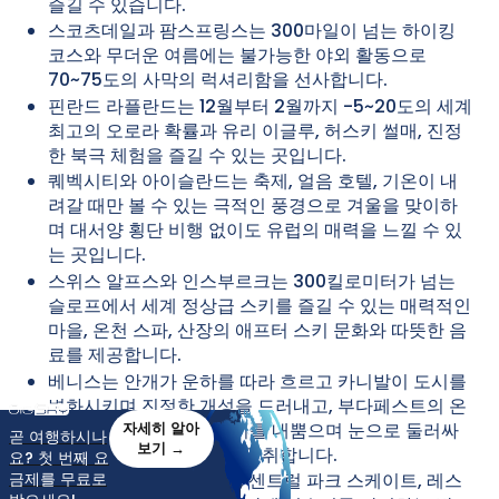
즐길 수 있습니다.
스코츠데일과 팜스프링스는 300마일이 넘는 하이킹
코스와 무더운 여름에는 불가능한 야외 활동으로
70~75도의 사막의 럭셔리함을 선사합니다.
핀란드 라플란드는 12월부터 2월까지 -5~20도의 세계
최고의 오로라 확률과 유리 이글루, 허스키 썰매, 진정
한 북극 체험을 즐길 수 있는 곳입니다.
퀘벡시티와 아이슬란드는 축제, 얼음 호텔, 기온이 내
려갈 때만 볼 수 있는 극적인 풍경으로 겨울을 맞이하
며 대서양 횡단 비행 없이도 유럽의 매력을 느낄 수 있
는 곳입니다.
스위스 알프스와 인스부르크는 300킬로미터가 넘는
슬로프에서 세계 정상급 스키를 즐길 수 있는 매력적인
마을, 온천 스파, 산장의 애프터 스키 문화와 따뜻한 음
료를 제공합니다.
베니스는 안개가 운하를 따라 흐르고 카니발이 도시를
변화시키며 진정한 개성을 드러내고, 부다페스트의 온
천은 100도 이상의 수증기를 내뿜으며 눈으로 둘러싸
자세히 알아
곧 여행하시나
보기 →
인 야외 수영장에서 휴식을 취합니다.
요? 첫 번째 요
금제를 무료로
뉴욕은 록펠러 센터 트리, 센트럴 파크 스케이트, 레스