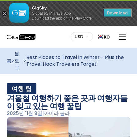
GigSky
Download
Global eSIM Travel App
Download the app on the Play Store
USD
KO
블
Best Places to Travel in Winter - Plus the
홈
>
로
>
Travel Hack Travelers Forget
그
여행 팁
겨울철 여행하기 좋은 곳과 여행자들
이 잊고 있는 여행 꿀팁
2025년 11월 9일
|
아미라 불라