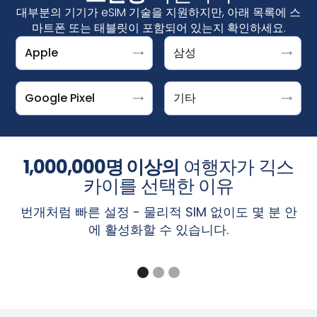
대부분의 기기가 eSIM 기술을 지원하지만, 아래 목록에 스
마트폰 또는 태블릿이 포함되어 있는지 확인하세요.
Apple
삼성
설정 > 연결 > SIM 관리자↪f_200D↩
"Download a SIM instead?"라는 메시지가 표시되면
DOOGEE V30 지원 ESIM
iPhone
↪f_200D↩에서 "eSIM 추가"가 표시되면 기기가 eSIM을 지
Google Pixel은 eSIM을 사용할 수 있는 기기입니다. 설정 >
Fairphone 4
iPhone XS, iPhone XS Max, iPhone XR 및 이후 버
원하는 것입니다.
네트워크 및 인터넷 > SIM +를 탭한 후 옵션을 선택하세요.
Honor Magic 4 Pro
Google Pixel
기타
전
갤럭시 S25/S25+/S25 울트라, 갤럭시
‍Microsoft
Surface Pro X
S24/S24+/S24 울트라, 갤럭시 S23,
픽셀 10, 10 프로, 10 프로 XL, 10 프로 폴드
Motorola Razr 2019, Razr 5G
S23FE/S23+/S23 울트라, 갤럭시 S22/S22+/S22
Pixel 9, 9a, 9 Pro, 9 Pro XL, 9 Pro Fold
참고: iPhone의 eSIM은 중국 본토에서는 제공되지 않습니
Planet Astro Slide
울트라, 갤럭시 S21/S21+/S21 울트라, 갤럭시
1,000,000명 이상의
여행자가 긱스
Pixel 8, 8a, 8 Pro
다. 홍콩 및 마카오에서는 일부 iPhone 모델에 eSIM이 제공
Planet Cosmo Communicator
S20/S20+/S20 울트라, 갤럭시 S20/S20+/S20 울
Pixel 7, 7a, 7 Pro
됩니다.
설정 > 셀룰러
화면에서 '
eSIM 추가
' 옵션이 표시되
카이를 선택한 이유
Planet Gemini PDA - 4G+WiFi
트라
Pixel Fold
면 iPhone이 eSIM을 지원하는 것입니다.
Rakuten Mini, 빅, 빅-S, 핸드, 핸드 5G
갤럭시 Z 폴드7 / 플립7, 갤럭시 Z 폴드6 / 플립6,
번개처럼 빠른 설정 - 물리적 SIM 없이도 몇 분 안
Pixel 6, 6a, 6 Pro
Sharp Aquos Sense6s, Aquos Wish
갤럭시 Z 폴드5 / Z 플립5, 갤럭시 Z 폴드4 / 플립
에 활성화할 수 있습니다.
Pixel 5, 5a
참고: 설정 > 일반 > 정보 화면의 '이동 통신사 잠금' 섹션에
Sony Xperia 1 IV, Xperia 10 III Lite, Xperia 10 IV
4, 갤럭시 Z 폴드3 / 플립3, 갤럭시 Z 폴드2, 갤럭시
Pixel 4, 4a, 4 XL
"SIM 제한 없음"이라고 표시되면 iPhone의 잠금이 해제된
‍샤오미
MI 12T 프로
Z 플립 5G, 갤럭시 Z 플립, 갤럭시 폴드, 갤럭시 폴
Pixel 3a, 3a XL(동남아시아, 일본 및 미국 Verizon
것입니다.
드
의 Pixel 3a는 eSIM과 호환되지 않습니다.)
갤럭시 A56 5G, A55(모든 지역), A54(유럽, 북미,
Pixel 3, Pixel 3 XL(호주, 일본, 대만에서 구입했거나
iPad
한국, 일본만 해당), A36 5G, A35(유럽, 북미, 한국
미국 또는 캐나다 이동통신사(Sprint 및 Google
만 해당), Xcover7(모든 지역)