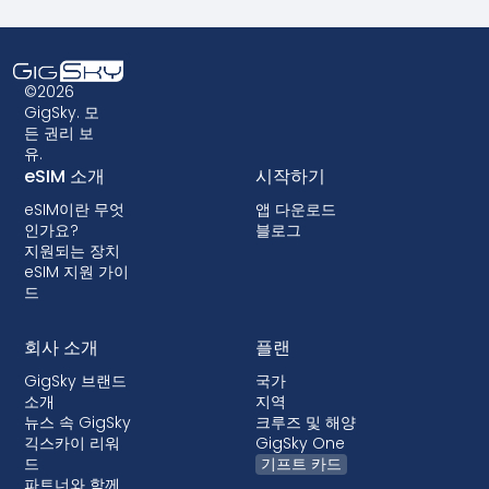
eSIM은 광범위하게 지원되지만, 사용 중인 기기가
않기를 바라며 만지작거리던 시절은 이제 지나갔습
호환되는지 확인하는 것이 중요합니다. 또한 일부 구
니다.
형 디바이스는 eSIM 기술을 지원하지 않을 수 있으
므로 eSIM 데이터 요금제를 선택하기 전에 호환성
©2026
을 확인하는 것이 중요합니다. 일부 이동통신사에서
GigSky. 모
든 권리 보
는 단말기를 잠가서 eSIM을 사용하지 못하게 할 수
유.
도 있습니다. 대부분의 국가에서는 잠금 기능이 허용
eSIM 소개
시작하기
되지 않지만, 잠금 기능이 있는 경우 대부분 후불 요
eSIM이란 무엇
앱 다운로드
금제에서 단말기 할부 구매 시 함께 제공됩니다.
인가요?
블로그
지원되는 장치
eSIM 지원 가이
드
회사 소개
플랜
GigSky 브랜드
국가
소개
지역
뉴스 속 GigSky
크루즈 및 해양
긱스카이 리워
GigSky One
드
기프트 카드
파트너와 함께