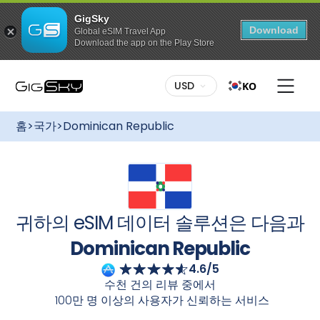
GigSky
Download
Global eSIM Travel App
Download the app on the Play Store
이 요금제를 구매하려면:
다양한 요금제:
나에게 맞는 요금제를 선택하세요. 고정 데이
USD
KO
터든 무제한 데이터든, GigSky는 다양한 요금제를 제공합니
다
Dominican Republic
국제 eSIM을 사용하면 로밍 요금
무료 글로벌 데이터 요금제
없이 간편하게 연결 상태를 유지할 수 있습니다
Dominican
최대 3GB 데이터 / 175개국 이상에서 이용
홈
>
국가
>
Dominican Republic
가능
Republic
크루즈 + 랜드 패키지에도 다양한 요금제가 있습
니다.
특정 지역으로의 무제한 데이터 요금
간편한 설정:
GigSky를 시작하는 것은 아주 간단합니다. 데
제
이터 요금제를 구매하신 후 GigSky 앱을 통해 eSIM을 받으
무제한 이용, 최대 7일간
시거나 이메일 안내에 따라 QR 코드를 이용하여 다운로드하
세요. 설치가 완료되면 빠르고 안정적이며 안정적인 인터넷
모든 요금제 최대 30% 할인
연결을 경험하실 수 있습니다
Dominican Republic
귀하의 eSIM 데이터 솔루션은 다음과
육지와 바다에서 즐길 수 있는 상시 할인 혜
유연한 활성화:
여행 계획을 미리 세우세요! 여행 전에 데이
택
터 요금제를 구매하고 eSIM을 설치하세요. 여행지에 도착해
Dominican Republic
eSIM을 켜면 자동으로 활성화됩니다. 끊김 없는 연결성을 즐
4.6/5
기세요.
카메라로 스캔하세요
수천 건의 리뷰 중에서
100만 명 이상의 사용자가 신뢰하는 서비스