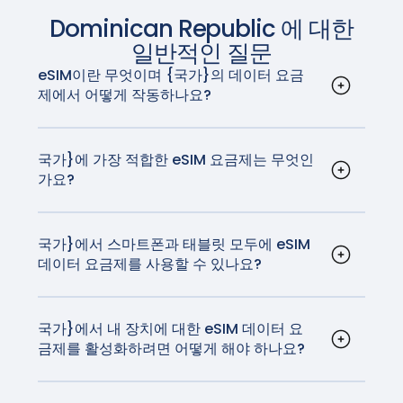
iPad Pro 13인치(M4) Wi-Fi + 셀룰러*
Fi 제외)에서 구입한 Pixel 3는 eSIM과 호환되지 않
갤럭시 노트20 / 노트20 울트라
Dominican Republic
에 대한
iPad Pro 12.9인치(3~6세대) Wi-Fi + 셀룰러
음).
갤럭시 탭 S10+/S10 울트라, 갤럭시 탭 S9/S9+/S9
iPad Pro 11인치(M4) Wi-Fi + 셀룰러*
일반적인 질문
Pixel 2, Pixel 2 XL(Google Fi 서비스로 구매한 휴
울트라, 갤럭시 탭 S9 FE/S9 FE+, 갤럭시 탭 액티브
iPad Pro 11인치(1~4세대) Wi-Fi + 셀룰러
대전화에 한함)
eSIM이란 무엇이며 {국가}의 데이터 요금
5
iPad Air 13인치(M2) Wi-Fi + 셀룰러*
제에서 어떻게 작동하나요?
iPad Air 11인치(M2) Wi-Fi + 셀룰러*
eSIM 또는 임베디드 SIM은 장치에 내장된 디지털
참고: 호주, 일본, 대만에서 구입했거나 미국 또는 캐나다 이
참고: 배송 국가에 따라 위에 나열된 단말기라도 eSIM이 지
iPad Air(3~5세대) Wi-Fi + 셀룰러
SIM 카드입니다. 이를 통해 실제 SIM 카드 없이 모바
동통신사(Sprint 및 Google Fi 제외)에서 구입한 Pixel 3는
원되지 않을 수 있습니다. 사용 중인 디바이스가 해당 지역에
iPad mini(5세대 및 6세대) Wi-Fi + 셀룰러
일 데이터 요금제를 활성화할 수 있습니다. 국가}에
국가}에 가장 적합한 eSIM 요금제는 무엇인
eSIM과 함께 작동하지 않습니다.
서 이 기능을 지원하는지 제조업체에 문의하세요.
iPad(7~10세대) Wi-Fi + 셀룰러
가요?
서는 다양한 이동 통신사에서 eSIM을 지원합니다.
GigSky는 {국가}에 가장 적합한 eSIM 요금제를 제
eSIM은 기존 SIM 카드의 모든 기능을 수행하지만,
참고: 동남아시아, 일본 및 미국 Verizon의 Pixel 3a는 eSIM
* iPad Pro(M4) Wi-Fi + 셀룰러 및 iPad Air(M2) Wi-Fi +
공합니다. GigSky는 국내 이동 통신사와 동일한 기
많은 스마트폰 사용자가 훨씬 더 쉽게 사용할 수 있
과 호환되지 않습니다.
셀룰러 모델은 eSIM으로 활성화되며 실제 SIM 카드가 없습
술을 사용하며, 현지 요금보다 훨씬 저렴한 가격으로
국가}에서 스마트폰과 태블릿 모두에 eSIM
습니다. 요즘 새로 구입하는 거의 모든 휴대폰에는
니다.
데이터 요금제를 사용할 수 있나요?
가장 빠르고 안정적인 네트워크에서 서핑을 즐길 수
eSIM 기술이 탑재되어 있습니다.
예, {국가}의 eSIM 데이터 요금제는 스마트폰, 태블
있습니다.
릿, 심지어 eSIM 기술을 지원하는 스마트워치 등 다
양한 기기에서 사용할 수 있습니다. 호환되는 전체
국가}에서 내 장치에 대한 eSIM 데이터 요
금제를 활성화하려면 어떻게 해야 하나요?
디바이스 목록은
여기에서
확인할 수 있습니다.
활성화 절차는 사용 중인 디바이스에 따라 다를 수
있지만 일반적으로 매우 간단합니다. iOS 및