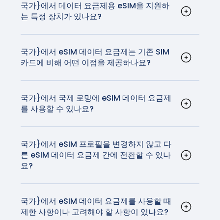
Android 활성화 지침은
여기에서
확인할 수 있습니
국가}에서 데이터 요금제용 eSIM을 지원하
는 특정 장치가 있나요?
다.
iPhone과 대부분의 Android 디바이스를 포함한 대
부분의 최신 스마트폰은 eSIM 기술을 지원합니다.
또한 일부 태블릿과 스마트워치도 호환됩니다.
국가}에서 eSIM 데이터 요금제는 기존 SIM
카드에 비해 어떤 이점을 제공하나요?
eSIM은 설치해야 하는 유심보다 더 편리합니다. 여
행 eSIM을 사용하면 유심을 설치하지 않고도 통신
사를 변경할 수 있습니다.
국가}에서 국제 로밍에 eSIM 데이터 요금제
를 사용할 수 있나요?
예, {국가}에서 eSIM 데이터 요금제를 국제 로밍에
사용할 수 있습니다. GigSky 요금제는 국내 이동통
신사가 부과하는 데이터 로밍 비용의 일부로 고품질
국가}에서 eSIM 프로필을 변경하지 않고 다
른 eSIM 데이터 요금제 간에 전환할 수 있나
의 안정적인 네트워크와 연결을 제공합니다.
요?
네, 기기 설정에서 eSIM 프로필을 업데이트하여
eSIM 데이터 요금제 간에 전환할 수 있습니다. 이 과
정은 매우 간단하며 실제 SIM 카드를 교체할 필요가
국가}에서 eSIM 데이터 요금제를 사용할 때
제한 사항이나 고려해야 할 사항이 있나요?
없습니다. 집에 돌아가기 전에 SIM 카드를 분실하지