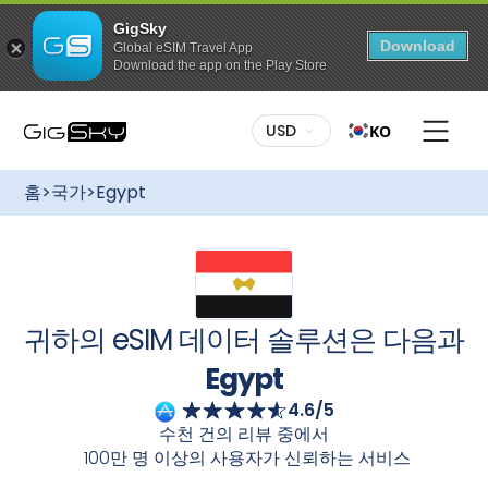
GigSky
Download
Global eSIM Travel App
Download the app on the Play Store
이 요금제를 구매하려면:
다양한 요금제:
나에게 맞는 요금제를 선택하세요. 고정 데이
USD
KO
터든 무제한 데이터든, GigSky는 다양한 요금제를 제공합니
다
Egypt
국제 eSIM을 사용하면 로밍 요금 없이 간편하게
무료 글로벌 데이터 요금제
연결 상태를 유지할 수 있습니다
Egypt
크루즈 + 랜드 패키
최대 3GB 데이터 / 175개국 이상에서 이용
홈
>
국가
>
Egypt
가능
지에도 다양한 요금제가 있습니다.
간편한 설정:
GigSky를 시작하는 것은 아주 간단합니다. 데
특정 지역으로의 무제한 데이터 요금
이터 요금제를 구매하신 후 GigSky 앱을 통해 eSIM을 받으
제
시거나 이메일 안내에 따라 QR 코드를 이용하여 다운로드하
무제한 이용, 최대 7일간
세요. 설치가 완료되면 빠르고 안정적이며 안정적인 인터넷
연결을 경험하실 수 있습니다
Egypt
모든 요금제 최대 30% 할인
유연한 활성화:
여행 계획을 미리 세우세요! 여행 전에 데이
귀하의 eSIM 데이터 솔루션은 다음과
육지와 바다에서 즐길 수 있는 상시 할인 혜
터 요금제를 구매하고 eSIM을 설치하세요. 여행지에 도착해
택
eSIM을 켜면 자동으로 활성화됩니다. 끊김 없는 연결성을 즐
Egypt
기세요.
4.6/5
카메라로 스캔하세요
수천 건의 리뷰 중에서
100만 명 이상의 사용자가 신뢰하는 서비스