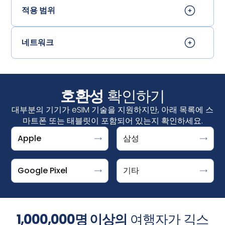
적용 범위
네트워크
호환성
확인하기
대부분의 기기가 eSIM 기술을 지원하지만, 아래 목록에 스
마트폰 또는 태블릿이 포함되어 있는지 확인하세요.
Apple
삼성
설정 > 연결 > SIM 관리자↪f_200D↩
"Download a SIM instead?"라는 메시지가 표시되면
DOOGEE V30 지원 ESIM
iPhone
↪f_200D↩에서 "eSIM 추가"가 표시되면 기기가 eSIM을 지
Google Pixel은 eSIM을 사용할 수 있는 기기입니다. 설정 >
Fairphone 4
iPhone XS, iPhone XS Max, iPhone XR 및 이후 버
원하는 것입니다.
네트워크 및 인터넷 > SIM +를 탭한 후 옵션을 선택하세요.
Honor Magic 4 Pro
Google Pixel
기타
전
갤럭시 S25/S25+/S25 울트라, 갤럭시
‍Microsoft
Surface Pro X
S24/S24+/S24 울트라, 갤럭시 S23,
픽셀 10, 10 프로, 10 프로 XL, 10 프로 폴드
Motorola Razr 2019, Razr 5G
S23FE/S23+/S23 울트라, 갤럭시 S22/S22+/S22
Pixel 9, 9a, 9 Pro, 9 Pro XL, 9 Pro Fold
참고: iPhone의 eSIM은 중국 본토에서는 제공되지 않습니
Planet Astro Slide
울트라, 갤럭시 S21/S21+/S21 울트라, 갤럭시
1,000,000명 이상의
여행자가 긱스
Pixel 8, 8a, 8 Pro
다. 홍콩 및 마카오에서는 일부 iPhone 모델에 eSIM이 제공
Planet Cosmo Communicator
S20/S20+/S20 울트라, 갤럭시 S20/S20+/S20 울