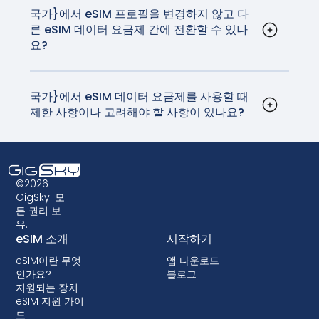
신사가 부과하는 데이터 로밍 비용의 일부로 고품질
국가}에서 eSIM 프로필을 변경하지 않고 다
른 eSIM 데이터 요금제 간에 전환할 수 있나
의 안정적인 네트워크와 연결을 제공합니다.
요?
네, 기기 설정에서 eSIM 프로필을 업데이트하여
eSIM 데이터 요금제 간에 전환할 수 있습니다. 이 과
정은 매우 간단하며 실제 SIM 카드를 교체할 필요가
국가}에서 eSIM 데이터 요금제를 사용할 때
제한 사항이나 고려해야 할 사항이 있나요?
없습니다. 집에 돌아가기 전에 SIM 카드를 분실하지
eSIM은 광범위하게 지원되지만, 사용 중인 기기가
않기를 바라며 만지작거리던 시절은 이제 지나갔습
호환되는지 확인하는 것이 중요합니다. 또한 일부 구
니다.
형 디바이스는 eSIM 기술을 지원하지 않을 수 있으
므로 eSIM 데이터 요금제를 선택하기 전에 호환성
©2026
을 확인하는 것이 중요합니다. 일부 이동통신사에서
GigSky. 모
든 권리 보
는 단말기를 잠가서 eSIM을 사용하지 못하게 할 수
유.
도 있습니다. 대부분의 국가에서는 잠금 기능이 허용
eSIM 소개
시작하기
되지 않지만, 잠금 기능이 있는 경우 대부분 후불 요
eSIM이란 무엇
앱 다운로드
금제에서 단말기 할부 구매 시 함께 제공됩니다.
인가요?
블로그
지원되는 장치
eSIM 지원 가이
드