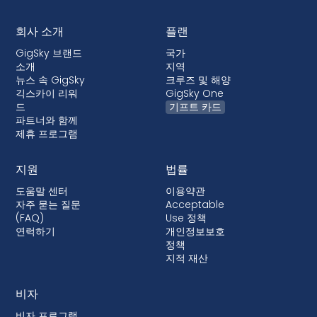
회사 소개
플랜
GigSky 브랜드
국가
소개
지역
뉴스 속 GigSky
크루즈 및 해양
긱스카이 리워
GigSky One
드
기프트 카드
파트너와 함께
제휴 프로그램
지원
법률
도움말 센터
이용약관
자주 묻는 질문
Acceptable
(FAQ)
Use 정책
연럭하기
개인정보보호
정책
지적 재산
비자
비자 프로그램