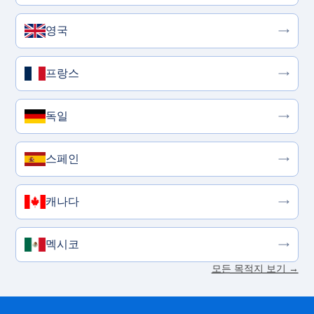
영국
프랑스
독일
스페인
캐나다
멕시코
모든 목적지 보기 →