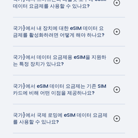
과 호환되지 않습니다.
셀룰러 모델은 eSIM으로 활성화되며 실제 SIM 카드가 없습
데이터 요금제를 사용할 수 있나요?
가장 빠르고 안정적인 네트워크에서 서핑을 즐길 수
eSIM 기술이 탑재되어 있습니다.
예, {국가}의 eSIM 데이터 요금제는 스마트폰, 태블
니다.
있습니다.
릿, 심지어 eSIM 기술을 지원하는 스마트워치 등 다
양한 기기에서 사용할 수 있습니다. 호환되는 전체
국가}에서 내 장치에 대한 eSIM 데이터 요
금제를 활성화하려면 어떻게 해야 하나요?
디바이스 목록은
여기에서
확인할 수 있습니다.
활성화 절차는 사용 중인 디바이스에 따라 다를 수
있지만 일반적으로 매우 간단합니다. iOS 및
Android 활성화 지침은
여기에서
확인할 수 있습니
국가}에서 데이터 요금제용 eSIM을 지원하
는 특정 장치가 있나요?
다.
iPhone과 대부분의 Android 디바이스를 포함한 대
부분의 최신 스마트폰은 eSIM 기술을 지원합니다.
또한 일부 태블릿과 스마트워치도 호환됩니다.
국가}에서 eSIM 데이터 요금제는 기존 SIM
카드에 비해 어떤 이점을 제공하나요?
eSIM은 설치해야 하는 유심보다 더 편리합니다. 여
행 eSIM을 사용하면 유심을 설치하지 않고도 통신
사를 변경할 수 있습니다.
국가}에서 국제 로밍에 eSIM 데이터 요금제
를 사용할 수 있나요?
예, {국가}에서 eSIM 데이터 요금제를 국제 로밍에
사용할 수 있습니다. GigSky 요금제는 국내 이동통