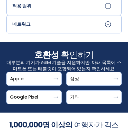
적용 범위
네트워크
호환성
확인하기
대부분의 기기가 eSIM 기술을 지원하지만, 아래 목록에 스
마트폰 또는 태블릿이 포함되어 있는지 확인하세요.
Apple
삼성
설정 > 연결 > SIM 관리자↪f_200D↩
"Download a SIM instead?"라는 메시지가 표시되면
DOOGEE V30 지원 ESIM
iPhone
↪f_200D↩에서 "eSIM 추가"가 표시되면 기기가 eSIM을 지
Google Pixel은 eSIM을 사용할 수 있는 기기입니다. 설정 >
Fairphone 4
iPhone XS, iPhone XS Max, iPhone XR 및 이후 버
원하는 것입니다.
네트워크 및 인터넷 > SIM +를 탭한 후 옵션을 선택하세요.
Honor Magic 4 Pro
Google Pixel
기타
전
갤럭시 S25/S25+/S25 울트라, 갤럭시
‍Microsoft
Surface Pro X
S24/S24+/S24 울트라, 갤럭시 S23,
픽셀 10, 10 프로, 10 프로 XL, 10 프로 폴드
Motorola Razr 2019, Razr 5G
S23FE/S23+/S23 울트라, 갤럭시 S22/S22+/S22
Pixel 9, 9a, 9 Pro, 9 Pro XL, 9 Pro Fold
참고: iPhone의 eSIM은 중국 본토에서는 제공되지 않습니
Planet Astro Slide
울트라, 갤럭시 S21/S21+/S21 울트라, 갤럭시
1,000,000명 이상의
여행자가 긱스
Pixel 8, 8a, 8 Pro
다. 홍콩 및 마카오에서는 일부 iPhone 모델에 eSIM이 제공
Planet Cosmo Communicator
S20/S20+/S20 울트라, 갤럭시 S20/S20+/S20 울