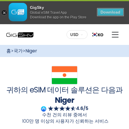
GigSky
Download
Global eSIM Travel App
Download the app on the Play Store
이 요금제를 구매하려면:
다양한 요금제:
나에게 맞는 요금제를 선택하세요. 고정 데이
USD
KO
터든 무제한 데이터든, GigSky는 다양한 요금제를 제공합니
다
Niger
국제 eSIM을 사용하면 로밍 요금 없이 간편하게 연
무료 글로벌 데이터 요금제
결 상태를 유지할 수 있습니다
Niger
크루즈 + 랜드 패키지
최대 3GB 데이터 / 175개국 이상에서 이용
홈
>
국가
>
Niger
가능
에도 다양한 요금제가 있습니다.
간편한 설정:
GigSky를 시작하는 것은 아주 간단합니다. 데
특정 지역으로의 무제한 데이터 요금
이터 요금제를 구매하신 후 GigSky 앱을 통해 eSIM을 받으
제
시거나 이메일 안내에 따라 QR 코드를 이용하여 다운로드하
무제한 이용, 최대 7일간
세요. 설치가 완료되면 빠르고 안정적이며 안정적인 인터넷
연결을 경험하실 수 있습니다
Niger
모든 요금제 최대 30% 할인
유연한 활성화:
여행 계획을 미리 세우세요! 여행 전에 데이
귀하의 eSIM 데이터 솔루션은 다음과
육지와 바다에서 즐길 수 있는 상시 할인 혜
터 요금제를 구매하고 eSIM을 설치하세요. 여행지에 도착해
택
eSIM을 켜면 자동으로 활성화됩니다. 끊김 없는 연결성을 즐
Niger
기세요.
4.6/5
카메라로 스캔하세요
수천 건의 리뷰 중에서
100만 명 이상의 사용자가 신뢰하는 서비스