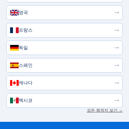
영국
프랑스
독일
스페인
캐나다
멕시코
모든 목적지 보기 →