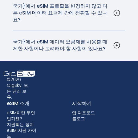
신사가 부과하는 데이터 로밍 비용의 일부로 고품질
국가}에서 eSIM 프로필을 변경하지 않고 다
른 eSIM 데이터 요금제 간에 전환할 수 있나
의 안정적인 네트워크와 연결을 제공합니다.
요?
네, 기기 설정에서 eSIM 프로필을 업데이트하여
eSIM 데이터 요금제 간에 전환할 수 있습니다. 이 과
정은 매우 간단하며 실제 SIM 카드를 교체할 필요가
국가}에서 eSIM 데이터 요금제를 사용할 때
제한 사항이나 고려해야 할 사항이 있나요?
없습니다. 집에 돌아가기 전에 SIM 카드를 분실하지
eSIM은 광범위하게 지원되지만, 사용 중인 기기가
않기를 바라며 만지작거리던 시절은 이제 지나갔습
호환되는지 확인하는 것이 중요합니다. 또한 일부 구
니다.
형 디바이스는 eSIM 기술을 지원하지 않을 수 있으
므로 eSIM 데이터 요금제를 선택하기 전에 호환성
©2026
을 확인하는 것이 중요합니다. 일부 이동통신사에서
GigSky. 모
든 권리 보
는 단말기를 잠가서 eSIM을 사용하지 못하게 할 수
유.
도 있습니다. 대부분의 국가에서는 잠금 기능이 허용
eSIM 소개
시작하기
되지 않지만, 잠금 기능이 있는 경우 대부분 후불 요
eSIM이란 무엇
앱 다운로드
금제에서 단말기 할부 구매 시 함께 제공됩니다.
인가요?
블로그
지원되는 장치
eSIM 지원 가이
드