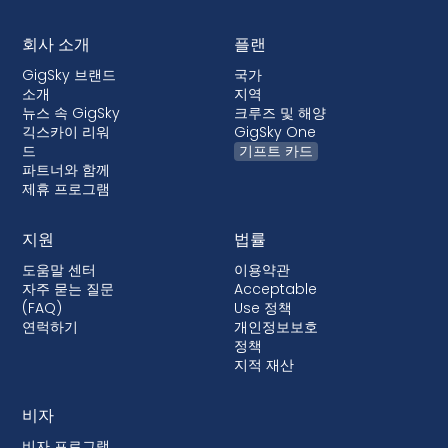
회사 소개
플랜
GigSky 브랜드
국가
소개
지역
뉴스 속 GigSky
크루즈 및 해양
긱스카이 리워
GigSky One
드
기프트 카드
파트너와 함께
제휴 프로그램
지원
법률
도움말 센터
이용약관
자주 묻는 질문
Acceptable
(FAQ)
Use 정책
연럭하기
개인정보보호
정책
지적 재산
비자
비자 프로그램