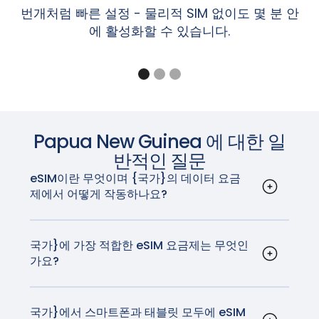
갤럭시 Z 폴드7 / 플립7, 갤럭시 Z 폴드6 / 플립6,
번개처럼 빠른 설정 - 물리적 SIM 없이도 몇 분 안
Pixel 6, 6a, 6 Pro
Sharp Aquos Sense6s, Aquos Wish
갤럭시 Z 폴드5 / Z 플립5, 갤럭시 Z 폴드4 / 플립
에 활성화할 수 있습니다.
Pixel 5, 5a
참고: 설정 > 일반 > 정보 화면의 '이동 통신사 잠금' 섹션에
Sony Xperia 1 IV, Xperia 10 III Lite, Xperia 10 IV
4, 갤럭시 Z 폴드3 / 플립3, 갤럭시 Z 폴드2, 갤럭시
Pixel 4, 4a, 4 XL
"SIM 제한 없음"이라고 표시되면 iPhone의 잠금이 해제된
‍샤오미
MI 12T 프로
Z 플립 5G, 갤럭시 Z 플립, 갤럭시 폴드, 갤럭시 폴
Pixel 3a, 3a XL(동남아시아, 일본 및 미국 Verizon
것입니다.
드
의 Pixel 3a는 eSIM과 호환되지 않습니다.)
갤럭시 A56 5G, A55(모든 지역), A54(유럽, 북미,
Pixel 3, Pixel 3 XL(호주, 일본, 대만에서 구입했거나
iPad
한국, 일본만 해당), A36 5G, A35(유럽, 북미, 한국
미국 또는 캐나다 이동통신사(Sprint 및 Google
만 해당), Xcover7(모든 지역)
iPad Pro 13인치(M4) Wi-Fi + 셀룰러*
Fi 제외)에서 구입한 Pixel 3는 eSIM과 호환되지 않
갤럭시 노트20 / 노트20 울트라
Papua New Guinea
에 대한 일
iPad Pro 12.9인치(3~6세대) Wi-Fi + 셀룰러
음).
갤럭시 탭 S10+/S10 울트라, 갤럭시 탭 S9/S9+/S9
iPad Pro 11인치(M4) Wi-Fi + 셀룰러*
반적인 질문
Pixel 2, Pixel 2 XL(Google Fi 서비스로 구매한 휴
울트라, 갤럭시 탭 S9 FE/S9 FE+, 갤럭시 탭 액티브
iPad Pro 11인치(1~4세대) Wi-Fi + 셀룰러
대전화에 한함)
eSIM이란 무엇이며 {국가}의 데이터 요금
5
iPad Air 13인치(M2) Wi-Fi + 셀룰러*
제에서 어떻게 작동하나요?
iPad Air 11인치(M2) Wi-Fi + 셀룰러*
eSIM 또는 임베디드 SIM은 장치에 내장된 디지털
참고: 호주, 일본, 대만에서 구입했거나 미국 또는 캐나다 이
참고: 배송 국가에 따라 위에 나열된 단말기라도 eSIM이 지
iPad Air(3~5세대) Wi-Fi + 셀룰러
SIM 카드입니다. 이를 통해 실제 SIM 카드 없이 모바
동통신사(Sprint 및 Google Fi 제외)에서 구입한 Pixel 3는
원되지 않을 수 있습니다. 사용 중인 디바이스가 해당 지역에
iPad mini(5세대 및 6세대) Wi-Fi + 셀룰러
일 데이터 요금제를 활성화할 수 있습니다. 국가}에
국가}에 가장 적합한 eSIM 요금제는 무엇인
eSIM과 함께 작동하지 않습니다.
서 이 기능을 지원하는지 제조업체에 문의하세요.
iPad(7~10세대) Wi-Fi + 셀룰러
가요?
서는 다양한 이동 통신사에서 eSIM을 지원합니다.
GigSky는 {국가}에 가장 적합한 eSIM 요금제를 제
eSIM은 기존 SIM 카드의 모든 기능을 수행하지만,
참고: 동남아시아, 일본 및 미국 Verizon의 Pixel 3a는 eSIM
* iPad Pro(M4) Wi-Fi + 셀룰러 및 iPad Air(M2) Wi-Fi +
공합니다. GigSky는 국내 이동 통신사와 동일한 기
많은 스마트폰 사용자가 훨씬 더 쉽게 사용할 수 있
과 호환되지 않습니다.
셀룰러 모델은 eSIM으로 활성화되며 실제 SIM 카드가 없습
술을 사용하며, 현지 요금보다 훨씬 저렴한 가격으로
국가}에서 스마트폰과 태블릿 모두에 eSIM
습니다. 요즘 새로 구입하는 거의 모든 휴대폰에는