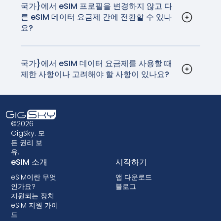
신사가 부과하는 데이터 로밍 비용의 일부로 고품질
국가}에서 eSIM 프로필을 변경하지 않고 다
른 eSIM 데이터 요금제 간에 전환할 수 있나
의 안정적인 네트워크와 연결을 제공합니다.
요?
네, 기기 설정에서 eSIM 프로필을 업데이트하여
eSIM 데이터 요금제 간에 전환할 수 있습니다. 이 과
정은 매우 간단하며 실제 SIM 카드를 교체할 필요가
국가}에서 eSIM 데이터 요금제를 사용할 때
제한 사항이나 고려해야 할 사항이 있나요?
없습니다. 집에 돌아가기 전에 SIM 카드를 분실하지
eSIM은 광범위하게 지원되지만, 사용 중인 기기가
않기를 바라며 만지작거리던 시절은 이제 지나갔습
호환되는지 확인하는 것이 중요합니다. 또한 일부 구
니다.
형 디바이스는 eSIM 기술을 지원하지 않을 수 있으
므로 eSIM 데이터 요금제를 선택하기 전에 호환성
©2026
을 확인하는 것이 중요합니다. 일부 이동통신사에서
GigSky. 모
든 권리 보
는 단말기를 잠가서 eSIM을 사용하지 못하게 할 수
유.
도 있습니다. 대부분의 국가에서는 잠금 기능이 허용
eSIM 소개
시작하기
되지 않지만, 잠금 기능이 있는 경우 대부분 후불 요
eSIM이란 무엇
앱 다운로드
금제에서 단말기 할부 구매 시 함께 제공됩니다.
인가요?
블로그
지원되는 장치
eSIM 지원 가이
드