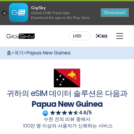
GigSky
Download
Global eSIM Travel App
Download the app on the Play Store
이 요금제를 구매하려면:
다양한 요금제:
나에게 맞는 요금제를 선택하세요. 고정 데이
USD
KO
터든 무제한 데이터든, GigSky는 다양한 요금제를 제공합니
다
Papua New Guinea
국제 eSIM을 사용하면 로밍 요금
무료 글로벌 데이터 요금제
없이 간편하게 연결 상태를 유지할 수 있습니다
Papua New
최대 3GB 데이터 / 175개국 이상에서 이용
홈
>
국가
>
Papua New Guinea
가능
Guinea
크루즈 + 랜드 패키지에도 다양한 요금제가 있습니
다.
특정 지역으로의 무제한 데이터 요금
간편한 설정:
GigSky를 시작하는 것은 아주 간단합니다. 데
제
이터 요금제를 구매하신 후 GigSky 앱을 통해 eSIM을 받으
무제한 이용, 최대 7일간
시거나 이메일 안내에 따라 QR 코드를 이용하여 다운로드하
세요. 설치가 완료되면 빠르고 안정적이며 안정적인 인터넷
모든 요금제 최대 30% 할인
연결을 경험하실 수 있습니다
Papua New Guinea
귀하의 eSIM 데이터 솔루션은 다음과
육지와 바다에서 즐길 수 있는 상시 할인 혜
유연한 활성화:
여행 계획을 미리 세우세요! 여행 전에 데이
택
터 요금제를 구매하고 eSIM을 설치하세요. 여행지에 도착해
Papua New Guinea
eSIM을 켜면 자동으로 활성화됩니다. 끊김 없는 연결성을 즐
4.6/5
기세요.
카메라로 스캔하세요
수천 건의 리뷰 중에서
100만 명 이상의 사용자가 신뢰하는 서비스