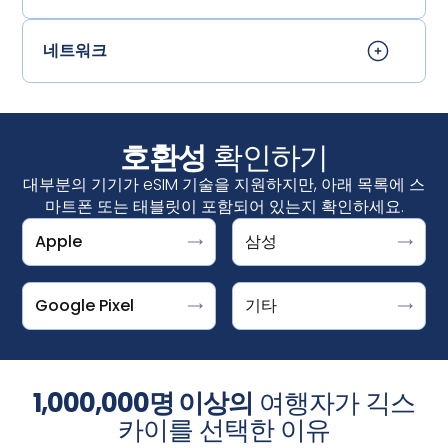
네트워크
호환성
확인하기
대부분의 기기가 eSIM 기술을 지원하지만, 아래 목록에 스
마트폰 또는 태블릿이 포함되어 있는지 확인하세요.
Apple
삼성
설정 > 연결 > SIM 관리자↪f_200D↩
"Download a SIM instead?"라는 메시지가 표시되면
DOOGEE V30 지원 ESIM
iPhone
↪f_200D↩에서 "eSIM 추가"가 표시되면 기기가 eSIM을 지
Google Pixel은 eSIM을 사용할 수 있는 기기입니다. 설정 >
Fairphone 4
iPhone XS, iPhone XS Max, iPhone XR 및 이후 버
원하는 것입니다.
네트워크 및 인터넷 > SIM +를 탭한 후 옵션을 선택하세요.
Honor Magic 4 Pro
Google Pixel
기타
전
갤럭시 S25/S25+/S25 울트라, 갤럭시
‍Microsoft
Surface Pro X
S24/S24+/S24 울트라, 갤럭시 S23,
픽셀 10, 10 프로, 10 프로 XL, 10 프로 폴드
Motorola Razr 2019, Razr 5G
S23FE/S23+/S23 울트라, 갤럭시 S22/S22+/S22
Pixel 9, 9a, 9 Pro, 9 Pro XL, 9 Pro Fold
참고: iPhone의 eSIM은 중국 본토에서는 제공되지 않습니
Planet Astro Slide
울트라, 갤럭시 S21/S21+/S21 울트라, 갤럭시
1,000,000명 이상의
여행자가 긱스
Pixel 8, 8a, 8 Pro
다. 홍콩 및 마카오에서는 일부 iPhone 모델에 eSIM이 제공
Planet Cosmo Communicator
S20/S20+/S20 울트라, 갤럭시 S20/S20+/S20 울
Pixel 7, 7a, 7 Pro
됩니다.
설정 > 셀룰러
화면에서 '
eSIM 추가
' 옵션이 표시되
카이를 선택한 이유
Planet Gemini PDA - 4G+WiFi
트라
Pixel Fold
면 iPhone이 eSIM을 지원하는 것입니다.
Rakuten Mini, 빅, 빅-S, 핸드, 핸드 5G