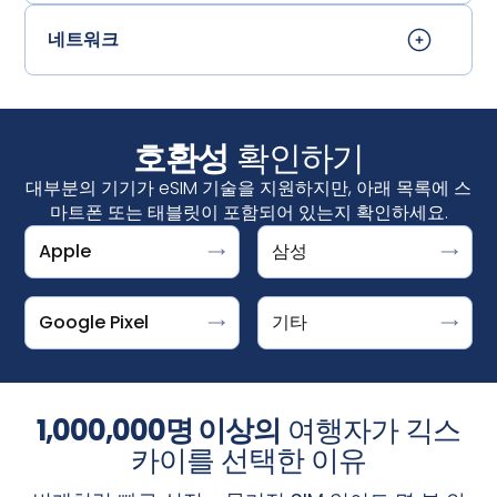
네트워크
호환성
확인하기
대부분의 기기가 eSIM 기술을 지원하지만, 아래 목록에 스
마트폰 또는 태블릿이 포함되어 있는지 확인하세요.
Apple
삼성
설정 > 연결 > SIM 관리자↪f_200D↩
"Download a SIM instead?"라는 메시지가 표시되면
DOOGEE V30 지원 ESIM
iPhone
↪f_200D↩에서 "eSIM 추가"가 표시되면 기기가 eSIM을 지
Google Pixel은 eSIM을 사용할 수 있는 기기입니다. 설정 >
Fairphone 4
iPhone XS, iPhone XS Max, iPhone XR 및 이후 버
원하는 것입니다.
네트워크 및 인터넷 > SIM +를 탭한 후 옵션을 선택하세요.
Honor Magic 4 Pro
Google Pixel
기타
전
갤럭시 S25/S25+/S25 울트라, 갤럭시
‍Microsoft
Surface Pro X
S24/S24+/S24 울트라, 갤럭시 S23,
픽셀 10, 10 프로, 10 프로 XL, 10 프로 폴드
Motorola Razr 2019, Razr 5G
S23FE/S23+/S23 울트라, 갤럭시 S22/S22+/S22
Pixel 9, 9a, 9 Pro, 9 Pro XL, 9 Pro Fold
참고: iPhone의 eSIM은 중국 본토에서는 제공되지 않습니
Planet Astro Slide
울트라, 갤럭시 S21/S21+/S21 울트라, 갤럭시
1,000,000명 이상의
여행자가 긱스
Pixel 8, 8a, 8 Pro
다. 홍콩 및 마카오에서는 일부 iPhone 모델에 eSIM이 제공
Planet Cosmo Communicator
S20/S20+/S20 울트라, 갤럭시 S20/S20+/S20 울
Pixel 7, 7a, 7 Pro
됩니다.
설정 > 셀룰러
화면에서 '
eSIM 추가
' 옵션이 표시되
카이를 선택한 이유
Planet Gemini PDA - 4G+WiFi
트라
Pixel Fold
면 iPhone이 eSIM을 지원하는 것입니다.
Rakuten Mini, 빅, 빅-S, 핸드, 핸드 5G
갤럭시 Z 폴드7 / 플립7, 갤럭시 Z 폴드6 / 플립6,