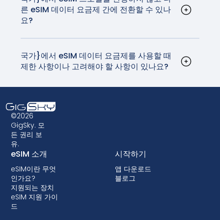
른 eSIM 데이터 요금제 간에 전환할 수 있나
의 안정적인 네트워크와 연결을 제공합니다.
요?
네, 기기 설정에서 eSIM 프로필을 업데이트하여
eSIM 데이터 요금제 간에 전환할 수 있습니다. 이 과
정은 매우 간단하며 실제 SIM 카드를 교체할 필요가
국가}에서 eSIM 데이터 요금제를 사용할 때
제한 사항이나 고려해야 할 사항이 있나요?
없습니다. 집에 돌아가기 전에 SIM 카드를 분실하지
eSIM은 광범위하게 지원되지만, 사용 중인 기기가
않기를 바라며 만지작거리던 시절은 이제 지나갔습
호환되는지 확인하는 것이 중요합니다. 또한 일부 구
니다.
형 디바이스는 eSIM 기술을 지원하지 않을 수 있으
므로 eSIM 데이터 요금제를 선택하기 전에 호환성
©2026
을 확인하는 것이 중요합니다. 일부 이동통신사에서
GigSky. 모
든 권리 보
는 단말기를 잠가서 eSIM을 사용하지 못하게 할 수
유.
도 있습니다. 대부분의 국가에서는 잠금 기능이 허용
eSIM 소개
시작하기
되지 않지만, 잠금 기능이 있는 경우 대부분 후불 요
eSIM이란 무엇
앱 다운로드
금제에서 단말기 할부 구매 시 함께 제공됩니다.
인가요?
블로그
지원되는 장치
eSIM 지원 가이
드