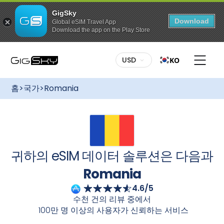
GigSky
Download
Global eSIM Travel App
Download the app on the Play Store
이 요금제를 구매하려면:
다양한 요금제:
나에게 맞는 요금제를 선택하세요. 고정 데이
USD
KO
터든 무제한 데이터든, GigSky는 다양한 요금제를 제공합니
다
Romania
국제 eSIM을 사용하면 로밍 요금 없이 간편하
무료 글로벌 데이터 요금제
게 연결 상태를 유지할 수 있습니다
Romania
크루즈 + 랜
최대 3GB 데이터 / 175개국 이상에서 이용
홈
>
국가
>
Romania
가능
드 패키지에도 다양한 요금제가 있습니다.
간편한 설정:
GigSky를 시작하는 것은 아주 간단합니다. 데
특정 지역으로의 무제한 데이터 요금
이터 요금제를 구매하신 후 GigSky 앱을 통해 eSIM을 받으
제
시거나 이메일 안내에 따라 QR 코드를 이용하여 다운로드하
무제한 이용, 최대 7일간
세요. 설치가 완료되면 빠르고 안정적이며 안정적인 인터넷
연결을 경험하실 수 있습니다
Romania
모든 요금제 최대 30% 할인
유연한 활성화:
여행 계획을 미리 세우세요! 여행 전에 데이
귀하의 eSIM 데이터 솔루션은 다음과
육지와 바다에서 즐길 수 있는 상시 할인 혜
터 요금제를 구매하고 eSIM을 설치하세요. 여행지에 도착해
택
eSIM을 켜면 자동으로 활성화됩니다. 끊김 없는 연결성을 즐
Romania
기세요.
4.6/5
카메라로 스캔하세요
수천 건의 리뷰 중에서
100만 명 이상의 사용자가 신뢰하는 서비스