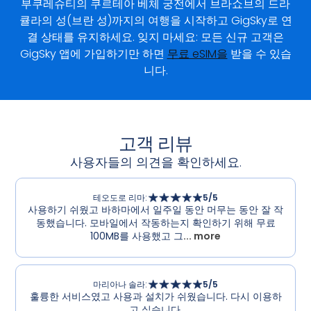
부쿠레슈티의 쿠르테아 베체 궁전에서 브라쇼브의 드라
큘라의 성(브란 성)까지의 여행을 시작하고 GigSky로 연
결 상태를 유지하세요. 잊지 마세요: 모든 신규 고객은
GigSky 앱에 가입하기만 하면
무료 eSIM을
받을 수 있습
니다.
고객 리뷰
사용자들의 의견을 확인하세요.
테오도로 리마
:
5
/5
사용하기 쉬웠고 바하마에서 일주일 동안 머무는 동안 잘 작
동했습니다. 모바일에서 작동하는지 확인하기 위해 무료
100MB를 사용했고 그
... more
마리아나 솔라
:
5
/5
훌륭한 서비스였고 사용과 설치가 쉬웠습니다. 다시 이용하
고 싶습니다.