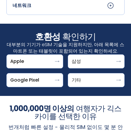
네트워크
호환성
확인하기
대부분의 기기가 eSIM 기술을 지원하지만, 아래 목록에 스
마트폰 또는 태블릿이 포함되어 있는지 확인하세요.
Apple
삼성
설정 > 연결 > SIM 관리자↪f_200D↩
"Download a SIM instead?"라는 메시지가 표시되면
DOOGEE V30 지원 ESIM
iPhone
↪f_200D↩에서 "eSIM 추가"가 표시되면 기기가 eSIM을 지
Google Pixel은 eSIM을 사용할 수 있는 기기입니다. 설정 >
Fairphone 4
iPhone XS, iPhone XS Max, iPhone XR 및 이후 버
원하는 것입니다.
네트워크 및 인터넷 > SIM +를 탭한 후 옵션을 선택하세요.
Honor Magic 4 Pro
Google Pixel
기타
전
갤럭시 S25/S25+/S25 울트라, 갤럭시
‍Microsoft
Surface Pro X
S24/S24+/S24 울트라, 갤럭시 S23,
픽셀 10, 10 프로, 10 프로 XL, 10 프로 폴드
Motorola Razr 2019, Razr 5G
S23FE/S23+/S23 울트라, 갤럭시 S22/S22+/S22
Pixel 9, 9a, 9 Pro, 9 Pro XL, 9 Pro Fold
참고: iPhone의 eSIM은 중국 본토에서는 제공되지 않습니
Planet Astro Slide
울트라, 갤럭시 S21/S21+/S21 울트라, 갤럭시
1,000,000명 이상의
여행자가 긱스
Pixel 8, 8a, 8 Pro
다. 홍콩 및 마카오에서는 일부 iPhone 모델에 eSIM이 제공
Planet Cosmo Communicator
S20/S20+/S20 울트라, 갤럭시 S20/S20+/S20 울
Pixel 7, 7a, 7 Pro
됩니다.
설정 > 셀룰러
화면에서 '
eSIM 추가
' 옵션이 표시되
카이를 선택한 이유
Planet Gemini PDA - 4G+WiFi
트라
Pixel Fold
면 iPhone이 eSIM을 지원하는 것입니다.
Rakuten Mini, 빅, 빅-S, 핸드, 핸드 5G
갤럭시 Z 폴드7 / 플립7, 갤럭시 Z 폴드6 / 플립6,
번개처럼 빠른 설정 - 물리적 SIM 없이도 몇 분 안
Pixel 6, 6a, 6 Pro
Sharp Aquos Sense6s, Aquos Wish