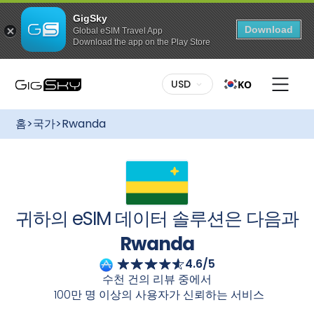
GigSky
Download
Global eSIM Travel App
Download the app on the Play Store
이 요금제를 구매하려면:
다양한 요금제:
나에게 맞는 요금제를 선택하세요. 고정 데이
USD
KO
터든 무제한 데이터든, GigSky는 다양한 요금제를 제공합니
다
Rwanda
국제 eSIM을 사용하면 로밍 요금 없이 간편하게
무료 글로벌 데이터 요금제
연결 상태를 유지할 수 있습니다
Rwanda
크루즈 + 랜드 패
최대 3GB 데이터 / 175개국 이상에서 이용
홈
>
국가
>
Rwanda
가능
키지에도 다양한 요금제가 있습니다.
간편한 설정:
GigSky를 시작하는 것은 아주 간단합니다. 데
특정 지역으로의 무제한 데이터 요금
이터 요금제를 구매하신 후 GigSky 앱을 통해 eSIM을 받으
제
시거나 이메일 안내에 따라 QR 코드를 이용하여 다운로드하
무제한 이용, 최대 7일간
세요. 설치가 완료되면 빠르고 안정적이며 안정적인 인터넷
연결을 경험하실 수 있습니다
Rwanda
모든 요금제 최대 30% 할인
유연한 활성화:
여행 계획을 미리 세우세요! 여행 전에 데이
귀하의 eSIM 데이터 솔루션은 다음과
육지와 바다에서 즐길 수 있는 상시 할인 혜
터 요금제를 구매하고 eSIM을 설치하세요. 여행지에 도착해
택
eSIM을 켜면 자동으로 활성화됩니다. 끊김 없는 연결성을 즐
Rwanda
기세요.
4.6/5
카메라로 스캔하세요
수천 건의 리뷰 중에서
100만 명 이상의 사용자가 신뢰하는 서비스