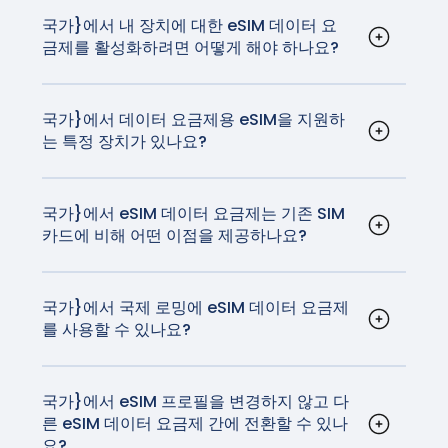
릿, 심지어 eSIM 기술을 지원하는 스마트워치 등 다
양한 기기에서 사용할 수 있습니다. 호환되는 전체
국가}에서 내 장치에 대한 eSIM 데이터 요
금제를 활성화하려면 어떻게 해야 하나요?
디바이스 목록은
여기에서
확인할 수 있습니다.
활성화 절차는 사용 중인 디바이스에 따라 다를 수
있지만 일반적으로 매우 간단합니다. iOS 및
Android 활성화 지침은
여기에서
확인할 수 있습니
국가}에서 데이터 요금제용 eSIM을 지원하
는 특정 장치가 있나요?
다.
iPhone과 대부분의 Android 디바이스를 포함한 대
부분의 최신 스마트폰은 eSIM 기술을 지원합니다.
또한 일부 태블릿과 스마트워치도 호환됩니다.
국가}에서 eSIM 데이터 요금제는 기존 SIM
카드에 비해 어떤 이점을 제공하나요?
eSIM은 설치해야 하는 유심보다 더 편리합니다. 여
행 eSIM을 사용하면 유심을 설치하지 않고도 통신
사를 변경할 수 있습니다.
국가}에서 국제 로밍에 eSIM 데이터 요금제
를 사용할 수 있나요?
예, {국가}에서 eSIM 데이터 요금제를 국제 로밍에
사용할 수 있습니다. GigSky 요금제는 국내 이동통
신사가 부과하는 데이터 로밍 비용의 일부로 고품질
국가}에서 eSIM 프로필을 변경하지 않고 다
른 eSIM 데이터 요금제 간에 전환할 수 있나
의 안정적인 네트워크와 연결을 제공합니다.
요?