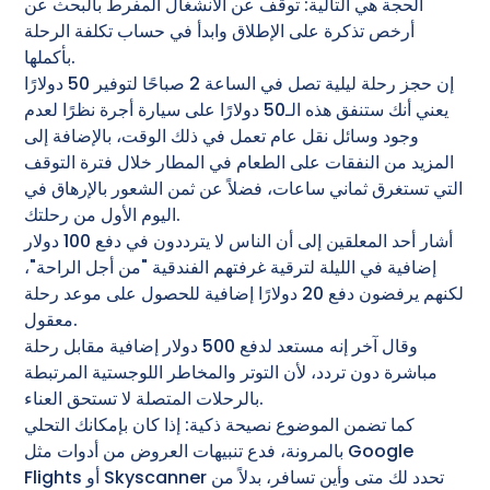
الحجة هي التالية: توقف عن الانشغال المفرط بالبحث عن
أرخص تذكرة على الإطلاق وابدأ في حساب تكلفة الرحلة
بأكملها.
إن حجز رحلة ليلية تصل في الساعة 2 صباحًا لتوفير 50 دولارًا
يعني أنك ستنفق هذه الـ50 دولارًا على سيارة أجرة نظرًا لعدم
وجود وسائل نقل عام تعمل في ذلك الوقت، بالإضافة إلى
المزيد من النفقات على الطعام في المطار خلال فترة التوقف
التي تستغرق ثماني ساعات، فضلاً عن ثمن الشعور بالإرهاق في
اليوم الأول من رحلتك.
أشار أحد المعلقين إلى أن الناس لا يترددون في دفع 100 دولار
إضافية في الليلة لترقية غرفتهم الفندقية "من أجل الراحة"،
لكنهم يرفضون دفع 20 دولارًا إضافية للحصول على موعد رحلة
معقول.
وقال آخر إنه مستعد لدفع 500 دولار إضافية مقابل رحلة
مباشرة دون تردد، لأن التوتر والمخاطر اللوجستية المرتبطة
بالرحلات المتصلة لا تستحق العناء.
كما تضمن الموضوع نصيحة ذكية: إذا كان بإمكانك التحلي
بالمرونة، فدع تنبيهات العروض من أدوات مثل Google
Flights أو Skyscanner تحدد لك متى وأين تسافر، بدلاً من