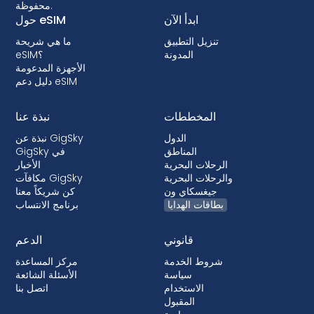
محفوظة.
ابدأ الآن
حول eSIM
تنزيل التطبيق
ما هي شريحة
المدونة
eSIM؟
الأجهزة المدعومة
دليل دعم eSIM
المخططات
نبذة عنا
الدول
نبذة عن GigSky
المناطق
GigSky في
الرحلات البحرية
الأخبار
والرحلات البحرية
مكافآت GigSky
جيغسكاي ون
كن شريكاً معنا
بطاقات الهدايا
برنامج الانتساب
قانوني
الدعم
شروط الخدمة
مركز المساعدة
سياسة
الأسئلة الشائعة
الاستخدام
اتصل بنا
المقبول