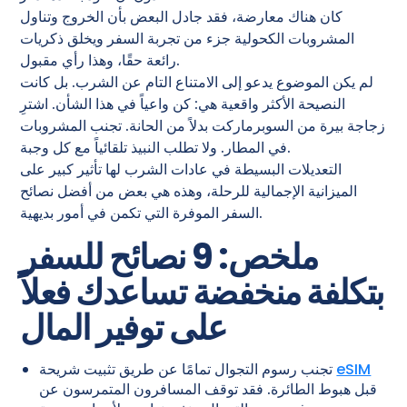
كان هناك معارضة، فقد جادل البعض بأن الخروج وتناول
المشروبات الكحولية جزء من تجربة السفر ويخلق ذكريات
رائعة حقًا، وهذا رأي مقبول.
لم يكن الموضوع يدعو إلى الامتناع التام عن الشرب. بل كانت
النصيحة الأكثر واقعية هي: كن واعياً في هذا الشأن. اشترِ
زجاجة بيرة من السوبرماركت بدلاً من الحانة. تجنب المشروبات
في المطار. ولا تطلب النبيذ تلقائياً مع كل وجبة.
التعديلات البسيطة في عادات الشرب لها تأثير كبير على
الميزانية الإجمالية للرحلة، وهذه هي بعض من أفضل نصائح
السفر الموفرة التي تكمن في أمور بديهية.
ملخص: 9 نصائح للسفر
بتكلفة منخفضة تساعدك فعلاً
على توفير المال
eSIM
تجنب رسوم التجوال تمامًا عن طريق تثبيت شريحة
قبل هبوط الطائرة. فقد توقف المسافرون المتمرسون عن