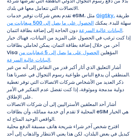
بدلاً من دفع رسوم التجوال الدولي الباهظة التي تفرضها شركة
الاتصالات التي تتعامل معها في بلدك.
طريقة
GigSky،
تقدم بعض شركات توفير خدمات eSIM، مثل
سهلة للبدء. يمكنك
الحصول على ما يصل إلى 500 ميغابايت من
دون الحاجة إلى إضافة بطاقة ائتمان.
البيانات عالية السرعة
إذا كنت ترغب في الحصول على المزيد من البيانات، فهناك خيار
آخر. من خلال إضافة بطاقة ائتمان، يمكن لحاملي بطاقات
Visa المؤهلين
الحصول على ما يصل إلى 5 غيغابايت من
.
البيانات عالية السرعة
أشار التعليق الذي أثار أكبر قدر من النقاش إلى أنه من غير
المنطقي أن يدفع الناس طواعية رسوم التجوال في عصرنا هذا.
ذكر العديد من الأشخاص شركات الاتصالات التي توفر تغطية
دولية مدمجة وموثوقة، إذا كنت تفضل عدم التفكير في الأمر
على الإطلاق.
أشار أحد المعلقين الأستراليين إلى أن شركات الاتصالات
المحلية لا تقدم أي خدمة مماثلة، وأن بطاقات eSIM هي الخيار
الواقعي الوحيد المتاح له.
اقترح شخص آخر شراء شريحة هاتف مسبقة الدفع محلية
كبديل في بعض البلدان، لكن هذا يعني الانتظار والذهاب إلى أحد