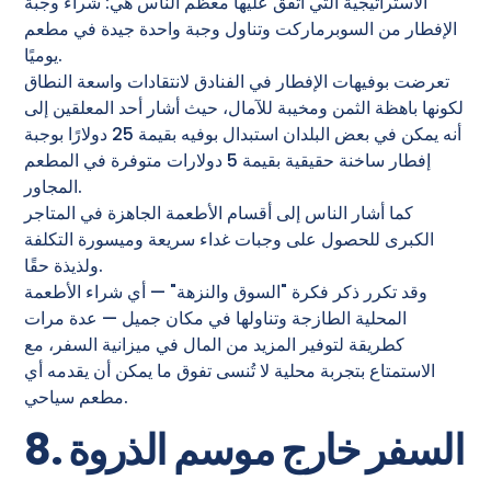
الاستراتيجية التي اتفق عليها معظم الناس هي: شراء وجبة
الإفطار من السوبرماركت وتناول وجبة واحدة جيدة في مطعم
يوميًا.
تعرضت بوفيهات الإفطار في الفنادق لانتقادات واسعة النطاق
لكونها باهظة الثمن ومخيبة للآمال، حيث أشار أحد المعلقين إلى
أنه يمكن في بعض البلدان استبدال بوفيه بقيمة 25 دولارًا بوجبة
إفطار ساخنة حقيقية بقيمة 5 دولارات متوفرة في المطعم
المجاور.
كما أشار الناس إلى أقسام الأطعمة الجاهزة في المتاجر
الكبرى للحصول على وجبات غداء سريعة وميسورة التكلفة
ولذيذة حقًا.
وقد تكرر ذكر فكرة "السوق والنزهة" — أي شراء الأطعمة
المحلية الطازجة وتناولها في مكان جميل — عدة مرات
كطريقة لتوفير المزيد من المال في ميزانية السفر، مع
الاستمتاع بتجربة محلية لا تُنسى تفوق ما يمكن أن يقدمه أي
مطعم سياحي.
8. السفر خارج موسم الذروة