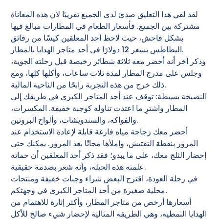
لقد لقي هذا التعليق صدىً لدى الجميع تقريبًا لأن هذه المعاناة
مشتركة بين الجميع. فأسعار الطعام في المطارات مبالغ فيها
بشكل فاحش، حيث لاحظ أحد المعلقين كيسًا من رقائق
البطاطس بسعر 12 دولارًا في أحد متاجر الهدايا بالمطار.
وذكر آخر أنه أحضر معه ثلاثة شطائر رخيصة قبل رحلته الجوية،
وجلس على مدرج المطار لمدة ثلاث ساعات، وأكلها كلها، ومع
ذلك خرج من هذه التجربة رابحًا من الناحية المالية.
النصيحة بسيطة: توقف عند أحد المتاجر الكبرى في طريقك إلى
المطار واشترِ ما اعتدت تناوله كوجبة خفيفة. المكسرات،
والفواكه، والسندويشات، وألواح البروتين.
أحضر معك زجاجة مياه فارغة قابلة لإعادة الاستخدام عند
المرور بنقطة التفتيش، واملأها مجانًا بعد المرور. يمكنك حتى
إحضار الثلج معك، على ما يبدو؛ فقد ذكر أحد المعلقين أن حماته
علمته هذه الحيلة، وأنه شعر بصدمة حقيقية.
في رحلة العودة، اقترح البعض شراء وجبات خفيفة ومنتجات
محلية صغيرة من أحد المتاجر الكبرى في وجهتكم.
أسعارها أرخص من متاجر المطار، وأكثر إثارة للاهتمام من
الهدايا النمطية، وهي الطريقة المثالية لإحضار شيء صالح للأكل