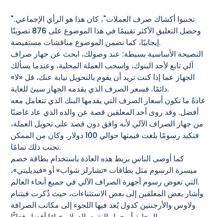
"تجنبوا أكشاك صرف العملات"، كان هذا هو الرأي الإجماعي.
وحصل التعليق الأكثر تقييمًا في هذا الموضوع على 876 تصويتًا
إيجابيًا، كما تضمن الموضوع مناقشات مستفيضة.
النصيحة الأساسية بسيطة: عند وصولك، ابحث عن جهاز صراف
آلي تابع لأحد البنوك، واسحب العملة المحلية، وعندما يسألك
الجهاز عما إذا كنت تريد أن يقوم بالتحويل نيابة عنك، قل «لا»
دائمًا. فسعر الصرف الذي يقدمه الجهاز سيئ للغاية.
عادةً ما تكون أسعار الصرف التي يقدمها البنك الذي تتعامل معه
أفضل. وقد روى أحد المعلقين قصة عن والده الذي عاد غاضبًا
من جهاز الصراف الآلي لأنه وافق دون قصد على تحويل العملة،
فتكبد رسومًا بلغت قيمتها حوالي 100 دولار. وكان من الممكن
تجنب ذلك تمامًا.
كما أوصى الناس بربط هذه العادة باستخدام بطاقة خصم
ميسرة الرسوم مثل بطاقات «تشارلز شواب» أو «فيديليتي»،
التي تعوض رسوم أجهزة الصراف الآلي في جميع أنحاء العالم.
وأشار بعض المعلقين إلى بعض الاستثناءات، حيث ذُكرت فيتنام
ولاوس والأرجنتين كدول يُعد فيها اللجوء إلى مكاتب الصرافة
المحلية أو حمل النقود بالدولار خيارًا أفضل فعليًّا.