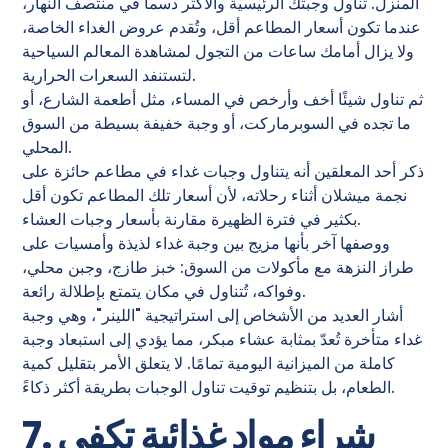
المنزل. تناول وجبتك الرئيسية والأكثر دسماً في منتصف النهار،
عندما تكون أسعار المطاعم أقل، وتُقدم عروض الغداء الخاصة،
ولا يزال أمامك ساعات من التجول لمشاهدة المعالم السياحية
لتستنفد السعرات الحرارية.
ثم تناول شيئًا أخف وأرخص في المساء، مثل أطعمة الشارع، أو
ما تجده في السوبرماركت، أو وجبة خفيفة بسيطة من السوق
المحلي.
ذكر أحد المعلقين أنه يتناول وجبات غداء في مطاعم حائزة على
نجمة ميشلان أثناء رحلاته، لأن أسعار تلك المطاعم تكون أقل
بكثير في فترة الظهيرة مقارنة بأسعار وجبات العشاء.
ووصفها آخر بأنها مزيج بين وجبة غداء لذيذة وأمسيات على
طراز النزهة مع مأكولات من السوق: خبز طازج، وجبن محلي،
وفواكه، تُتناول في مكان يتمتع بإطلالة رائعة.
أشار العديد من الأشخاص إلى استراتيجية "اللينر"، وهي وجبة
غداء متأخرة تُعدّ بمثابة عشاء مبكر، مما يؤدي إلى استبعاد وجبة
كاملة من الميزانية اليومية تمامًا. لا يتعلق الأمر بتقليل كمية
الطعام، بل بتنظيم توقيت تناول الوجبات بطريقة أكثر ذكاءً.
7. شراء مواد غذائية تكفي