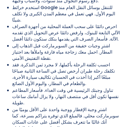
دفع رسوم التجوال منذ سنوات، ولأسباب وجيهة.
استخدم خرائط Google للتنقل بوسائل النقل العام منذ
اليوم الأول. فهي تعمل في معظم المدن الكبرى ولا تكلف
شيئًا.
احرص دائمًا على سحب العملة المحلية من أجهزة الصراف
الآلي التابعة للبنوك، وارفض دائمًا عرض التحويل الذي تقدمه
الآلة. فأسعار الصرف التي يقدمها بنكك ستكون دائمًا أفضل.
اشترِ وجبات خفيفة من السوبرماركت قبل الذهاب إلى
المطار. احمل معك زجاجة مياه فارغة واملأها بعد اجتياز
نقطة التفتيش الأمني.
احسب تكلفة الرحلة بأكملها، لا مجرد ثمن التذكرة. فقد
تكلفك رحلة طيران أرخص تصل في الساعة الثانية صباحًا
مبلغًا أكبر إذا أخذت في الحسبان تكاليف سيارة الأجرة،
والطعام في المطار، واليوم الأول الضائع.
تناول وجبتك الرئيسية في وقت الغداء. فأسعار المطاعم
نفسها تكون أقل في منتصف النهار، ولا يزال أمامك ساعات
طويلة.
اشترِ وجبة الإفطار ووجبة واحدة على الأقل يوميًا من
سوبرماركت محلي. فالمبلغ الذي توفره يتراكم بسرعة، كما
أنك غالبًا ما تتعرف بشكل أفضل على عادات السكان