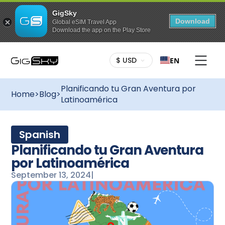
GigSky
Download
Global eSIM Travel App
Download the app on the Play Store
$ USD
EN
Planificando tu Gran Aventura por
Home
>
Blog
>
Latinoamérica
Spanish
Planificando tu Gran Aventura
por Latinoamérica
September 13, 2024
|