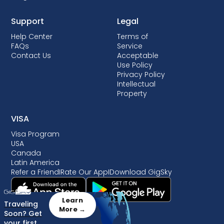
Support
Legal
Help Center
Terms of
FAQs
Service
Contact Us
Acceptable
Use Policy
Privacy Policy
Intellectual
Property
VISA
Visa Program
USA
Canada
Latin America
Refer a Friend
I
Rate Our App
I
Download GigSky
Learn
Traveling
More →
Soon? Get
your first