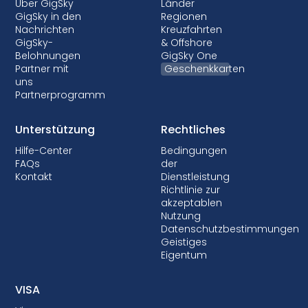
Über GigSky
Länder
GigSky in den
Regionen
Nachrichten
Kreuzfahrten
GigSky-
& Offshore
Belohnungen
GigSky One
Partner mit
Geschenkkarten
uns
Partnerprogramm
Unterstützung
Rechtliches
Hilfe-Center
Bedingungen
FAQs
der
Kontakt
Dienstleistung
Richtlinie zur
akzeptablen
Nutzung
Datenschutzbestimmungen
Geistiges
Eigentum
VISA