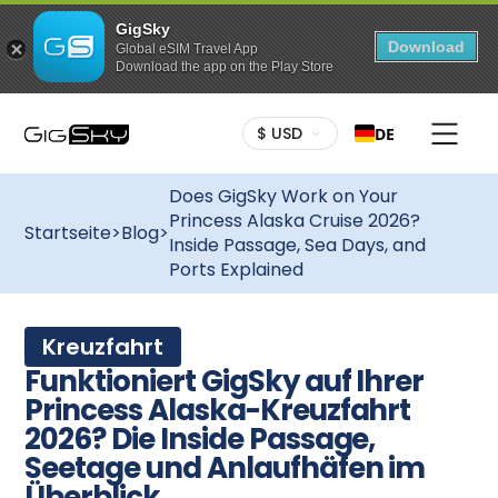
GigSky
Download
Global eSIM Travel App
Download the app on the Play Store
$ USD
DE
Does GigSky Work on Your
Princess Alaska Cruise 2026?
Startseite
>
Blog
>
Inside Passage, Sea Days, and
Ports Explained
Kreuzfahrt
Funktioniert GigSky auf Ihrer
Princess Alaska-Kreuzfahrt
2026? Die Inside Passage,
Seetage und Anlaufhäfen im
Überblick