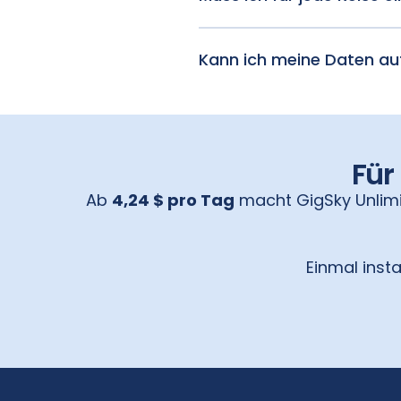
Nein, eine eSIM funktioniert 
Region, eine Kreuzfahrt oder
Kann ich meine Daten au
Ja, die GigSky eSIM bietet u
Für
Ab
4,24 $ pro Tag
macht GigSky Unlimi
Einmal insta