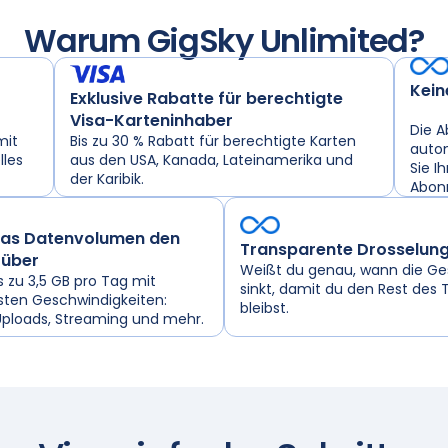
Warum GigSky Unlimited?
Kein
Exklusive Rabatte für berechtigte
Visa-Karteninhaber
Die A
Bis zu 30 % Rabatt für berechtigte Karten
mit
autom
aus den USA, Kanada, Lateinamerika und
lles
Sie I
der Karibik.
Abon
das Datenvolumen den
Transparente Drosselun
 über
Weißt du genau, wann die Ge
is zu 3,5 GB pro Tag mit
sinkt, damit du den Rest des 
ten Geschwindigkeiten:
bleibst.
Uploads, Streaming und mehr.