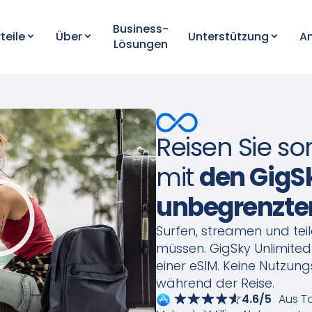
Business-
teile
Über
Unterstützung
A
Lösungen
Reisen Sie so
mit
den GigS
unbegrenzt
Surfen, streamen und tei
müssen. GigSky Unlimited 
einer eSIM. Keine Nutzu
während der Reise.
4.6/5
Aus T