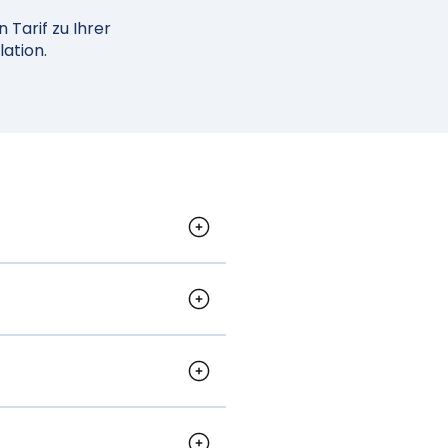
Tarif zu Ihrer
ation.
gsamer.
sicher, dass Ihr
Antrag per Chat,
den innerhalb