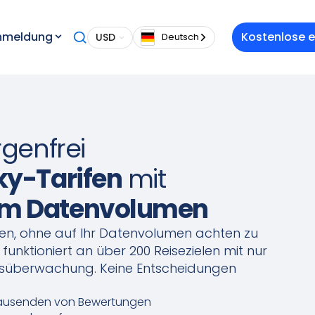
nmeldung
Kostenlose 
USD
Deutsch
rgenfrei
ky-Tarifen
mit
em Datenvolumen
len, ohne auf Ihr Datenvolumen achten zu
funktioniert an über 200 Reisezielen mit nur
ngsüberwachung. Keine Entscheidungen
ausenden von Bewertungen