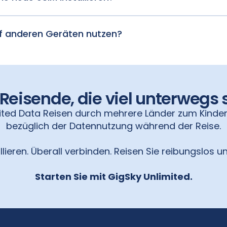
auf allen Reisen. Selbst wenn es sich um ein anderes Land,
 sogar einen Flug handelt.
f anderen Geräten nutzen?
nbegrenzte Hotspot-Nutzung für alle Geräte.
 Reisende, die viel unterwegs 
ted Data Reisen durch mehrere Länder zum Kinder
bezüglich der Datennutzung während der Reise.
llieren. Überall verbinden. Reisen Sie reibungslos un
Starten Sie mit GigSky Unlimited.