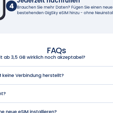
Jederzeit nachfüllen
4
Brauchen Sie mehr Daten? Fügen Sie einen neuen 
bestehenden GigSky eSIM hinzu - ohne Neuinstall
FAQs
it ab 3,5 GB wirklich noch akzeptabel?
das Surfen funktionieren normal. Das Streaming wird lan
 keine Verbindung herstellt?
tisch mit dem besten verfügbaren Netz. Bitte stellen Sie 
SIM-kompatibel ist.
ht?
h und werden von Fall zu Fall geprüft. Sie können Ihren 
e-Formular einreichen. Genehmigte Rückerstattungen wer
ne neue eSIM installieren?