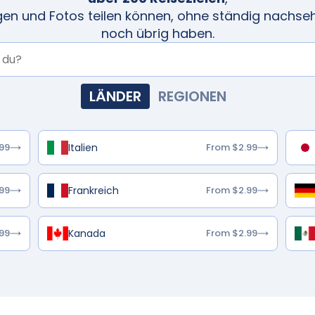
igen und Fotos teilen können, ohne ständig nachs
noch übrig haben.
LÄNDER
REGIONEN
Italien
99
From $2.99
Frankreich
99
From $2.99
Kanada
99
From $2.99