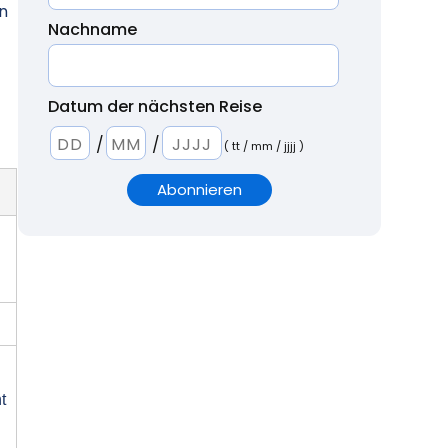
en
Nachname
Datum der nächsten Reise
/
/
( tt / mm / jjjj )
t