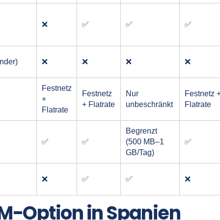
❌
✅
✅
✅
nder)
❌
❌
❌
❌
Festnetz
Festnetz
Nur
Festnetz 
+
+ Flatrate
unbeschränkt
Flatrate
Flatrate
Begrenzt
✅
✅
(500 MB–1
✅
GB/Tag)
❌
✅
✅
❌
IM-Option in Spanien