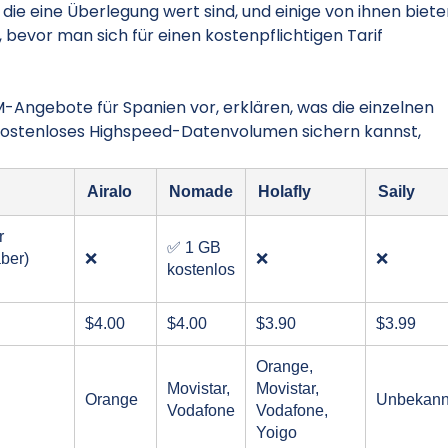
, die eine Überlegung wert sind, und einige von ihnen biet
evor man sich für einen kostenpflichtigen Tarif
IM-Angebote für Spanien vor, erklären, was die einzelnen
zt kostenloses Highspeed-Datenvolumen sichern kannst,
Airalo
Nomade
Holafly
Saily
r
✅ 1 GB
aber)
❌
❌
❌
kostenlos
$4.00
$4.00
$3.90
$3.99
Orange,
Movistar,
Movistar,
Orange
Unbekann
Vodafone
Vodafone,
Yoigo