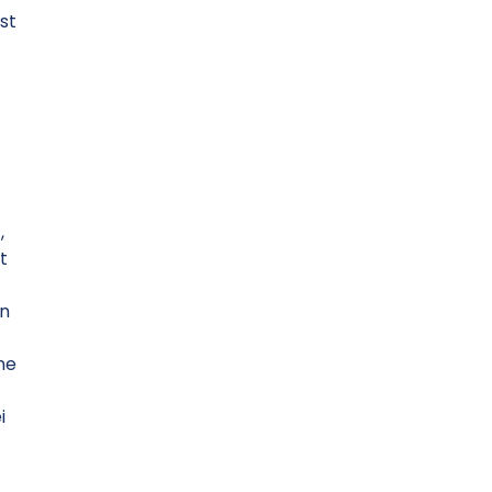
st
,
t
on
ne
i