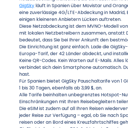
GigSky
läuft in Spanien über Movistar und Orange
eine zuverlässige 4G/LTE-Abdeckung in Madrid, B
einigen kleineren Anbietern Lücken auftreten.
Diese Netzabdeckung ist dem MVNO-Modell von 
mit lokalen Netzbetreibern zusammen, anstatt D
bedeutet, dass Sie bei Ihrer Ankunft den bestm
Die Einrichtung ist ganz einfach. Lade die GigSk
Europa-Tarif, der 42 Länder abdeckt, und installi
Keine QR-Codes. Kein Warten auf E-Mails. Alles lä
verbindet sich dein Smartphone automatisch. Du 
hast.
Für Spanien bietet GigSky Pauschaltarife von 1 G
1 bis 30 Tagen, ebenfalls ab 3,99 $, an.
Alle Tarife beinhalten unbegrenztes Hotspot-Nu
Einschränkungen mit Ihren Reisebegleitern teile
Die eSIM ist zudem auf all Ihren Reisen wiederverw
jeder Reise zur Verfügung – egal, ob Sie nach S
reisen oder an Bord eines Kreuzfahrtschiffes ge