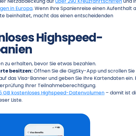
, der Netzabdeckung auf
über 290 Kreuzfahrtschiffen
und i
gen in Europa
. Wenn Ihre Spanienreise einen Aufenthalt 
ute beinhaltet, macht das einen entscheidenden
enloses Highspeed-
panien
n zu erhalten, bevor Sie etwas bezahlen.
rte besitzen:
Öffnen Sie die GigSky-App und scrollen Sie
uf das Visa-Banner und geben Sie Ihre Kartendaten ein. 
 Überprüfung Ihrer Teilnahmeberechtigung.
u 5 GB kostenloses Highspeed-Datenvolumen
– damit ist d
ser Liste.