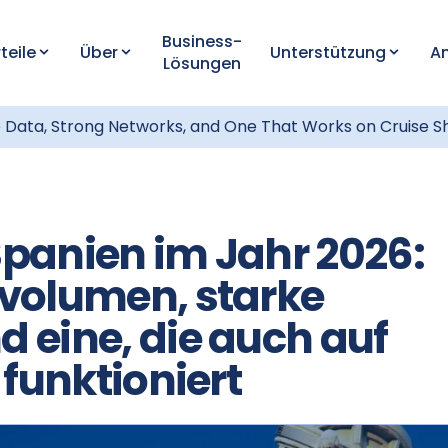
Business-
teile
Über
Unterstützung
A
Lösungen
ee Data, Strong Networks, and One That Works on Cruise S
 Spanien im Jahr 2026:
volumen, starke
 eine, die auch auf
 funktioniert