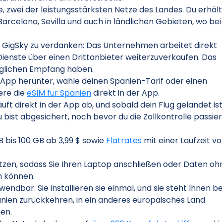
, zwei der leistungsstärksten Netze des Landes. Du erhält
arcelona, Sevilla und auch in ländlichen Gebieten, wo bei
GigSky zu verdanken: Das Unternehmen arbeitet direkt
ienste über einen Drittanbieter weiterzuverkaufen. Das
öglichen Empfang haben.
y-App herunter, wähle deinen Spanien-Tarif oder einen
ere die
eSIM für Spanien
direkt in der App.
uft direkt in der App ab, und sobald dein Flug gelandet ist
bist abgesichert, noch bevor du die Zollkontrolle passier
B bis 100 GB ab 3,99 $ sowie
Flatrates
mit einer Laufzeit v
tzen, sodass Sie Ihren Laptop anschließen oder Daten oh
n können.
endbar. Sie installieren sie einmal, und sie steht Ihnen be
panien zurückkehren, in ein anderes europäisches Land
hen.