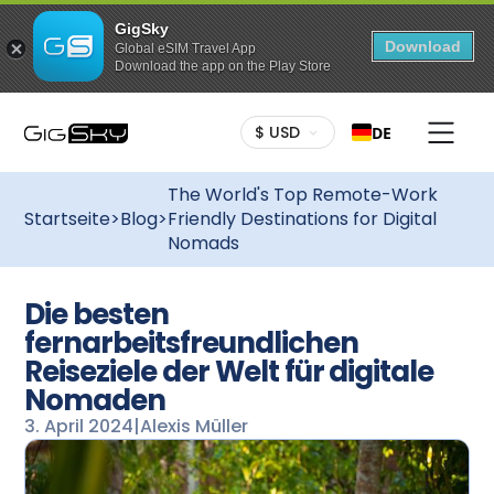
GigSky
Download
Global eSIM Travel App
Download the app on the Play Store
$ USD
DE
The World's Top Remote-Work
Startseite
>
Blog
>
Friendly Destinations for Digital
Nomads
Die besten
fernarbeitsfreundlichen
Reiseziele der Welt für digitale
Nomaden
3. April 2024
|
Alexis Müller