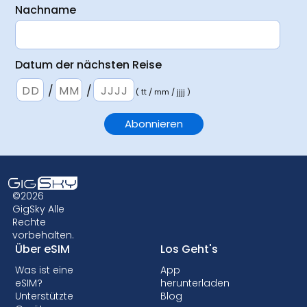
Nachname
Datum der nächsten Reise
/
/
( tt / mm / jjjj )
©2026
GigSky Alle
Rechte
vorbehalten.
Über eSIM
Los Geht's
Was ist eine
App
eSIM?
herunterladen
Unterstützte
Blog