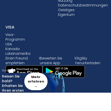
Nutzung
Datenschutzbestimmungen
Geistiges
Eigentum
VISA
Visa-
Programm
USA
Kanada
Lateinamerika
Einen Freund
I
Bewerten Sie
I
GigSky
empfehlen
unsere App
herunterladen
Reisen Sie
Mehr
bald?
erfahren
Erhalten Sie
→
Ihren ersten
Plan GRATIS!