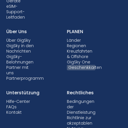
Geräte
eSIM-
Support-
Leitfaden
Über Uns
PLANEN
Über GigSky
Länder
GigSky in den
Regionen
Nachrichten
Kreuzfahrten
GigSky-
& Offshore
Belohnungen
GigSky One
Partner mit
Geschenkkarten
uns
Partnerprogramm
Unterstützung
Rechtliches
Hilfe-Center
Bedingungen
FAQs
der
Kontakt
Dienstleistung
Richtlinie zur
akzeptablen