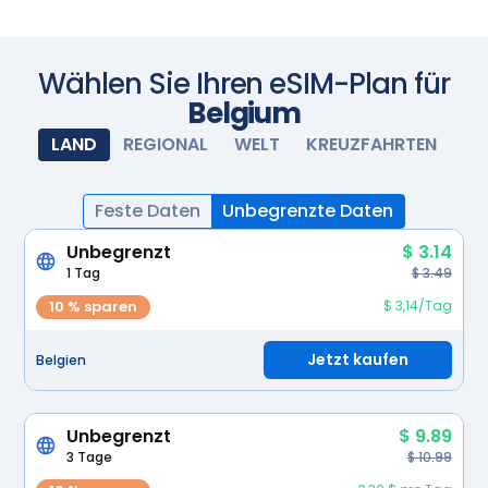
schalten Sie Ihre eSIM ein und sie wird automatisch
aktiviert. Genießen Sie nahtlose Konnektivität.
Scannen Sie mit Ihrer Kamera
Wählen Sie Ihren eSIM-Plan für
Belgium
LAND
REGIONAL
WELT
KREUZFAHRTEN
Feste Daten
Unbegrenzte Daten
Unbegrenzt
$ 3.14
1 Tag
$ 3.49
10 % sparen
$ 3,14/Tag
Jetzt kaufen
Belgien
Unbegrenzt
$ 9.89
3 Tage
$ 10.99