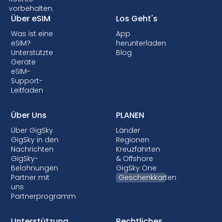
Kompatibilität zu prüfen, bevor Sie sich für
vorbehalten.
einen eSIM-Datentarif entscheiden. Einige
Über eSIM
Los Geht's
Anbieter können Ihr Gerät auch sperren, so
Was ist eine
App
dass Sie keine eSIMs verwenden können.
eSIM?
herunterladen
Obwohl die Sperrung in den meisten Ländern
Unterstützte
Blog
nicht erlaubt ist, ist sie fast immer mit
Geräte
eSIM-
Postpaid-Tarifen verbunden, bei denen Ihr
Support-
Gerät finanziert wird.
Leitfaden
Über Uns
PLANEN
Über GigSky
Länder
GigSky in den
Regionen
Nachrichten
Kreuzfahrten
GigSky-
& Offshore
Belohnungen
GigSky One
Partner mit
Geschenkkarten
uns
Partnerprogramm
Unterstützung
Rechtliches