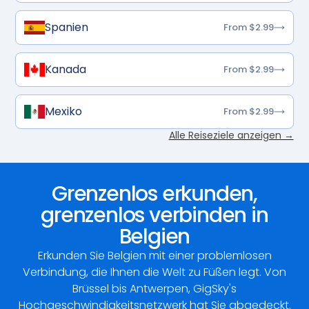
Spanien
From $2.99
Kanada
From $2.99
Mexiko
From $2.99
Alle Reiseziele anzeigen →
Grenzenlos erkunden,
grenzenlos verbinden in
Belgien
Erkunden Sie Belgien mit einer problemlosen
Verbindung, die Ihnen die Welt zu Füßen legt. Von
Brüssel bis Antwerpen, GigSky's
Hochgeschwindigkeitsnetzwerk hat Sie abgedeckt.