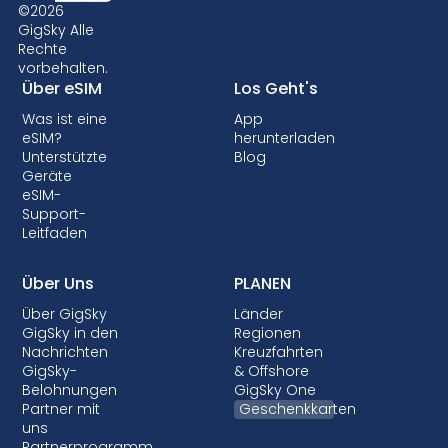
einige ältere Geräte die eSIM-Technologie
©2026
möglicherweise nicht. Daher ist es wichtig, die
GigSky Alle
Rechte
Kompatibilität zu prüfen, bevor Sie sich für
vorbehalten.
einen eSIM-Datentarif entscheiden. Einige
Über eSIM
Los Geht's
Anbieter können Ihr Gerät auch sperren, so
Was ist eine
App
dass Sie keine eSIMs verwenden können.
eSIM?
herunterladen
Obwohl die Sperrung in den meisten Ländern
Unterstützte
Blog
nicht erlaubt ist, ist sie fast immer mit
Geräte
eSIM-
Postpaid-Tarifen verbunden, bei denen Ihr
Support-
Gerät finanziert wird.
Leitfaden
Über Uns
PLANEN
Über GigSky
Länder
GigSky in den
Regionen
Nachrichten
Kreuzfahrten
GigSky-
& Offshore
Belohnungen
GigSky One
Partner mit
Geschenkkarten
uns
Partnerprogramm