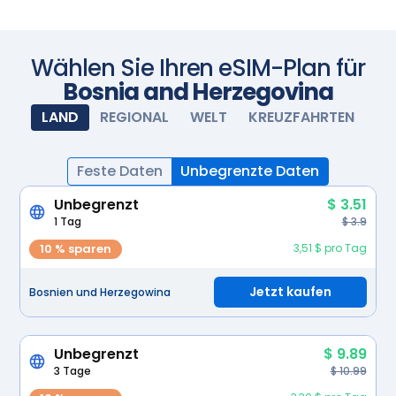
Voraus! Kaufen Sie Ihren Datentarif vor der Reise und
installieren Sie die eSIM. Wenn Sie ankommen,
schalten Sie Ihre eSIM ein und sie wird automatisch
aktiviert. Genießen Sie nahtlose Konnektivität.
Scannen Sie mit Ihrer Kamera
Wählen Sie Ihren eSIM-Plan für
Bosnia and Herzegovina
LAND
REGIONAL
WELT
KREUZFAHRTEN
Feste Daten
Unbegrenzte Daten
Unbegrenzt
$ 3.51
1 Tag
$ 3.9
10 % sparen
3,51 $ pro Tag
Jetzt kaufen
Bosnien und Herzegowina
Unbegrenzt
$ 9.89
3 Tage
$ 10.99