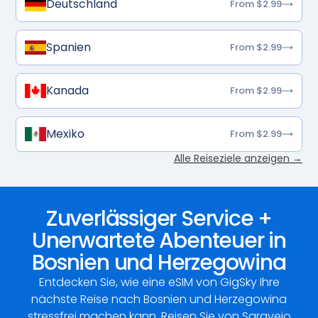
Deutschland
From $2.99
Spanien
From $2.99
Kanada
From $2.99
Mexiko
From $2.99
Alle Reiseziele anzeigen →
Zuverlässiger Service +
Unerwartete Abenteuer in
Bosnien und Herzegowina
Entdecken Sie, wie eine eSIM von GigSky Ihre
nächste Reise nach Bosnien und Herzegowina
stressfrei machen kann. Reisen Sie von Saravejo