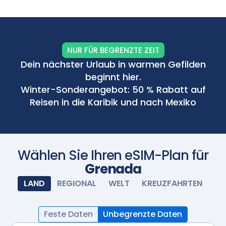
schalten Sie Ihre eSIM ein und sie wird automatisch
aktiviert. Genießen Sie nahtlose Konnektivität.
Scannen Sie mit Ihrer Kamera
NUR FÜR BEGRENZTE ZEIT
Dein nächster Urlaub in warmen Gefilden
beginnt hier.
Winter-Sonderangebot: 50 % Rabatt auf
Reisen in die Karibik und nach Mexiko
Wählen Sie Ihren eSIM-Plan für
Grenada
LAND
REGIONAL
WELT
KREUZFAHRTEN
Feste Daten
Unbegrenzte Daten