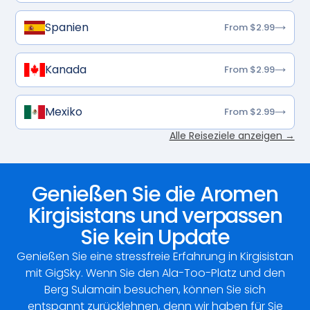
Spanien
From $2.99
Kanada
From $2.99
Mexiko
From $2.99
Alle Reiseziele anzeigen →
Genießen Sie die Aromen
Kirgisistans und verpassen
Sie kein Update
Genießen Sie eine stressfreie Erfahrung in Kirgisistan
mit GigSky. Wenn Sie den Ala-Too-Platz und den
Berg Sulamain besuchen, können Sie sich
entspannt zurücklehnen, denn wir haben für Sie