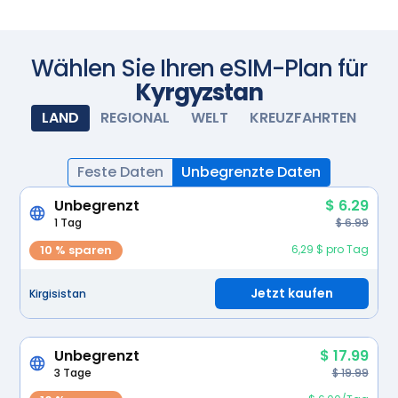
schalten Sie Ihre eSIM ein und sie wird automatisch
aktiviert. Genießen Sie nahtlose Konnektivität.
Scannen Sie mit Ihrer Kamera
Wählen Sie Ihren eSIM-Plan für
Kyrgyzstan
LAND
REGIONAL
WELT
KREUZFAHRTEN
Feste Daten
Unbegrenzte Daten
Unbegrenzt
$ 6.29
1 Tag
$ 6.99
10 % sparen
6,29 $ pro Tag
Jetzt kaufen
Kirgisistan
Unbegrenzt
$ 17.99
3 Tage
$ 19.99