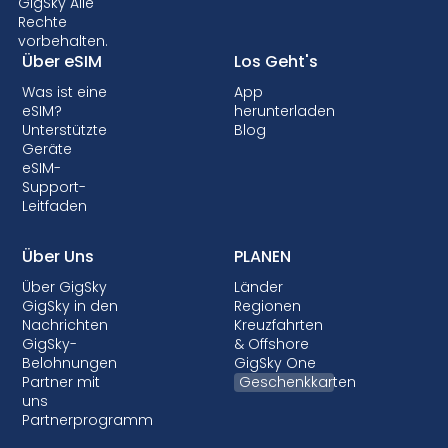
möglicherweise nicht. Daher ist es wichtig, die
GigSky Alle
Rechte
Kompatibilität zu prüfen, bevor Sie sich für
vorbehalten.
einen eSIM-Datentarif entscheiden. Einige
Über eSIM
Los Geht's
Anbieter können Ihr Gerät auch sperren, so
Was ist eine
App
dass Sie keine eSIMs verwenden können.
eSIM?
herunterladen
Obwohl die Sperrung in den meisten Ländern
Unterstützte
Blog
nicht erlaubt ist, ist sie fast immer mit
Geräte
eSIM-
Postpaid-Tarifen verbunden, bei denen Ihr
Support-
Gerät finanziert wird.
Leitfaden
Über Uns
PLANEN
Über GigSky
Länder
GigSky in den
Regionen
Nachrichten
Kreuzfahrten
GigSky-
& Offshore
Belohnungen
GigSky One
Partner mit
Geschenkkarten
uns
Partnerprogramm