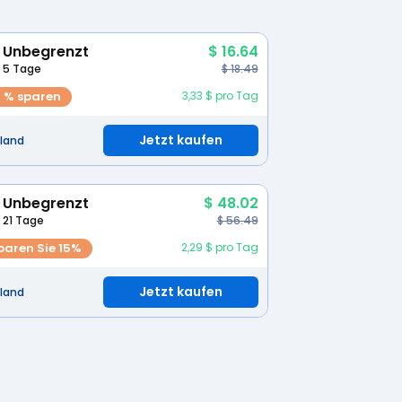
Unbegrenzt
$ 16.64
5 Tage
$ 18.49
0 % sparen
3,33 $ pro Tag
Jetzt kaufen
tland
Unbegrenzt
$ 48.02
21 Tage
$ 56.49
paren Sie 15%
2,29 $ pro Tag
Jetzt kaufen
tland