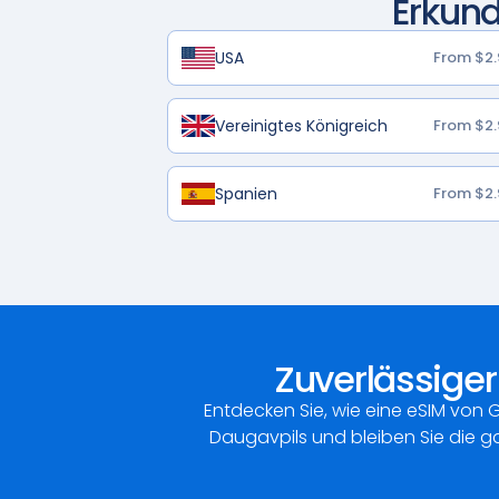
Erkund
USA
From $2.
Vereinigtes Königreich
From $2.
Spanien
From $2.
Zuverlässiger
Entdecken Sie, wie eine eSIM von 
Daugavpils und bleiben Sie die ga