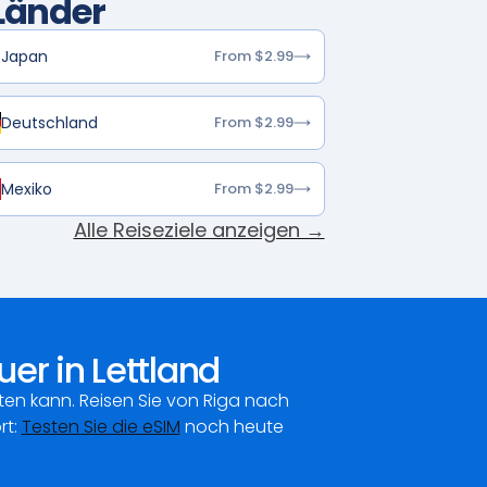
Länder
Japan
From $2.99
Deutschland
From $2.99
Mexiko
From $2.99
Alle Reiseziele anzeigen →
er in Lettland
ten kann. Reisen Sie von Riga nach
rt:
Testen Sie die eSIM
noch heute