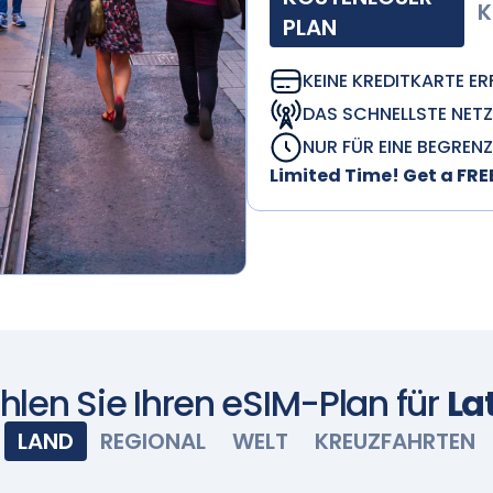
K
PLAN
KEINE KREDITKARTE E
DAS SCHNELLSTE NETZ
NUR FÜR EINE BEGREN
Limited Time! Get a FR
len Sie Ihren eSIM-Plan für
La
LAND
REGIONAL
WELT
KREUZFAHRTEN