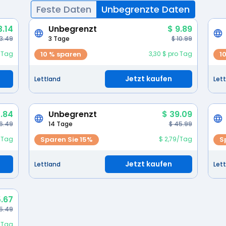
Feste Daten
Unbegrenzte Daten
3.14
Unbegrenzt
$ 9.89
 3.49
3 Tage
$ 10.99
4/Tag
10 % sparen
3,30 $ pro Tag
1
Jetzt kaufen
Lettland
Let
.84
Unbegrenzt
$ 39.09
6.49
14 Tage
$ 45.99
1/Tag
Sparen Sie 15%
$ 2,79/Tag
S
Jetzt kaufen
Lettland
Let
5.67
5.49
o Tag