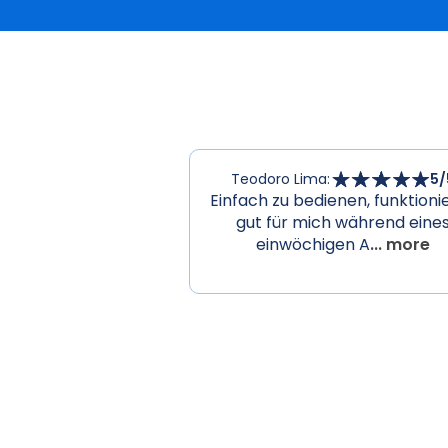
Teodoro Lima
:
5
/
Einfach zu bedienen, funktioni
gut für mich während eine
einwöchigen A
... more