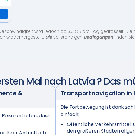
Geschwindigkeit wird jedoch ab 3,5 GB pro Tag gedrosselt. Die
ich wiederhergestellt.
Die
vollständigen
Bedingungen
finden Sie 
ersten Mal nach
Latvia
? Das mü
mente &
Transportnavigation in
Die Fortbewegung ist dank zah
einfach:
e Reise antreten, dass
Öffentliche Verkehrsmittel:
U
den größeren Städten allgem
or Ihrer Ankunft, ob