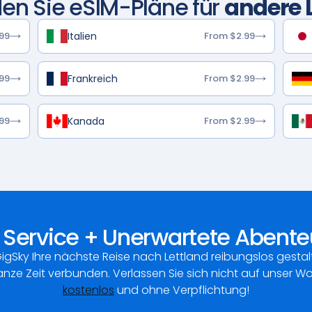
en Sie eSIM-Pläne für
andere 
Italien
99
From $2.99
Frankreich
99
From $2.99
Kanada
99
From $2.99
 Service + Unerwartete Abenteu
GigSky Ihre nächste Reise nach Lettland reibungslos gestal
nze Zeit verbunden. Verlassen Sie sich nicht auf unser Wo
kostenlos
und ohne Verpflichtung!