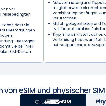
Autovermietung und Tipps z
möglicherweise einen intern
 sich vor
Versicherung benötigen. Au
r reisebedingten
verursachen.
Mitfahrgelegenheiten und Tax
 sicher, dass Sie
Lyft für problemlose Fahrten
vitätsbestätigungen
Tipp:
Eine eSIM stellt sicher,
 haben.
Verbindung haben, um Fahrt
bindung
- Besorgen
auf Navigationstools zuzugrei
 damit Sie bei Ihrer
kalen SIM-Karten
h von eSIM und physischer SIM
Phy
eSIM