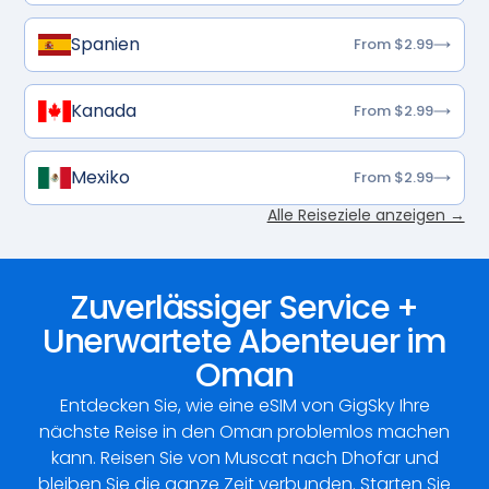
Spanien
From $2.99
Kanada
From $2.99
Mexiko
From $2.99
Alle Reiseziele anzeigen →
Zuverlässiger Service +
Unerwartete Abenteuer im
Oman
Entdecken Sie, wie eine eSIM von GigSky Ihre
nächste Reise in den Oman problemlos machen
kann. Reisen Sie von Muscat nach Dhofar und
bleiben Sie die ganze Zeit verbunden. Starten Sie