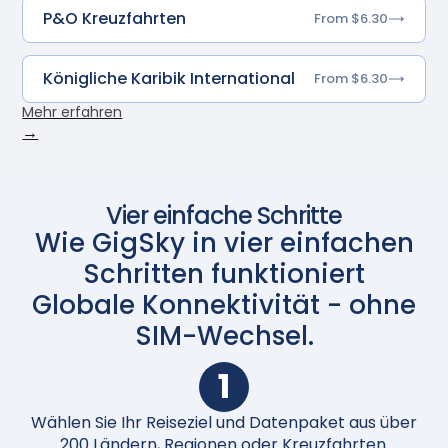
P&O Kreuzfahrten
From $6.30
Königliche Karibik International
From $6.30
Mehr erfahren
→
Vier einfache Schritte
Wie GigSky in vier einfachen
Schritten funktioniert
Globale Konnektivität - ohne
SIM-Wechsel.
1
Wählen Sie Ihr Reiseziel und Datenpaket aus über
N
200 Ländern, Regionen oder Kreuzfahrten.