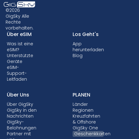
Gerät kompatibel ist. Außerdem unterstützen
Hause zurückkehren.
einige ältere Geräte die eSIM-Technologie
©2026
möglicherweise nicht. Daher ist es wichtig, die
GigSky Alle
Rechte
Kompatibilität zu prüfen, bevor Sie sich für
vorbehalten.
einen eSIM-Datentarif entscheiden. Einige
Über eSIM
Los Geht's
Anbieter können Ihr Gerät auch sperren, so
Was ist eine
App
dass Sie keine eSIMs verwenden können.
eSIM?
herunterladen
Obwohl die Sperrung in den meisten Ländern
Unterstützte
Blog
nicht erlaubt ist, ist sie fast immer mit
Geräte
eSIM-
Postpaid-Tarifen verbunden, bei denen Ihr
Support-
Gerät finanziert wird.
Leitfaden
Über Uns
PLANEN
Über GigSky
Länder
GigSky in den
Regionen
Nachrichten
Kreuzfahrten
GigSky-
& Offshore
Belohnungen
GigSky One
Partner mit
Geschenkkarten