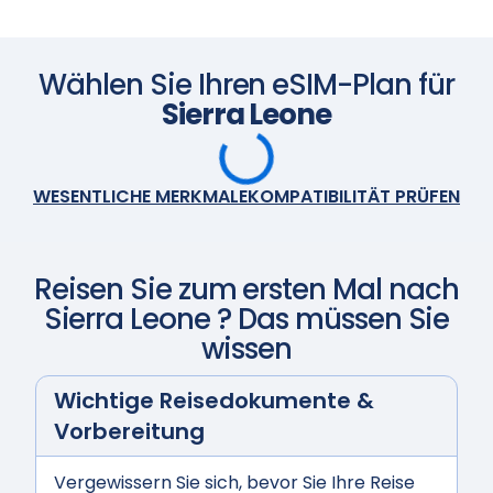
schalten Sie Ihre eSIM ein und sie wird automatisch
aktiviert. Genießen Sie nahtlose Konnektivität.
Scannen Sie mit Ihrer Kamera
Wählen Sie Ihren eSIM-Plan für
Sierra Leone
WESENTLICHE MERKMALE
KOMPATIBILITÄT PRÜFEN
Reisen Sie zum ersten Mal nach
Sierra Leone
? Das müssen Sie
wissen
Wichtige Reisedokumente &
Vorbereitung
Vergewissern Sie sich, bevor Sie Ihre Reise