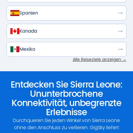
Spanien
Kanada
Mexiko
Alle Reiseziele anzeigen →
Entdecken Sie Sierra Leone:
Ununterbrochene
Konnektivität, unbegrenzte
Erlebnisse
Durchqueren Sie jeden Winkel von Sierra Leone
ohne den Anschluss zu verlieren. GigSky liefert