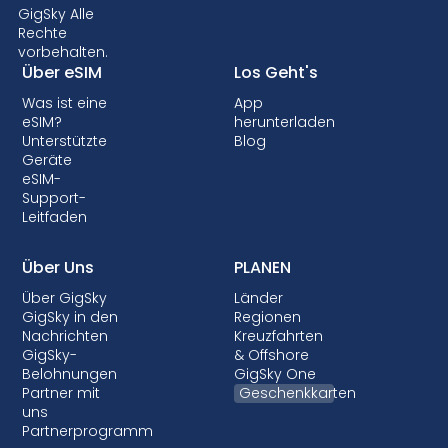
möglicherweise nicht. Daher ist es wichtig, die
GigSky Alle
Rechte
Kompatibilität zu prüfen, bevor Sie sich für
vorbehalten.
einen eSIM-Datentarif entscheiden. Einige
Über eSIM
Los Geht's
Anbieter können Ihr Gerät auch sperren, so
Was ist eine
App
dass Sie keine eSIMs verwenden können.
eSIM?
herunterladen
Obwohl die Sperrung in den meisten Ländern
Unterstützte
Blog
nicht erlaubt ist, ist sie fast immer mit
Geräte
eSIM-
Postpaid-Tarifen verbunden, bei denen Ihr
Support-
Gerät finanziert wird.
Leitfaden
Über Uns
PLANEN
Über GigSky
Länder
GigSky in den
Regionen
Nachrichten
Kreuzfahrten
GigSky-
& Offshore
Belohnungen
GigSky One
Partner mit
Geschenkkarten
uns
Partnerprogramm