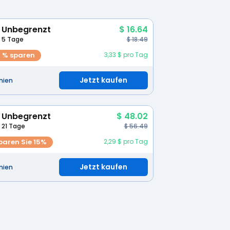
Unbegrenzt
$ 16.64
5 Tage
$ 18.49
0 % sparen
3,33 $ pro Tag
Jetzt kaufen
nien
Unbegrenzt
$ 48.02
21 Tage
$ 56.49
paren Sie 15%
2,29 $ pro Tag
Jetzt kaufen
nien