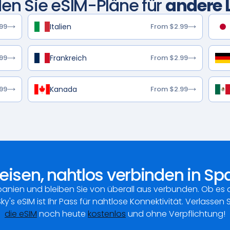
en Sie eSIM-Pläne für
andere 
Italien
99
From $2.99
Frankreich
99
From $2.99
Kanada
99
From $2.99
 reisen, nahtlos verbinden in Sp
panien und bleiben Sie von überall aus verbunden. Ob es 
Sky's eSIM ist Ihr Pass für nahtlose Konnektivität. Verlassen 
die eSIM
noch heute
kostenlos
und ohne Verpflichtung!