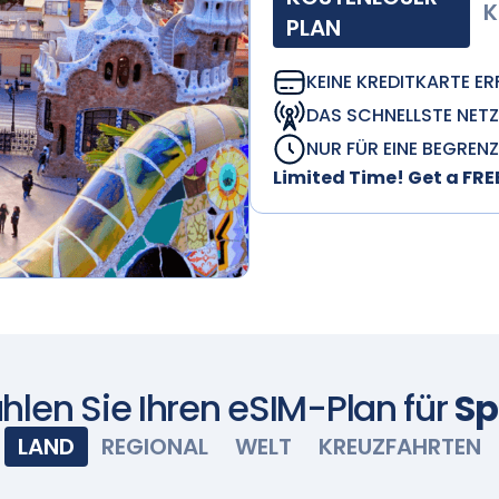
K
PLAN
KEINE KREDITKARTE E
DAS SCHNELLSTE NETZ
NUR FÜR EINE BEGREN
Limited Time! Get a FR
len Sie Ihren eSIM-Plan für
Sp
LAND
REGIONAL
WELT
KREUZFAHRTEN