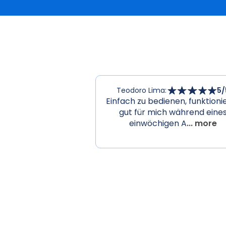
Teodoro Lima
:
5
/
Einfach zu bedienen, funktioni
gut für mich während eine
einwöchigen A
... more