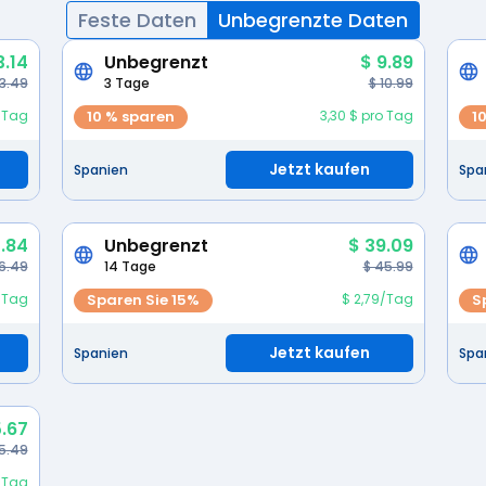
Feste Daten
Unbegrenzte Daten
3.14
Unbegrenzt
$ 9.89
 3.49
3 Tage
$ 10.99
4/Tag
10 % sparen
3,30 $ pro Tag
1
Jetzt kaufen
Spanien
Spa
.84
Unbegrenzt
$ 39.09
6.49
14 Tage
$ 45.99
1/Tag
Sparen Sie 15%
$ 2,79/Tag
S
Jetzt kaufen
Spanien
Spa
5.67
5.49
o Tag