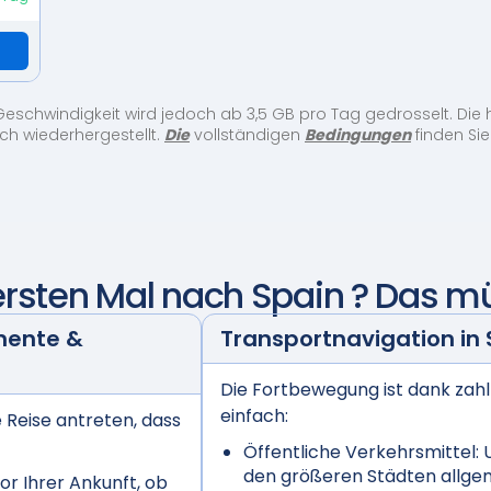
Geschwindigkeit wird jedoch ab 3,5 GB pro Tag gedrosselt. Die
ich wiederhergestellt.
Die
vollständigen
Bedingungen
finden Sie 
ersten Mal nach
Spain
? Das mü
mente &
Transportnavigation in
Die Fortbewegung ist dank zah
einfach:
e Reise antreten, dass
Öffentliche Verkehrsmittel:
U
den größeren Städten allgem
or Ihrer Ankunft, ob