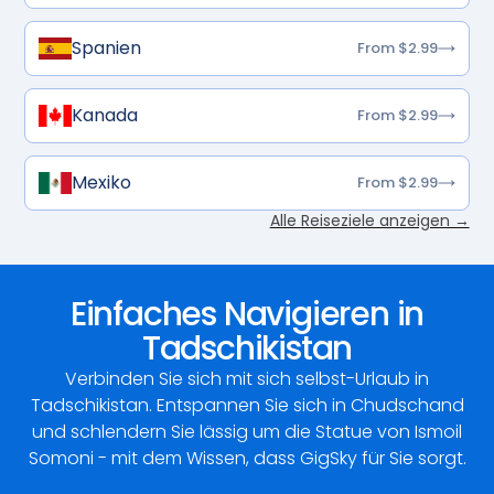
Spanien
From $2.99
Kanada
From $2.99
Mexiko
From $2.99
Alle Reiseziele anzeigen →
Einfaches Navigieren in
Tadschikistan
Verbinden Sie sich mit sich selbst-Urlaub in
Tadschikistan. Entspannen Sie sich in Chudschand
und schlendern Sie lässig um die Statue von Ismoil
Somoni - mit dem Wissen, dass GigSky für Sie sorgt.