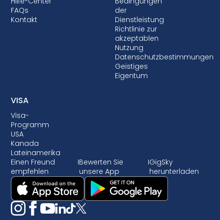
Hilfe-Center
Bedingungen
FAQs
der
Kontakt
Dienstleistung
Richtlinie zur
akzeptablen
Nutzung
Datenschutzbestimmungen
Geistiges
Eigentum
VISA
Visa-
Programm
USA
Kanada
Lateinamerika
Einen Freund
I
Bewerten Sie
I
GigSky
empfehlen
unsere App
herunterladen