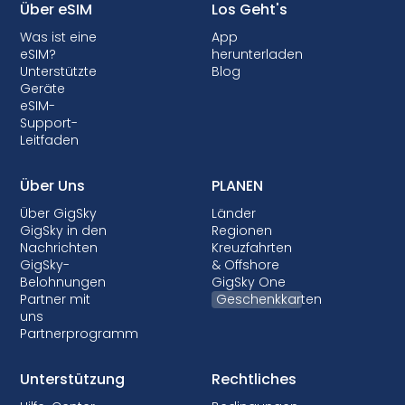
Über eSIM
Los Geht's
Anbieter können Ihr Gerät auch sperren, so
Was ist eine
App
dass Sie keine eSIMs verwenden können.
eSIM?
herunterladen
Obwohl die Sperrung in den meisten Ländern
Unterstützte
Blog
nicht erlaubt ist, ist sie fast immer mit
Geräte
eSIM-
Postpaid-Tarifen verbunden, bei denen Ihr
Support-
Gerät finanziert wird.
Leitfaden
Über Uns
PLANEN
Über GigSky
Länder
GigSky in den
Regionen
Nachrichten
Kreuzfahrten
GigSky-
& Offshore
Belohnungen
GigSky One
Partner mit
Geschenkkarten
uns
Partnerprogramm
Unterstützung
Rechtliches