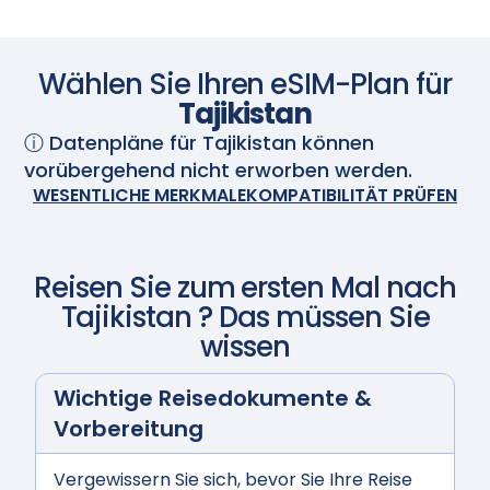
schalten Sie Ihre eSIM ein und sie wird automatisch
aktiviert. Genießen Sie nahtlose Konnektivität.
Scannen Sie mit Ihrer Kamera
Wählen Sie Ihren eSIM-Plan für
Tajikistan
ⓘ Datenpläne für
Tajikistan
können
vorübergehend nicht erworben werden.
WESENTLICHE MERKMALE
KOMPATIBILITÄT PRÜFEN
Reisen Sie zum ersten Mal nach
Tajikistan
? Das müssen Sie
wissen
Wichtige Reisedokumente &
Vorbereitung
Vergewissern Sie sich, bevor Sie Ihre Reise