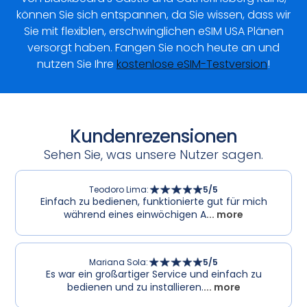
können Sie sich entspannen, da Sie wissen, dass wir
Sie mit flexiblen, erschwinglichen eSIM USA Plänen
versorgt haben. Fangen Sie noch heute an und
nutzen Sie Ihre
kostenlose eSIM-Testversion
!
Kundenrezensionen
Sehen Sie, was unsere Nutzer sagen.
Teodoro Lima
:
5
/5
Einfach zu bedienen, funktionierte gut für mich
während eines einwöchigen A
... more
Mariana Sola
:
5
/5
Es war ein großartiger Service und einfach zu
bedienen und zu installieren.
... more