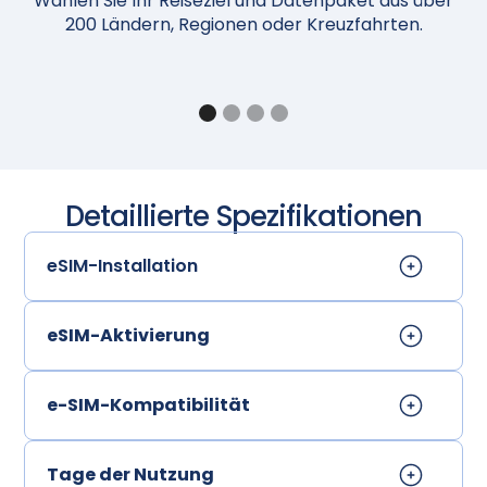
Wählen Sie Ihr Reiseziel und Datenpaket aus über
N
200 Ländern, Regionen oder Kreuzfahrten.
Detaillierte Spezifikationen
eSIM-Installation
eSIM-Aktivierung
e-SIM-Kompatibilität
Tage der Nutzung