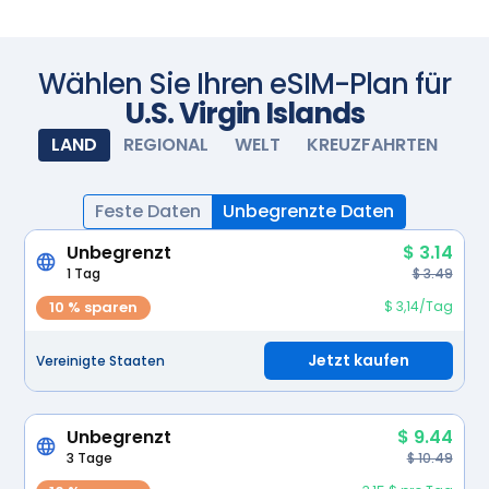
schalten Sie Ihre eSIM ein und sie wird automatisch
aktiviert. Genießen Sie nahtlose Konnektivität.
Scannen Sie mit Ihrer Kamera
Wählen Sie Ihren eSIM-Plan für
U.S. Virgin Islands
LAND
REGIONAL
WELT
KREUZFAHRTEN
Feste Daten
Unbegrenzte Daten
Unbegrenzt
$ 3.14
1 Tag
$ 3.49
10 % sparen
$ 3,14/Tag
Jetzt kaufen
Vereinigte Staaten
Unbegrenzt
$ 9.44
3 Tage
$ 10.49