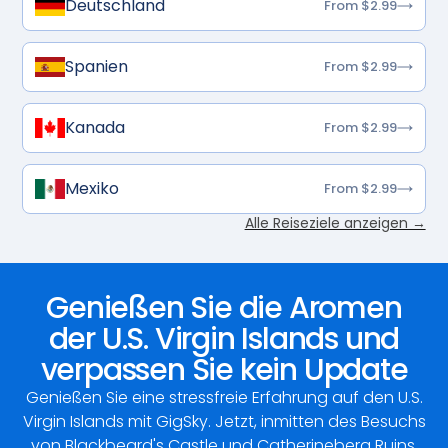
Deutschland
From $2.99
Spanien
From $2.99
Kanada
From $2.99
Mexiko
From $2.99
Alle Reiseziele anzeigen →
Genießen Sie die Aromen
der U.S. Virgin Islands und
verpassen Sie kein Update
Genießen Sie eine stressfreie Erfahrung auf den U.S.
Virgin Islands mit GigSky. Jetzt, inmitten des Besuchs
von Blackbeard's Castle und Catherineberg Ruins,