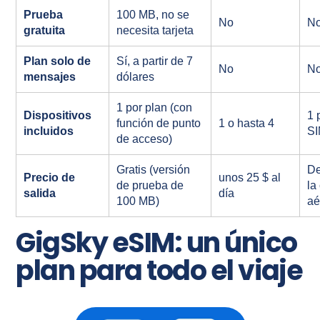
Prueba
100 MB, no se
No
N
gratuita
necesita tarjeta
Plan solo de
Sí, a partir de 7
No
N
mensajes
dólares
1 por plan (con
Dispositivos
1 
función de punto
1 o hasta 4
incluidos
S
de acceso)
Gratis (versión
D
Precio de
unos 25 $ al
de prueba de
la
salida
día
100 MB)
aé
GigSky eSIM: un único
plan para todo el viaje