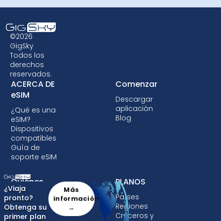
©2026
GigSky
Todos los
derechos
reservados.
ACERCA DE
Comenzar
eSIM
Descargar
aplicación
¿Qué es una
Blog
eSIM?
Dispositivos
compatibles
Guía de
soporte eSIM
Quiénes
PLANOS
¿Viaja
Más
Somos
Países
pronto?
información
Regiones
Obtenga su
Acerca de
→
Cruceros y
primer plan
GigSky