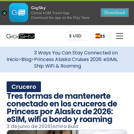
GigSky
Download
Global eSIM Travel App
Download the app on the Play Store
$ USD
ES
3 Ways You Can Stay Connected on
Inicio
>
Blog
>
Princess Alaska Cruises 2026: eSIMs,
Ship WiFi & Roaming
Crucero
Tres formas de mantenerte
conectado en los cruceros de
Princess por Alaska de 2026:
eSIM, wifi a bordo y roaming
3 de junio de 2026
|
Amira Bula