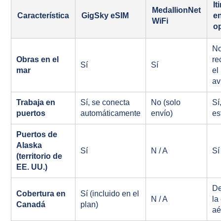
It
MedallionNet
Característica
GigSky eSIM
e
WiFi
o
No
Obras en el
re
Sí
Sí
mar
el
av
Trabaja en
Sí, se conecta
No (solo
Sí
puertos
automáticamente
envío)
es
Puertos de
Alaska
Sí
N / A
Sí
(territorio de
EE. UU.)
D
Cobertura en
Sí (incluido en el
N / A
la
Canadá
plan)
aé