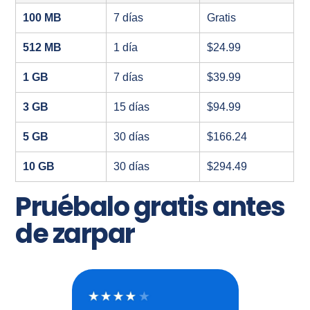
100 MB
7 días
Gratis
512 MB
1 día
$24.99
1 GB
7 días
$39.99
3 GB
15 días
$94.99
5 GB
30 días
$166.24
10 GB
30 días
$294.49
Pruébalo gratis antes
de zarpar