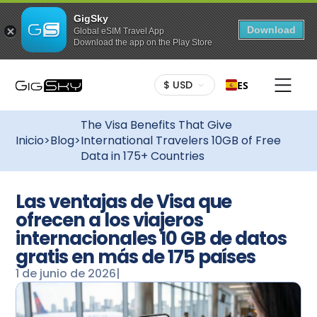
GigSky
Download
Global eSIM Travel App
Download the app on the Play Store
$ USD
ES
The Visa Benefits That Give
Inicio
>
Blog
>
International Travelers 10GB of Free
Data in 175+ Countries
Las ventajas de Visa que
ofrecen a los viajeros
internacionales 10 GB de datos
gratis en más de 175 países
1 de junio de 2026
|