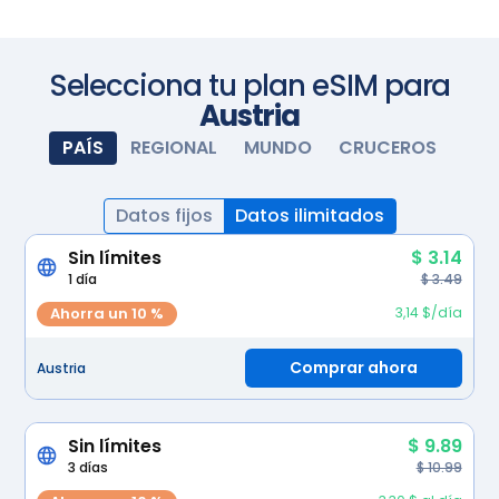
e instala la eSIM. Cuando llegues, enciende tu eSIM y
se activará automáticamente. Disfruta de una
Escanea con tu cámara
conectividad perfecta.
Selecciona tu plan eSIM para
Austria
PAÍS
REGIONAL
MUNDO
CRUCEROS
Datos fijos
Datos ilimitados
Sin límites
$ 3.14
1 día
$ 3.49
Ahorra un 10 %
3,14 $/día
Comprar ahora
Austria
Sin límites
$ 9.89
3 días
$ 10.99