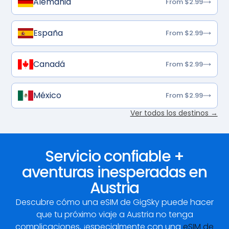
Alemania
From $2.99
España
From $2.99
Canadá
From $2.99
México
From $2.99
Ver todos los destinos →
Servicio confiable +
aventuras inesperadas en
Austria
Descubre cómo una eSIM de GigSky puede hacer
que tu próximo viaje a Austria no tenga
complicaciones, ¡especialmente con una
eSIM de