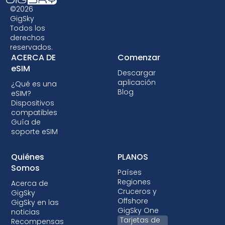
algunos dispositivos antiguos no admitan la
©2026
tecnología eSIM, por lo que es crucial
GigSky
Todos los
comprobar la compatibilidad antes de optar
derechos
por un plan de datos eSIM. Algunas
reservados.
operadoras también pueden bloquear tu
ACERCA DE
Comenzar
dispositivo, impidiéndote usar eSIMs. Aunque el
eSIM
Descargar
bloqueo no está permitido en la mayoría de
aplicación
¿Qué es una
los países, cuando se hace, casi siempre es
Blog
eSIM?
con planes de pospago en los que se financia
Dispositivos
compatibles
el dispositivo.
Guía de
soporte eSIM
Quiénes
PLANOS
Somos
Países
Regiones
Acerca de
Cruceros y
GigSky
Offshore
GigSky en las
GigSky One
noticias
Tarjetas de
Recompensas