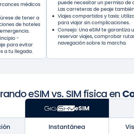
puede necesitar un permiso de c
ercances médicos
Las carreteras de peaje tambié
Viajes compartidos y taxis:
Utiliz
úrese de tener a
para viajar sin complicaciones.
ciones de hoteles
Consejo:
Una eSIM te garantiza u
e emergencia.
reservar viajes, comprobar ruta
incipio
-
navegación sobre la marcha.
je para evitar
s a tu llegada.
ndo eSIM vs. SIM física en
Co
eSIM
ción
Instantánea
Vi