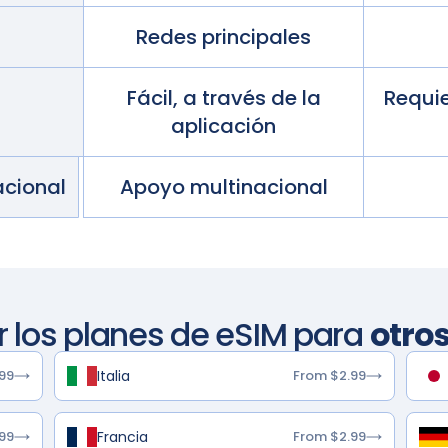
Redes principales
Fácil, a través de la
Requi
aplicación
acional
Apoyo multinacional
r los planes de eSIM para
otros
Italia
99
From $2.99
Francia
99
From $2.99