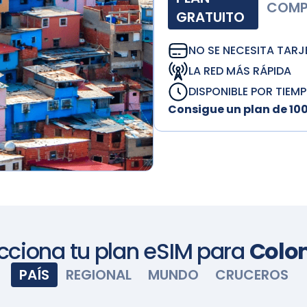
COMP
GRATUITO
NO SE NECESITA TARJ
LA RED MÁS RÁPIDA
DISPONIBLE POR TIEM
Consigue un plan de 10
cciona tu plan eSIM para
Colo
PAÍS
REGIONAL
MUNDO
CRUCEROS