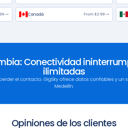
Canadá
99
From $2.99
bia: Conectividad ininterrum
ilimitadas
erder el contacto. GigSky ofrece datos confiables y un 
Medellín.
Opiniones de los clientes