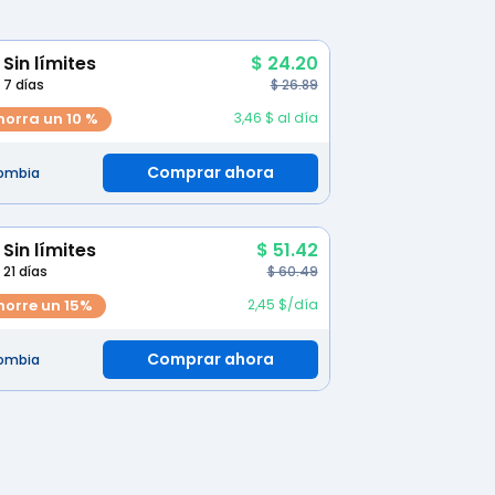
Sin límites
$ 24.20
7 días
$ 26.89
horra un 10 %
3,46 $ al día
Comprar ahora
ombia
Sin límites
$ 51.42
21 días
$ 60.49
horre un 15%
2,45 $/día
Comprar ahora
ombia