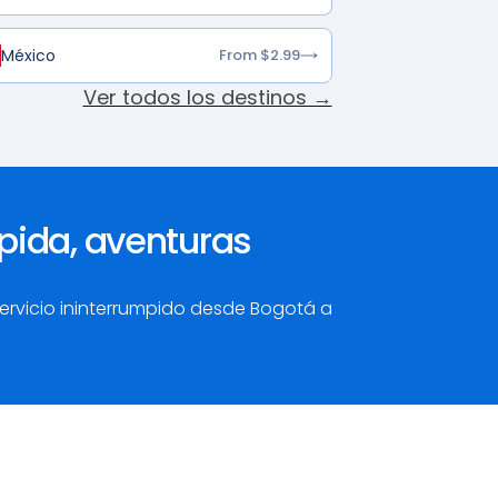
México
From $2.99
Ver todos los destinos →
pida, aventuras
servicio ininterrumpido desde Bogotá a