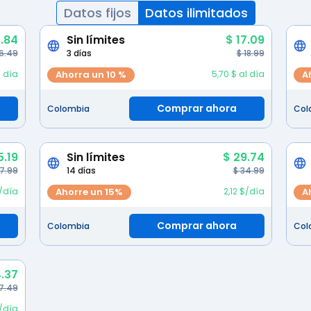
Datos fijos
Datos ilimitados
5.84
Sin límites
$ 17.09
 6.49
3 días
$ 18.99
l día
Ahorra un 10 %
5,70 $ al día
A
Comprar ahora
Colombia
Col
5.19
Sin límites
$ 29.74
27.99
14 días
$ 34.99
/día
Ahorre un 15%
2,12 $/día
A
Comprar ahora
Colombia
Col
.37
7.49
/día