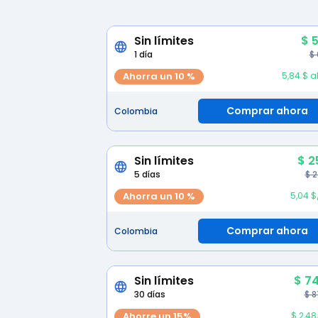
Sin límites
$ 
1 día
$
Ahorra un 10 %
5,84 $ a
Comprar ahora
Colombia
Sin límites
$ 2
5 días
$ 
Ahorra un 10 %
5,04 $
Comprar ahora
Colombia
Sin límites
$ 74
30 días
$ 8
Ahorre un 15%
$ 2,48