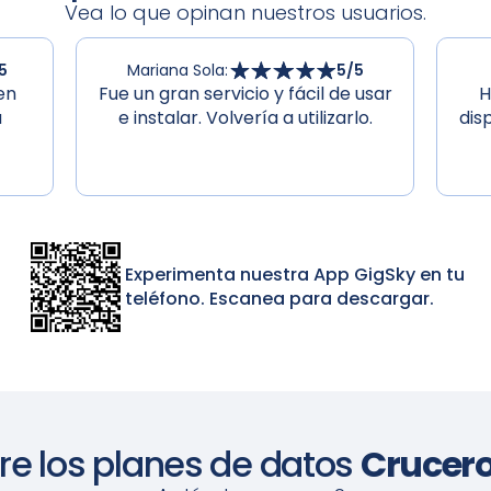
Vea lo que opinan nuestros usuarios.
5
Mariana Sola
:
5
/5
en
Fue un gran servicio y fácil de usar
H
a
e instalar. Volvería a utilizarlo.
dis
Experimenta nuestra App GigSky en tu
teléfono. Escanea para descargar.
e los planes de datos
Crucero