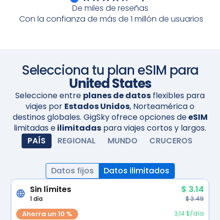
e instala la eSIM. Cuando llegues, enciende tu eSIM y
De miles de reseñas
se activará automáticamente. Disfruta de una
Con la confianza de más de 1 millón de usuarios
Escanea con tu cámara
conectividad perfecta.
Selecciona tu plan eSIM para
United States
Seleccione entre
planes de datos
flexibles para
viajes por
Estados Unidos
, Norteamérica o
destinos globales. GigSky ofrece opciones de
eSIM
limitadas e
ilimitadas
para viajes cortos y largos.
PAÍS
REGIONAL
MUNDO
CRUCEROS
Datos fijos
Datos ilimitados
Sin límites
$ 3.14
1 día
$ 3.49
Ahorra un 10 %
3,14 $/día