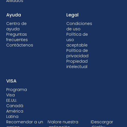
Afiliados
compartido, y eso es ideal para la
interrupciones ni configuraciones manuales.
coordinación de viajes sin complejidad
Ayuda
Legal
añadida.
Centro de
Condiciones
ayuda
de uso
Preguntas
Política de
frecuentes
uso
Contáctenos
aceptable
Política de
privacidad
Propiedad
intelectual
VISA
Programa
Visa
EE.UU.
Canadá
América
Latina
Recomendar a un
I
Valore nuestra
I
Descargar