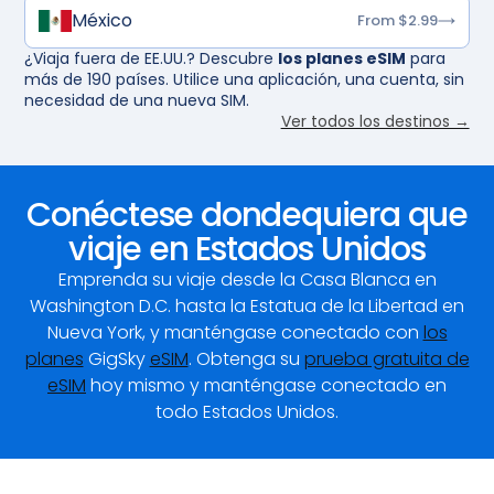
México
From $2.99
¿Viaja fuera de EE.UU.? Descubre
los planes eSIM
para
más de 190 países. Utilice una aplicación, una cuenta, sin
necesidad de una nueva SIM.
Ver todos los destinos →
Conéctese dondequiera que
viaje en Estados Unidos
Emprenda su viaje desde la Casa Blanca en
Washington D.C. hasta la Estatua de la Libertad en
Nueva York, y manténgase conectado con
los
planes
GigSky
eSIM
. Obtenga su
prueba gratuita de
eSIM
hoy mismo y manténgase conectado en
todo Estados Unidos.