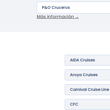
P&O Cruceros
Más información
→
AIDA Cruises
AIDAbella
AIDAblu
AIDAcosma
Aroya Cruises
AIDAluna
Aroya
AIDAmar
AIDAnova
Carnival Cruise Line
AIDAperla
Adventure
AIDAprima
Breeze
AIDAsol
Celebration
CFC
AIDAstella
Conquest
Renaissance