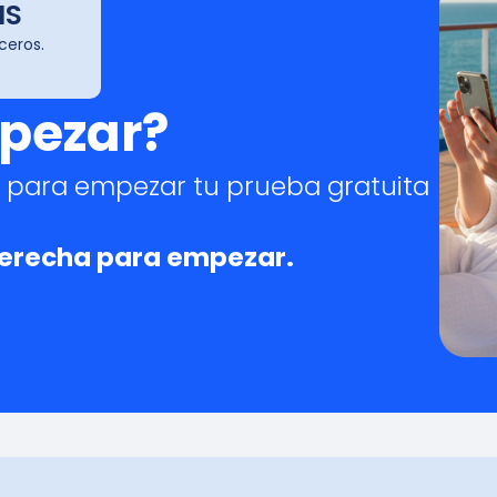
IS
ceros.
mpezar?
y para empezar tu prueba gratuita
 derecha para empezar.