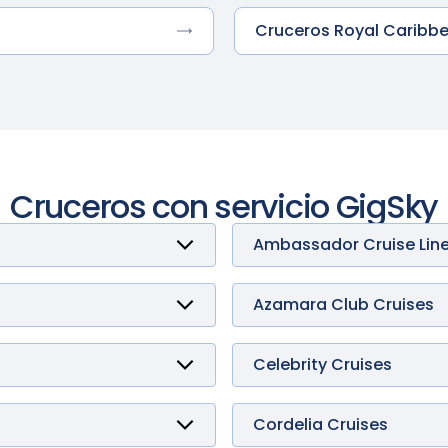
Cruceros Royal Caribb
Cruceros con servicio GigSky
Ambassador Cruise Lin
Ambience
Ambition
Azamara Club Cruises
Journey
Onward
Pursuit
Celebrity Cruises
Quest
Apex
Ascent
Beyond
Cordelia Cruises
Constellation
Empress