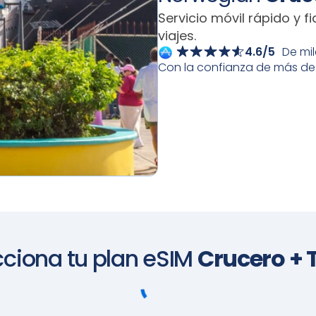
Servicio móvil rápido y f
viajes.
4.6/5
De mi
Con la confianza de más de 1
cciona tu plan eSIM
Crucero + T