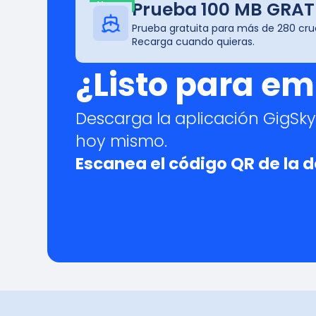
Prueba 100 MB GRAT
Nuevo
Prueba gratuita para más de 280 cru
Recarga cuando quieras.
¿Listo para e
Descarga la aplicación GigSk
hoy mismo.
Escanea el código QR de la