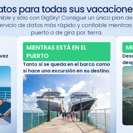
atos para todas sus vacacione
ible y sólo con GigSky! Consigue un único plan d
ervicio de datos más rápido y confiable mientras 
puerto o de gira por tierra.
MIENTRAS ESTÁ EN EL
MI
PUERTO
 vez
Desd
desp
Tanto si se queda en el barco como
si hace una excursión en su destino.