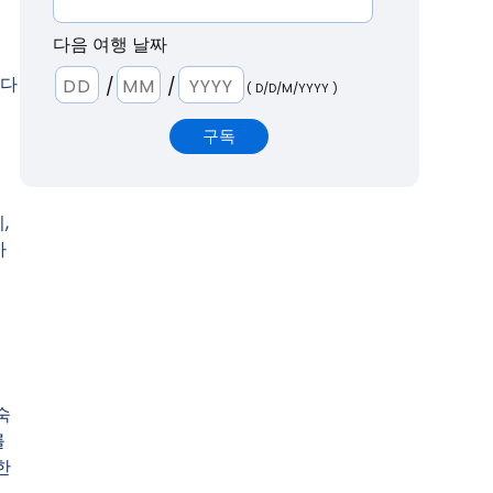
다음 여행 날짜
 다
/
/
( D/D/M/YYYY )
,
가
여
숙
를
한