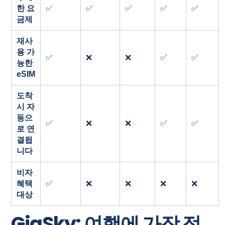
한 요
✅
✅
✅
✅
✅
금제
재사
용 가
✅
❌
❌
✅
✅
능한
eSIM
도착
시 자
동으
✅
❌
❌
✅
✅
로 연
결됩
니다
비자
혜택
✅
❌
❌
❌
❌
대상
GigSky: 여행에 가장 적