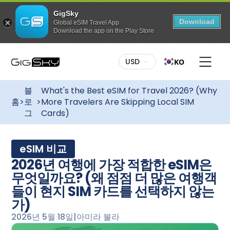
GigSky
Download
Global eSIM Travel App
Download the app on the Play Store
USD
KO
블
What's the Best eSIM for Travel 2026? (Why
홈
>
로
>
More Travelers Are Skipping Local SIM
그
Cards)
eSIM 비교
2026년 여행에 가장 적합한 eSIM은
무엇일까요? (왜 점점 더 많은 여행객
들이 현지 SIM 카드를 선택하지 않는
가)
2026년 5월 18일
|
아미라 불라