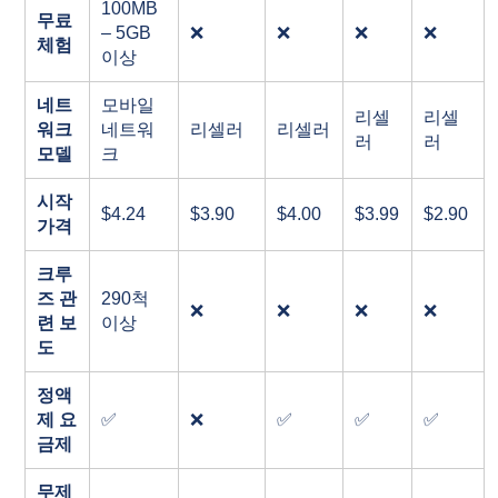
100MB
무료
– 5GB
❌
❌
❌
❌
체험
이상
네트
모바일
리셀
리셀
워크
네트워
리셀러
리셀러
러
러
모델
크
시작
$4.24
$3.90
$4.00
$3.99
$2.90
가격
크루
즈 관
290척
❌
❌
❌
❌
련 보
이상
도
정액
제 요
✅
❌
✅
✅
✅
금제
무제